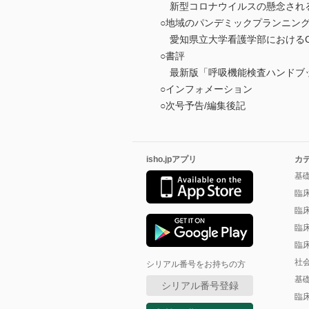
新型コロナウイルスの懸念され
○地域のパンデミックプランニン
愛知県立大学看護学部におけるCO
○書評
最新版「呼吸機能検査ハンドブ
○インフォメーション
○次号予告/編集後記
isho.jpアプリ
カ
基
臨
臨
臨
臨
社
シリアル番号をお持ちの方
基
シリアル番号登録
臨