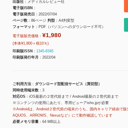
出版社
メディカルレビュー社
電子版ISBN
電子版発売日
2022/07/04
ページ数
86ページ
判型
A4判変型
フォーマット
PDF（パソコンへのダウンロード不可）
¥1,980
電子版販売価格：
(本体¥1,800＋税10％)
印刷版ISSN
1345-8345
印刷版発行年月
2022/04
ご利用方法
ダウンロード型配信サービス（買切型）
同時使用端末数
3
対応OS
iOS最新の２世代前まで / Android最新の２世代前まで
※コンテンツの使用にあたり、専用ビューアisho.jpが必要
※Androidは、Android２世代前の端末のうち、国内キャリア経由で販
AQUOS、ARROWS、Nexusなど）にて動作確認しています
必要メモリ容量
64 MB以上