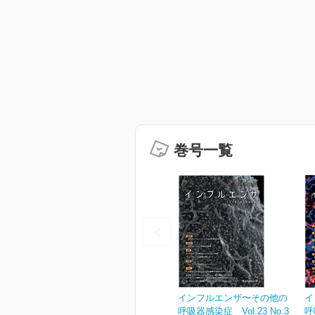
巻号一覧
インフルエンザ〜その他の
イ
呼吸器感染症 Vol.23 No.3
呼