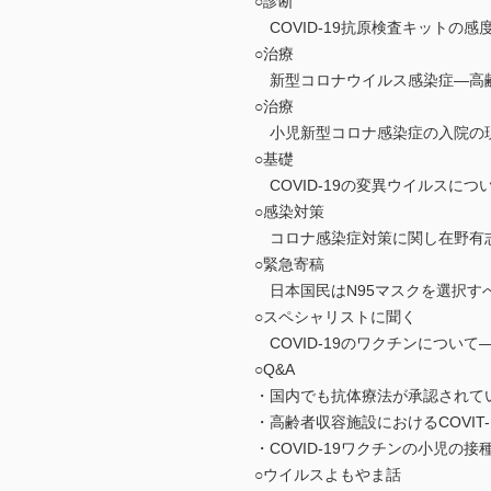
○診断
COVID-19抗原検査キットの感
○治療
新型コロナウイルス感染症―高
○治療
小児新型コロナ感染症の入院の
○基礎
COVID-19の変異ウイルスに
○感染対策
コロナ感染症対策に関し在野有志が
○緊急寄稿
日本国民はN95マスクを選択す
○スペシャリストに聞く
COVID-19のワクチンについ
○Q&A
・国内でも抗体療法が承認されて
・高齢者収容施設におけるCOVI
・COVID-19ワクチンの小児
○ウイルスよもやま話