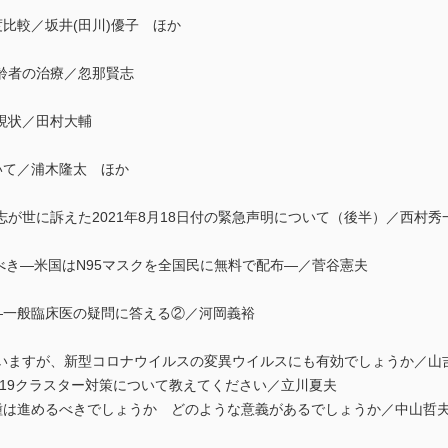
度比較／坂井(田川)優子 ほか
齢者の治療／忽那賢志
現状／田村大輔
ついて／浦木隆太 ほか
世に訴えた2021年8月18日付の緊急声明について（後半）／西村秀
べき―米国はN95マスクを全国民に無料で配布―／菅谷憲夫
て―一般臨床医の疑問に答える②／河岡義裕
いますが、新型コロナウイルスの変異ウイルスにも有効でしょうか／山
T-19クラスター対策について教えてください／立川夏夫
の接種は進めるべきでしょうか どのような意義があるでしょうか／中山哲