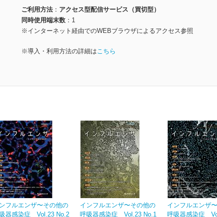
ご利用方法
アクセス型配信サービス（買切型）
同時使用端末数
1
※インターネット経由でのWEBブラウザによるアクセス参照
※導入・利用方法の詳細は
こちら
ンフルエンザ〜その他の
インフルエンザ〜その他の
インフルエンザ
吸器感染症 Vol.23 No.2
呼吸器感染症 Vol.23 No.1
呼吸器感染症 Vol.