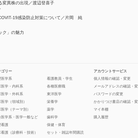
る変異株の出現／渡辺登喜子
グ
VIT-19感染防止対策について／片岡 純
ック」の魅力
テゴリー
アカウントサービス
礎医学系
看護教員・学生
個人情報の確認・変更
床医学・内科系
各種医療職
メールアドレスの確認・変
床医学・外科系
東洋医学
パスワードの変更
床医学（領域別）
栄養学
かかりつけ書店の確認・変
床医学（テーマ別）
薬学
マイ本棚
会医学系・医学一般など
歯科学
購入履歴
礎看護
保健・体育
床看護（診療科・技術）
セット・雑誌年間購読