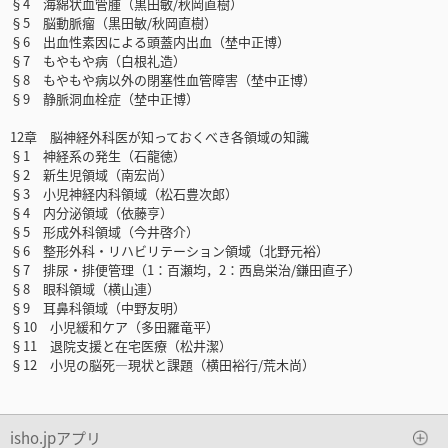
§4 海綿状血管腫（黒田敏/秋岡直樹）
§5 脳動脈瘤（黒田敏/秋岡直樹）
§6 出血性素因による頭蓋内出血（埜中正博）
§7 もやもや病（白根礼造）
§8 もやもや病以外の閉塞性血管障害（埜中正博）
§9 静脈洞血栓症（埜中正博）
12章 脳神経外科医が知っておくべき各領域の知識
§1 神経系の発生（石龍徳）
§2 新生児領域（南宏尚）
§3 小児神経内科領域（松石豊次郎）
§4 内分泌領域（依藤亨）
§5 形成外科領域（今井啓介）
§6 整形外科・リハビリテーション領域（北野元裕）
§7 排尿・排便管理（1：百瀬均，2：西島栄治/鎌田直子）
§8 眼科領域（横山連）
§9 耳鼻科領域（中野友明）
§10 小児緩和ケア（多田羅竜平）
§11 退院支援と在宅医療（松井潔）
§12 小児の脳死―現状と課題（横田裕行/荒木尚）
isho.jpアプリ