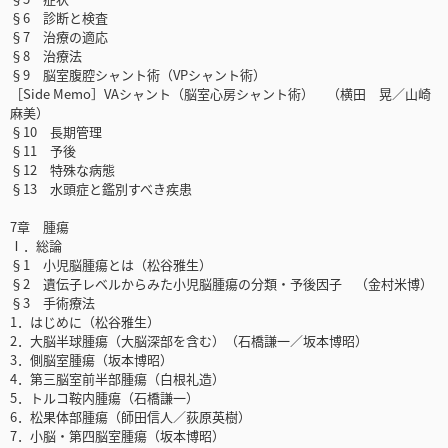
§6 診断と検査
§7 治療の適応
§8 治療法
§9 脳室腹腔シャント術（VPシャント術）
［Side Memo］VAシャント（脳室心房シャント術） （横田 晃／山崎
麻美）
§10 長期管理
§11 予後
§12 特殊な病態
§13 水頭症と鑑別すべき疾患
7章 腫瘍
Ⅰ．総論
§1 小児脳腫瘍とは（松谷雅生）
§2 遺伝子レベルからみた小児脳腫瘍の分類・予後因子 （金村米博）
§3 手術療法
1．はじめに（松谷雅生）
2．大脳半球腫瘍（大脳深部を含む）（石橋謙一／坂本博昭）
3．側脳室腫瘍（坂本博昭）
4．第三脳室前半部腫瘍（白根礼造）
5．トルコ鞍内腫瘍（石橋謙一）
6．松果体部腫瘍（師田信人／荻原英樹）
7．小脳・第四脳室腫瘍（坂本博昭）