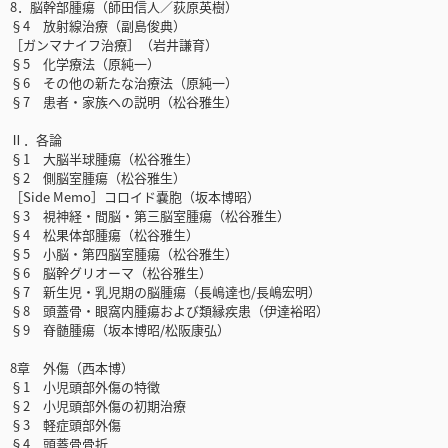
8．脳幹部腫瘍（師田信人／荻原英樹）
§4 放射線治療（副島俊典）
［ガンマナイフ治療］（岩井謙育）
§5 化学療法（原純一）
§6 その他の新たな治療法（原純一）
§7 患者・家族への説明（松谷雅生）
Ⅱ．各論
§1 大脳半球腫瘍（松谷雅生）
§2 側脳室腫瘍（松谷雅生）
［Side Memo］コロイド嚢胞（坂本博昭）
§3 視神経・間脳・第三脳室腫瘍（松谷雅生）
§4 松果体部腫瘍（松谷雅生）
§5 小脳・第四脳室腫瘍（松谷雅生）
§6 脳幹グリオーマ（松谷雅生）
§7 新生児・乳児期の脳腫瘍（長嶋達也/長嶋宏明）
§8 頭蓋骨・眼窩内腫瘍および類縁疾患（伊達裕昭）
§9 脊髄腫瘍（坂本博昭/松阪康弘）
8章 外傷（西本博）
§1 小児頭部外傷の特徴
§2 小児頭部外傷の初期治療
§3 軽症頭部外傷
§4 頭蓋骨骨折