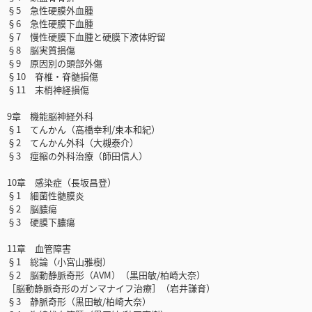
§5 急性硬膜外血腫
§6 急性硬膜下血腫
§7 慢性硬膜下血腫と硬膜下液体貯留
§8 脳実質損傷
§9 原因別の頭部外傷
§10 脊椎・脊髄損傷
§11 末梢神経損傷
9章 機能脳神経外科
§1 てんかん（高橋幸利/束本和紀）
§2 てんかん外科（大槻泰介）
§3 痙縮の外科治療（師田信人）
10章 感染症（長坂昌登）
§1 細菌性髄膜炎
§2 脳膿瘍
§3 硬膜下膿瘍
11章 血管障害
§1 総論（小宮山雅樹）
§2 脳動静脈奇形（AVM）（黒田敏/柏崎大奈）
［脳動静脈奇形のガンマナイフ治療］（岩井謙育）
§3 静脈奇形（黒田敏/柏崎大奈）