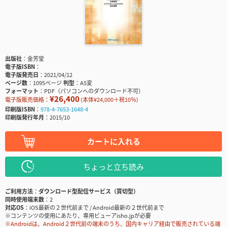
出版社
金芳堂
電子版ISBN
電子版発売日
2021/04/12
ページ数
1095ページ
判型
A5変
フォーマット
PDF（パソコンへのダウンロード不可）
¥26,400
電子版販売価格：
(本体¥24,000＋税10％)
印刷版ISBN
978-4-7653-1648-4
印刷版発行年月
2015/10
カートに入れる
ちょっと立ち読み
ご利用方法
ダウンロード型配信サービス（買切型）
同時使用端末数
2
対応OS
iOS最新の２世代前まで / Android最新の２世代前まで
※コンテンツの使用にあたり、専用ビューアisho.jpが必要
※Androidは、Android２世代前の端末のうち、国内キャリア経由で販売されている端