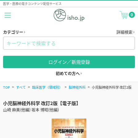
医学・医療の電子コンテンツ配信サービス
0
カテゴリー
詳細検索
ログイン／新規登録
初めての方へ
TOP
すべて
臨床医学（領域別）
脳神経外科
小児脳神経外科学 改訂2版
小児脳神経外科学 改訂2版【電子版】
山崎 麻美(他編) 坂本 博昭(他編)