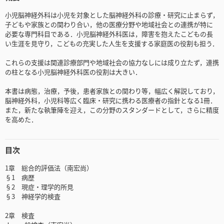
小児脳神経外科は小児を対象とした脳神経外科の診療・研究に止まらず，
子どもや家族との関わり合い，他の医療分野や地域社会との連携が特に
必要な専門科目である．小児脳神経外科医は，障害を抱えたこどもの長
い生涯を見守り，こどもの充実した人生を支援する家庭医の役割も担う．
これらの支援は関連診療部門や地域社会の協力なしには成り立たず，連携
の柱となる小児脳神経外科医の役割は大きい．
本書は病態，治療，予後，患者家族との関わり等，幅広く解説しており，
脳神経外科，小児科等広く臨床・研究に携わる医療者の指針となる1冊．
また，新たな執筆陣を迎え，この分野のスタンダードとして，さらに精度
を高めた．
目次
1章 総合的評価法（南宏尚）
§1 病歴
§2 現症・理学的所見
§3 神経学的検査
2章 検査