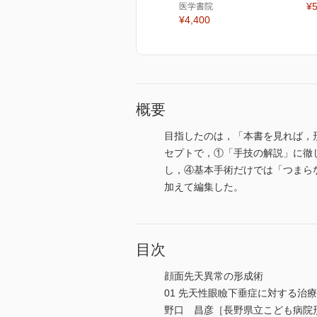
¥5
医学書院
¥4,400
概要
目指したのは，「本書を見れば，
セプトで，①「手技の解説」に徹
し，④基本手術だけでは「つまらな
加えて編集した。
目次
顔面先天異常の形成術
01 先天性眼瞼下垂症に対する治療
野口 昌彦［長野県立こども病院