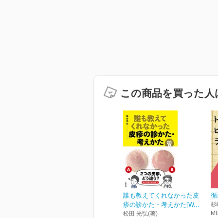
この商品を買った人
誰も教えてくれなかった皮
循
疹の診かた・考えかた[W...
杉
M
松田 光弘(著)