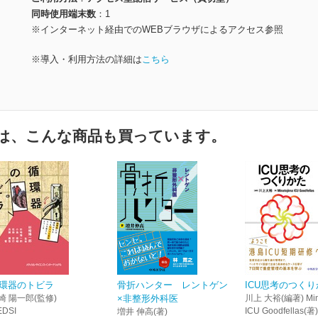
同時使用端末数
1
※インターネット経由でのWEBブラウザによるアクセス参照
※導入・利用方法の詳細は
こちら
は、こんな商品も買っています。
環器のトビラ
骨折ハンター レントゲン
ICU思考のつく
崎 陽一郎(監修)
×非整形外科医
川上 大裕(編著) Mina
EDSI
ICU Goodfellas(著)
増井 伸高(著)