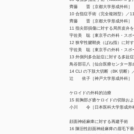
齊藤 晋［京都大学形成外科］
10 合指症手術（完全複雑型）／11
齊藤 晋［京都大学形成外科］
11 指尖部損傷に対する局所皮弁を
宇佐美 聡［東京手の外科・スポ
12 狭窄性腱鞘炎（ばね指）に対す
宇佐美 聡［東京手の外科・スポ
13 外側列多合趾症に対する多趾症
鳥谷部荘八［仙台医療センター形
14 CLI の下肢大切断（BK 切断）／
辻 依子［神戸大学形成外科］
ケロイドの外科的治療
15 前胸部ざ瘡ケロイドの切除およ
小川 令［日本医科大学形成外
顔面神経麻痺に対する再建手術
16 陳旧性顔面神経麻痺の眉毛下