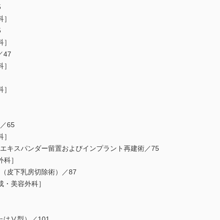
5
科］
5
科］
／47
科］
科］
／65
科］
・エキスパンダー留置およびインプラント再建術／75
外科］
療（皮下乳房切除術）／87
成・美容外科］
またはⅤ型）／101