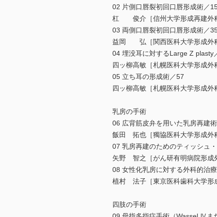
02 片側口唇裂初回口唇形成術／1
杠 俊介［信州大学形成再建外
03 両側口唇裂初回口唇形成術／3
益岡 弘［関西医科大学形成外
04 埋没耳に対するLarge Z plasty
四ッ柳高敏［札幌医科大学形成外
05 立ち耳の形成術／57
四ッ柳高敏［札幌医科大学形成外
乳房の手術
06 広背筋皮弁を用いた乳房再建術
飯田 拓也［獨協医科大学形成外
07 乳房再建のためのティッシュ
矢野 智之［がん研有明病院形成
08 女性化乳房に対する外科的治
植村 法子［東京医科歯科大学形
四肢の手術
09 母指多指症手術（Wassel Ⅳ