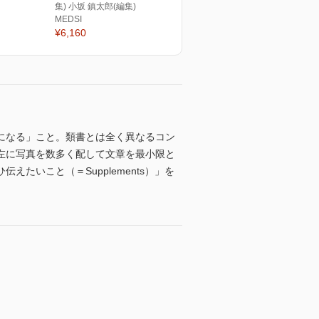
集) 小坂 鎮太郎(編集)
MEDSI
¥6,160
になる」こと。類書とは全く異なるコン
左に写真を数多く配して文章を最小限と
いこと（＝Supplements）」を