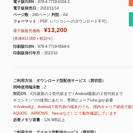
電子版ISBN
978-4-7719-6104-3
電子版発売日
2022/11/14
ページ数
240ページ
判型
A4
フォーマット
PDF（パソコンへのダウンロード不可）
¥13,200
電子版販売価格：
(本体¥12,000＋税10％)
印刷版ISBN
978-4-7719-0569-6
印刷版発行年月
2022/10
ご利用方法
ダウンロード型配信サービス（買切型）
同時使用端末数
2
対応OS
iOS最新の２世代前まで / Android最新の２世代前まで
※コンテンツの使用にあたり、専用ビューアisho.jpが必要
※Androidは、Android２世代前の端末のうち、国内キャリア経由で販
AQUOS、ARROWS、Nexusなど）にて動作確認しています
必要メモリ容量
126 MB以上
ご利用方法
アクセス型配信サービス（買切型）