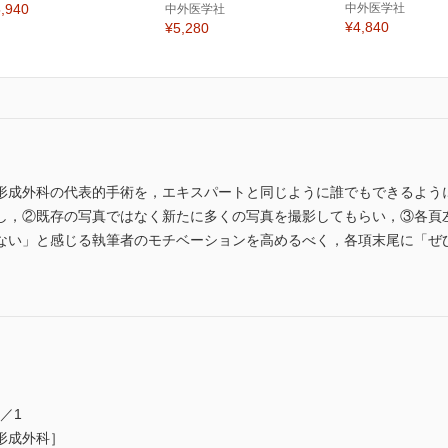
,940
中外医学社
中外医学社
¥4,840
¥5,280
形成外科の代表的手術を，エキスパートと同じように誰でもできるよう
し，②既存の写真ではなく新たに多くの写真を撮影してもらい，③各頁
い」と感じる執筆者のモチベーションを高めるべく，各項末尾に「ぜひ伝えた
／1
形成外科］