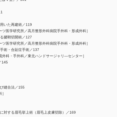
1
用いた再建術／119
ーツ医学研究所／高月整形外科病院手外科・形成外科］
る腱鞘切開術／127
ーツ医学研究所／高月整形外科病院手外科・形成外科］
手術・合趾症手術／137
成外科・手外科／東北ハンドサージャリ―センター］
145
び縫合法／155
科］
垂に対する眉毛挙上術（眉毛上皮膚切除）／169