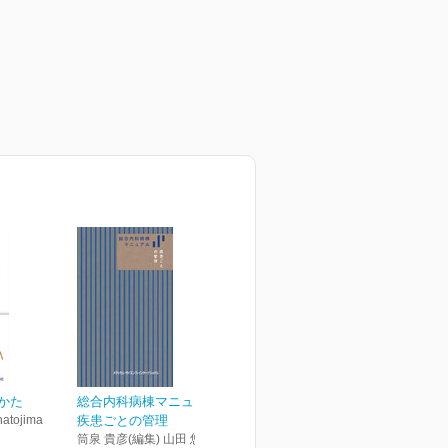
りかた
総合内科病棟マニュアル
tojima
疾患ごとの管理
筒泉 貴彦(編集) 山田 悠史(編