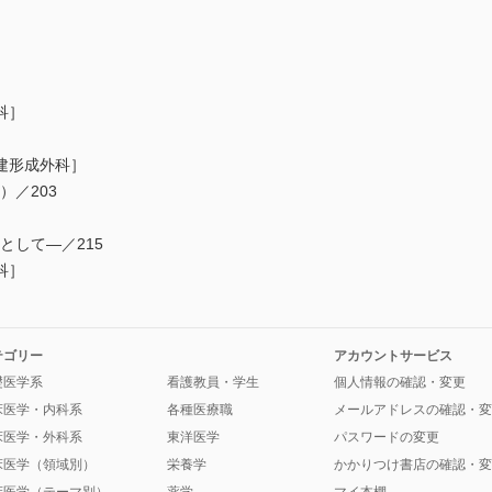
科］
建形成外科］
）／203
として―／215
科］
テゴリー
アカウントサービス
礎医学系
看護教員・学生
個人情報の確認・変更
床医学・内科系
各種医療職
メールアドレスの確認・変
床医学・外科系
東洋医学
パスワードの変更
床医学（領域別）
栄養学
かかりつけ書店の確認・変