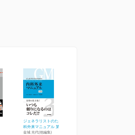
ジェネラリストのための内
科外来マニュアル 第3版
金城 光代(他編集)