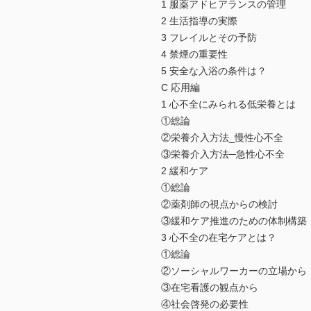
1 服薬アドヒアランスの管理
2 生活指導の実際
3 フレイルとその予防
4 禁煙の重要性
5 安全な入浴の条件は？
C 応用編
1 心不全にみられる低栄養とは
①総論
②栄養介入方法_慢性心不全
③栄養介入方法─急性心不全
2 緩和ケア
①総論
②薬剤師の視点からの検討
③緩和ケア推進のための体制構築
3 心不全の在宅ケアとは？
①総論
②ソーシャルワーカーの立場か
③在宅看護の観点から
④社会啓発の必要性