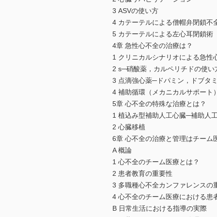
3 ASVの使い方
4 カテーテルによる僧帽弁閉鎖不
5 カテーテルによる左心耳閉鎖術
4章 急性心不全の治療は？
1 クリニカルシナリオによる急性
2 s─硝酸薬，カルペリチドの使い
3 点滴強心薬─ドパミン，ドブタ
4 補助循環（メカニカルサポー
5章 心不全の特殊な治療とは？
1 植込み型補助人工心臓─補助人
2 心臓移植
6章 心不全の治療と管理はチーム
A 概論
1 心不全のチーム医療とは？
2 患者教育の重要性
3 多職種心不全カンファレンス
4 心不全のチーム医療における患
B 日常生活における指導の実際