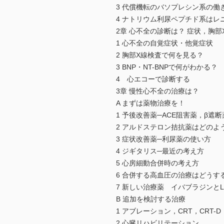
3 代償機転のバソプレシン系の働
4 ナトリウム利尿ペプチド系は
2章 心不全の診断は？ 症状，胸
1 心不全の自覚症状・他覚症状
2 胸部X線検査で何を見る？
3 BNP・NT-BNPで何がわかる？
4 心エコーで診断する
3章 慢性心不全の治療は？
A まずは薬物治療を！
1 予後改善薬─ACE阻害薬，β遮
2 アルドステロン拮抗薬はどのよ
3 症状改善薬─利尿薬の使い方
4 ジギタリス─最近の考え方
5 心房細動合併時の考え方
6 合併する高血圧の治療はどうす
7 新しい治療薬 イバブラジンとLC
B 追加を検討する治療
1 アブレーション，CRT，CRT-D
2 心臓リハビリテーション