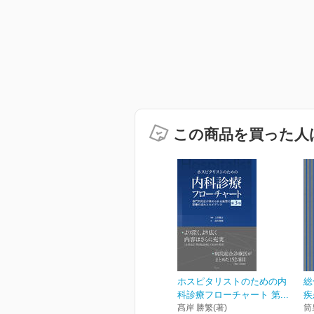
この商品を買った人
ホスピタリストのための内
総
科診療フローチャート 第...
疾
髙岸 勝繁(著)
筒