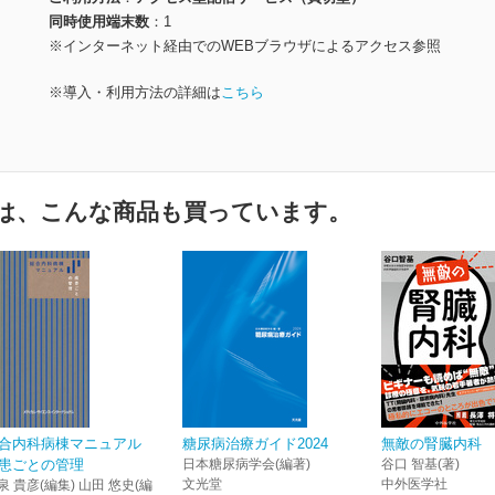
同時使用端末数
1
※インターネット経由でのWEBブラウザによるアクセス参照
※導入・利用方法の詳細は
こちら
は、こんな商品も買っています。
合内科病棟マニュアル
糖尿病治療ガイド2024
無敵の腎臓内科
患ごとの管理
日本糖尿病学会(編著)
谷口 智基(著)
文光堂
中外医学社
泉 貴彦(編集) 山田 悠史(編