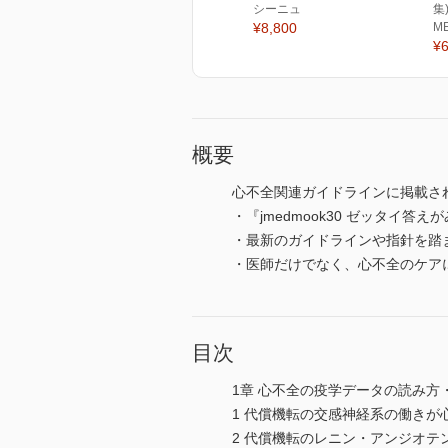
シーニュ
集
¥8,800
M
¥6
概要
心不全関連ガイドラインに掲載さ
・『jmedmook30 ゼッタイ
・最新のガイドラインや指針を踏
・医師だけでなく、心不全のケア
目次
1章 心不全の疫学データの読み方
1 代償機転の交感神経系の働きが
2 代償機転のレニン・アンジオ