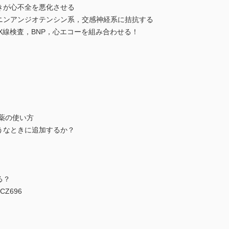
きが心不全を悪化させる
レニンアンジオテンシン系，交感神経系に拮抗する
部X線検査，BNP，心エコーを組み合わせる！
断薬の使い方
うなときに追加するか？
る？
Z696