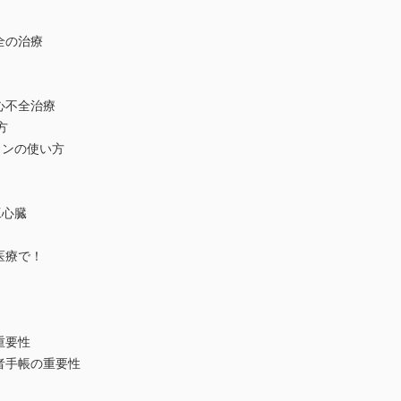
全の治療
心不全治療
方
ミンの使い方
ト）
工心臓
医療で！
の重要性
者手帳の重要性