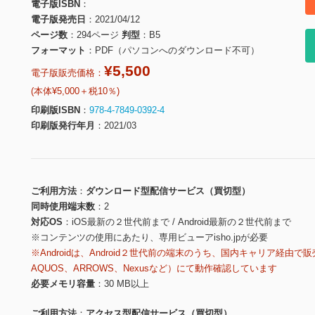
電子版ISBN
電子版発売日
2021/04/12
ページ数
294ページ
判型
B5
フォーマット
PDF（パソコンへのダウンロード不可）
¥5,500
電子版販売価格：
(本体¥5,000＋税10％)
印刷版ISBN
978-4-7849-0392-4
印刷版発行年月
2021/03
ご利用方法
ダウンロード型配信サービス（買切型）
同時使用端末数
2
対応OS
iOS最新の２世代前まで / Android最新の２世代前まで
※コンテンツの使用にあたり、専用ビューアisho.jpが必要
※Androidは、Android２世代前の端末のうち、国内キャリア経由で販
AQUOS、ARROWS、Nexusなど）にて動作確認しています
必要メモリ容量
30 MB以上
ご利用方法
アクセス型配信サービス（買切型）