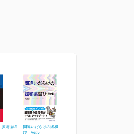
 腫瘍循環
間違いだらけの緩和薬選
び Ver.5