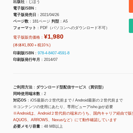
出版社
じほう
電子版ISBN
電子版発売日
2021/04/26
ページ数
181ページ
判型
A5
フォーマット
PDF（パソコンへのダウンロード不可）
¥1,980
電子版販売価格：
(本体¥1,800＋税10％)
印刷版ISBN
978-4-8407-4591-8
印刷版発行年月
2014/07
ご利用方法
ダウンロード型配信サービス（買切型）
同時使用端末数
2
対応OS
iOS最新の２世代前まで / Android最新の２世代前まで
※コンテンツの使用にあたり、専用ビューアisho.jpが必要
※Androidは、Android２世代前の端末のうち、国内キャリア経由で販
AQUOS、ARROWS、Nexusなど）にて動作確認しています
必要メモリ容量
48 MB以上