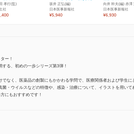
田 孝行(監)
坂井 正弘(編)
向井 幹夫(編) 赤澤 
土社
日本医事新報社
日本医事新報社
,400
¥5,940
¥6,930
スター！
消する、初めの一歩シリーズ第3弾！
けでなく、医薬品の創製にもかかわる学問で、医療関係者および学生に
真菌・ウイルスなどの特徴や、感染・治療について、イラストを用いて
い方にもおすすめです！