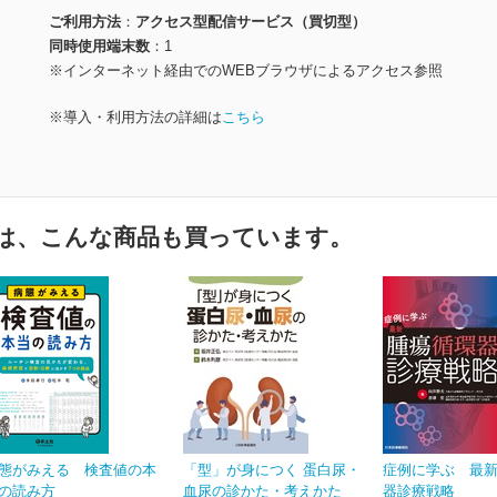
ご利用方法
アクセス型配信サービス（買切型）
同時使用端末数
1
※インターネット経由でのWEBブラウザによるアクセス参照
※導入・利用方法の詳細は
こちら
は、こんな商品も買っています。
態がみえる 検査値の本
「型」が身につく 蛋白尿・
症例に学ぶ 最新
の読み方
血尿の診かた・考えかた
器診療戦略