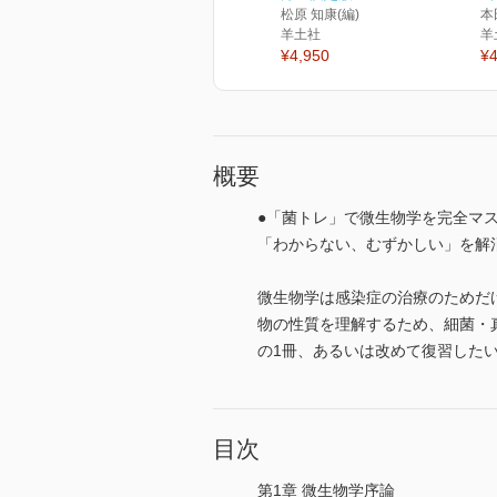
松原 知康(編)
本
羊土社
羊
¥4,950
¥4
概要
●「菌トレ」で微生物学を完全マ
「わからない、むずかしい」を解
微生物学は感染症の治療のためだ
物の性質を理解するため、細菌・
の1冊、あるいは改めて復習した
目次
第1章 微生物学序論