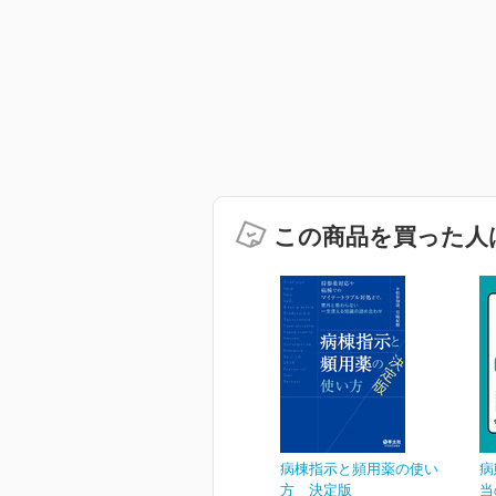
この商品を買った人
病棟指示と頻用薬の使い
病
方 決定版
当