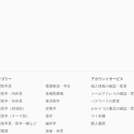
テゴリー
アカウントサービス
礎医学系
看護教員・学生
個人情報の確認・変更
床医学・内科系
各種医療職
メールアドレスの確認・変
床医学・外科系
東洋医学
パスワードの変更
床医学（領域別）
栄養学
かかりつけ書店の確認・変
床医学（テーマ別）
薬学
マイ本棚
会医学系・医学一般など
歯科学
購入履歴
礎看護
保健・体育