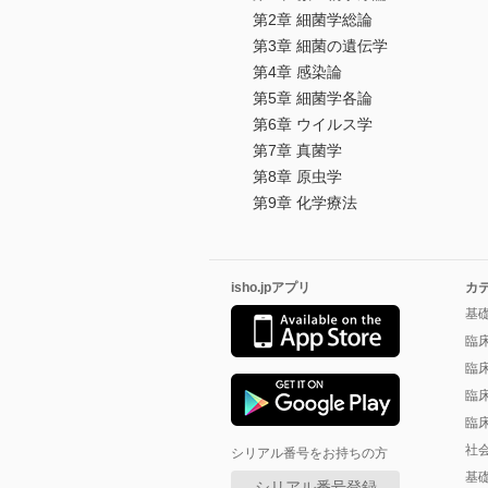
第2章 細菌学総論
第3章 細菌の遺伝学
第4章 感染論
第5章 細菌学各論
第6章 ウイルス学
第7章 真菌学
第8章 原虫学
第9章 化学療法
isho.jpアプリ
カ
基
臨
臨
臨
臨
社
シリアル番号をお持ちの方
基
シリアル番号登録