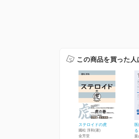
この商品を買った人
ステロイドの虎
医
國松 淳和(著)
る
金芳堂
栗