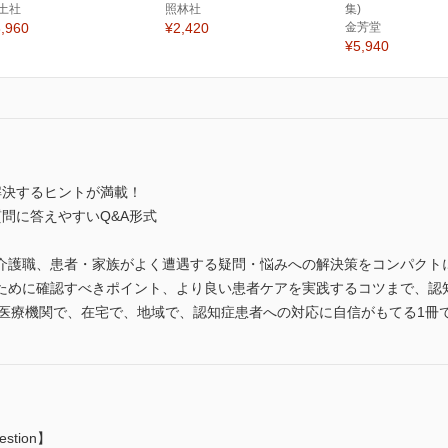
土社
照林社
集)
,960
¥2,420
金芳堂
¥5,940
解決するヒントが満載！
問に答えやすいQ&A形式
介護職、患者・家族がよく遭遇する疑問・悩みへの解決策をコンパクト
ために確認すべきポイント、より良い患者ケアを実践するコツまで、認
。医療機関で、在宅で、地域で、認知症患者への対応に自信がもてる1冊
tion】