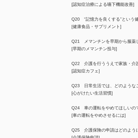
[認知症治療による嚥下機能改善]
Q20 “記憶力を良くする”とい
[健康食品・サプリメント]
Q21 メマンチンを早期から服
[早期のメマンチン投与]
Q22 介護を行ううえで家族・
[認知症カフェ]
Q23 日常生活では、どのよう
[心がけたい生活習慣]
Q24 車の運転をやめてほしい
[車の運転をやめさせるには]
Q25 介護保険の申請はどのよう
[介護保険申請]