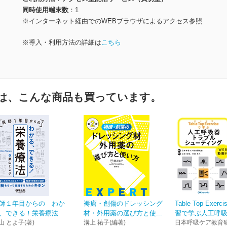
同時使用端末数
1
※インターネット経由でのWEBブラウザによるアクセス参照
※導入・利用方法の詳細は
こちら
は、こんな商品も買っています。
師１年目からの わか
褥瘡・創傷のドレッシング
Table Top Exer
、できる！栄養療法
材・外用薬の選び方と使...
習で学ぶ人工呼吸器
山 とよ子(著)
溝上 祐子(編著)
日本呼吸ケア教育研