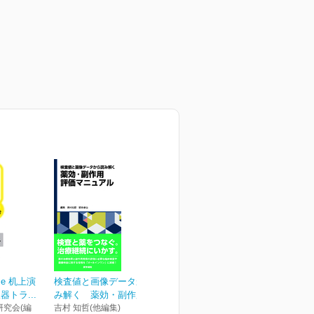
cise 机上演
検査値と画像データから読
トラ...
み解く 薬効・副作用評...
究会(編
吉村 知哲(他編集)