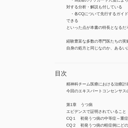
・9段階のリッカート尺度により
対する分析・解説も付している
・各CQについて先行するガイド
できる
といった点が本書の特長となるだ
経験豊富な多数の専門医たちの実
自身の処方と同じなのか、あるい
目次
精神科チーム医療における治療計
今回のエキスパートコンセンサス
第1章 うつ病
エビデンスで証明されていること
CQ１ 初発うつ病の中等症～重
CQ２ 初発うつ病の軽症例にど