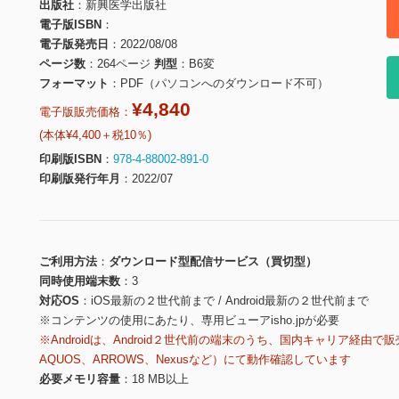
出版社
新興医学出版社
電子版ISBN
電子版発売日
2022/08/08
ページ数
264ページ
判型
B6変
フォーマット
PDF（パソコンへのダウンロード不可）
¥4,840
電子版販売価格：
(本体¥4,400＋税10％)
印刷版ISBN
978-4-88002-891-0
印刷版発行年月
2022/07
ご利用方法
ダウンロード型配信サービス（買切型）
同時使用端末数
3
対応OS
iOS最新の２世代前まで / Android最新の２世代前まで
※コンテンツの使用にあたり、専用ビューアisho.jpが必要
※Androidは、Android２世代前の端末のうち、国内キャリア経由で販
AQUOS、ARROWS、Nexusなど）にて動作確認しています
必要メモリ容量
18 MB以上