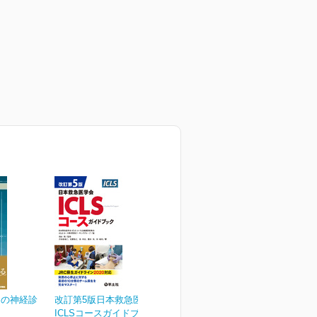
めの神経診
改訂第5版日本救急医学会
ICLSコースガイドブック