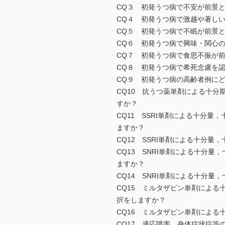
CQ３ 初発うつ病で不安が前景
CQ４ 初発うつ病で激越や著し
CQ５ 初発うつ病で不眠が前景
CQ６ 初発うつ病で興味・関心
CQ７ 初発うつ病で食思不振が
CQ８ 初発うつ病で希死念慮を
CQ９ 初発うつ病の高齢者例に
CQ10 抗うつ薬単剤による十
すか？
CQ11 SSRI単剤による十分
ますか？
CQ12 SSRI単剤による十分
CQ13 SNRI単剤による十分
ますか？
CQ14 SNRI単剤による十分
CQ15 ミルタザピン単剤によ
択をしますか？
CQ16 ミルタザピン単剤によ
CQ17 適応障害，身体症状症