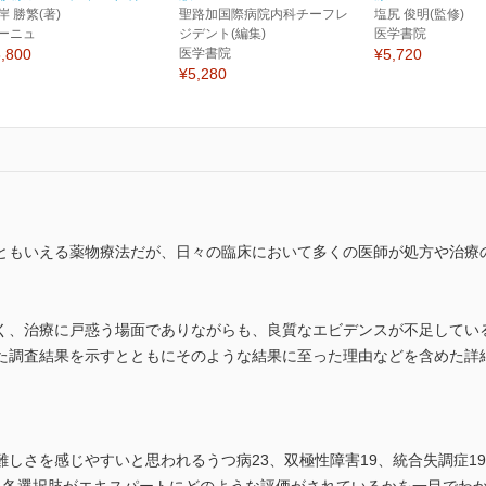
岸 勝繁(著)
聖路加国際病院内科チーフレ
塩尻 俊明(監修)
ーニュ
ジデント(編集)
医学書院
,800
医学書院
¥5,720
¥5,280
ともいえる薬物療法だが、日々の臨床において多くの医師が処方や治療
く、治療に戸惑う場面でありながらも、良質なエビデンスが不足している
た調査結果を示すとともにそのような結果に至った理由などを含めた詳
さを感じやすいと思われるうつ病23、双極性障害19、統合失調症19