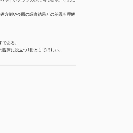
りやすいグラフのかたちで提示。それに
処方例や今回の調査結果との差異も理解
ずである。
の臨床に役立つ1冊としてほしい。