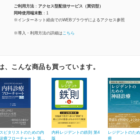
ご利用方法
アクセス型配信サービス（買切型）
同時使用端末数
1
※インターネット経由でのWEBブラウザによるアクセス参照
※導入・利用方法の詳細は
こちら
は、こんな商品も買っています。
スピタリストのための内
内科レジデントの鉄則 第4
レジデントのた
診療フローチャート 第...
版
療