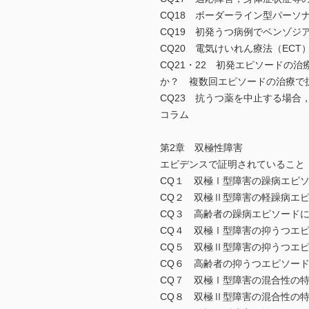
CQ18 ボーダーライン型パー
CQ19 初発うつ病例でベンゾ
CQ20 電気けいれん療法（EC
CQ21・22 初発エピソード
か？ 複数回エピソードの治療で
CQ23 抗うつ薬を中止する場
コラム
第2章 双極性障害
エビデンスで証明されていること
CQ１ 双極Ⅰ型障害の躁病エピ
CQ２ 双極Ⅱ型障害の軽躁病エ
CQ３ 高齢者の躁病エピソード
CQ４ 双極Ⅰ型障害の抑うつエ
CQ５ 双極Ⅱ型障害の抑うつエ
CQ６ 高齢者の抑うつエピソー
CQ７ 双極Ⅰ型障害の混合性の
CQ８ 双極Ⅱ型障害の混合性の