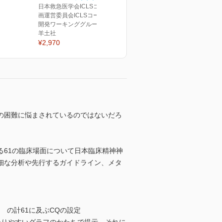
日本救急医学会ICLSコース企
画運営委員会ICLSコース教材
開発ワーキンググループ(編)
羊土社
¥2,970
の困難に悩まされているのではないだろ
61の臨床場面について日本臨床精神神
細な分析や先行するガイドライン、メタ
 の計61に及ぶCQの設定