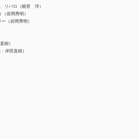
ル、リバロ（能登 洋）
ィ（岩岡秀明）
リー（岩岡秀明）
田直樹）
啓佑・岸田直樹）