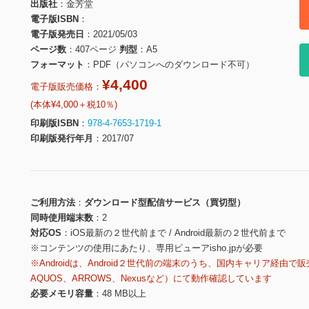
出版社
金芳堂
電子版ISBN
電子版発売日
2021/05/03
ページ数
407ページ
判型
A5
フォーマット
PDF（パソコンへのダウンロード不可）
¥4,400
電子版販売価格：
(本体¥4,000＋税10％)
印刷版ISBN
978-4-7653-1719-1
印刷版発行年月
2017/07
ご利用方法
ダウンロード型配信サービス（買切型）
同時使用端末数
2
対応OS
iOS最新の２世代前まで / Android最新の２世代前まで
※コンテンツの使用にあたり、専用ビューアisho.jpが必要
※Androidは、Android２世代前の端末のうち、国内キャリア経由で販
AQUOS、ARROWS、Nexusなど）にて動作確認しています
必要メモリ容量
48 MB以上