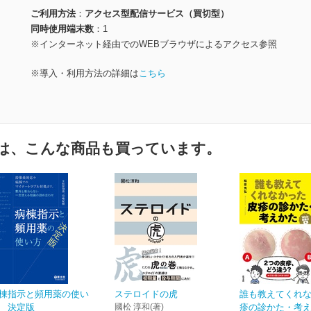
ご利用方法
アクセス型配信サービス（買切型）
同時使用端末数
1
※インターネット経由でのWEBブラウザによるアクセス参照
※導入・利用方法の詳細は
こちら
は、こんな商品も買っています。
棟指示と頻用薬の使い
ステロイドの虎
誰も教えてくれ
 決定版
國松 淳和(著)
疹の診かた・考えか