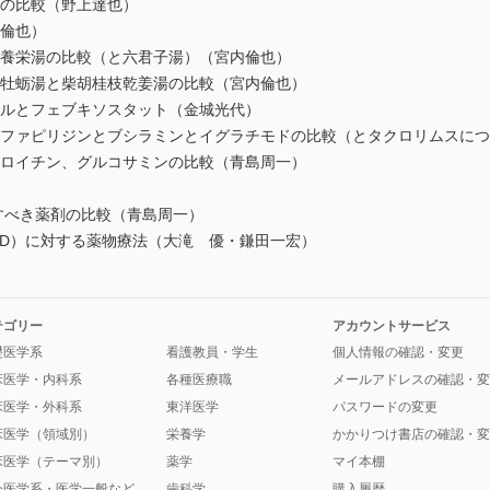
での比較（野上達也）
内倫也）
参養栄湯の比較（と六君子湯）（宮内倫也）
骨牡蛎湯と柴胡桂枝乾姜湯の比較（宮内倫也）
ールとフェブキソスタット（金城光代）
スルファピリジンとブシラミンとイグラチモドの比較（とタクロリムスに
ドロイチン、グルコサミンの比較（青島周一）
gを考慮すべき薬剤の比較（青島周一）
PSD）に対する薬物療法（大滝 優・鎌田一宏）
テゴリー
アカウントサービス
礎医学系
看護教員・学生
個人情報の確認・変更
床医学・内科系
各種医療職
メールアドレスの確認・変
床医学・外科系
東洋医学
パスワードの変更
床医学（領域別）
栄養学
かかりつけ書店の確認・変
床医学（テーマ別）
薬学
マイ本棚
会医学系・医学一般など
歯科学
購入履歴