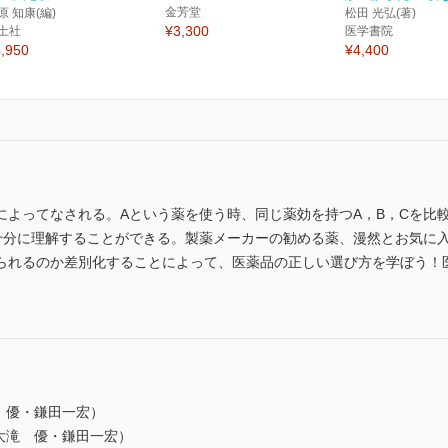
金芳堂
原 知康(編)
松田 光弘(著)
¥3,300
土社
医学書院
,950
¥4,400
によってなされる。Aという薬を使う時、同じ薬効を持つA，B，Cを比
十分に理解することができる。製薬メーカーの勧める薬、漫然とお気に
られるのか差別化することによって、医薬品の正しい選び方を学ぼう！
 優・鎌田一宏）
大滝 優・鎌田一宏）