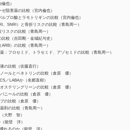
内倫也）
ーゼ阻害薬の比較（宮内倫也）
とバルプロ酸とラモトリギンの比較（宮内倫也）
RI、SNRI）と骨折リスクの比較（青島周一）
症リスクの比較（青島周一）
の比較（吉田剛・金城紀与史）
（ARB）の比較（青島周一）
利尿薬：フロセミド、トラセミド、アゾセミドの比較（青島周一）
質液の比較（佐藤直行）
タノールとベネトリンの比較（倉原 優）
ICS／LABAか（名郷直樹）
ネオステリングリーンの比較（倉原 優）
シバニールの比較（倉原 優）
ェブの比較（倉原 優）
る薬剤の比較（青島周一）
法（大野 智）
るか（能登 洋）
より優れるのか（能登 洋）