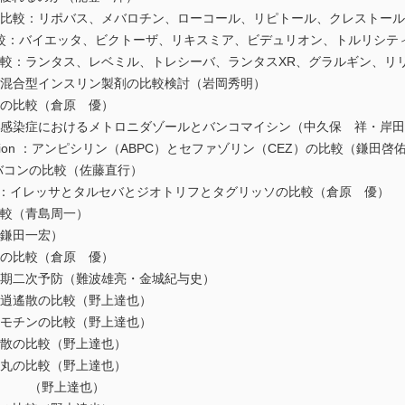
ンの比較：リポバス、メバロチン、ローコール、リピトール、クレストー
類の比較：バイエッタ、ビクトーザ、リキスミア、ビデュリオン、トルリシテ
比較：ランタス、レベミル、トレシーバ、ランタスXR、グラルギン、リ
び混合型インスリン製剤の比較検討（岩岡秀明）
ンの比較（倉原 優）
シル感染症におけるメトロニダゾールとバンコマイシン（中久保 祥・岸
alation ：アンピシリン（ABPC）とセファゾリン（CEZ）の比較（鎌田
トバコンの比較（佐藤直行）
害剤：イレッサとタルセバとジオトリフとタグリッソの比較（倉原 優）
比較（青島周一）
（鎌田一宏）
ンの比較（倉原 優）
性期二次予防（難波雄亮・金城紀与史）
味逍遙散の比較（野上達也）
スモチンの比較（野上達也）
藤散の比較（野上達也）
仁丸の比較（野上達也）
較 （野上達也）