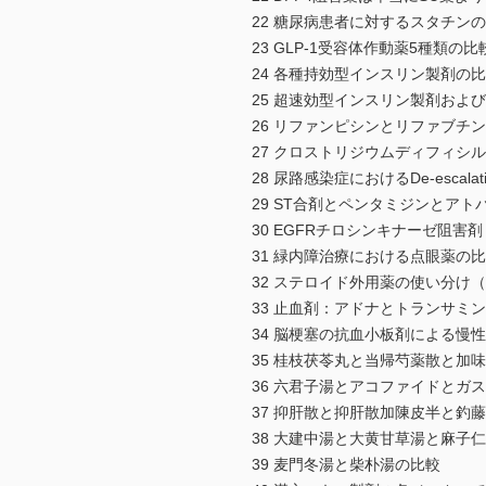
22 糖尿病患者に対するスタチ
23 GLP-1受容体作動薬5種
24 各種持効型インスリン製剤の
25 超速効型インスリン製剤およ
26 リファンピシンとリファブチ
27 クロストリジウムディフィ
28 尿路感染症におけるDe-esc
29 ST合剤とペンタミジンとア
30 EGFRチロシンキナーゼ阻
31 緑内障治療における点眼薬の
32 ステロイド外用薬の使い分け
33 止血剤：アドナとトランサミ
34 脳梗塞の抗血小板剤による慢
35 桂枝茯苓丸と当帰芍薬散と加
36 六君子湯とアコファイドとガ
37 抑肝散と抑肝散加陳皮半と釣
38 大建中湯と大黄甘草湯と麻子
39 麦門冬湯と柴朴湯の比