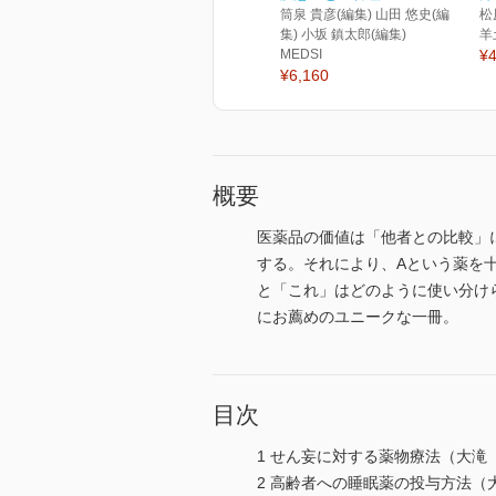
筒泉 貴彦(編集) 山田 悠史(編
松
集) 小坂 鎮太郎(編集)
羊
MEDSI
¥4
¥6,160
概要
医薬品の価値は「他者との比較」
する。それにより、Aという薬を
と「これ」はどのように使い分け
にお薦めのユニークな一冊。
目次
1 せん妄に対する薬物療法（大滝
2 高齢者への睡眠薬の投与方法（