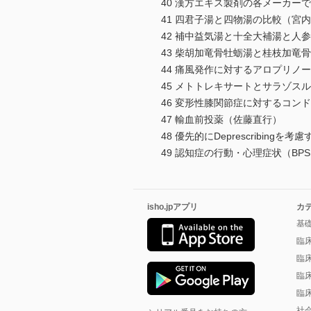
40 漢方エキス製剤の各メーカー
41 四君子湯と四物湯の比較（宮
42 補中益気湯と十全大補湯と人
43 柴胡加竜骨牡蛎湯と桂枝加竜
44 痛風発作に対するアロプリノ
45 メトトレキサートとサラゾ
46 変形性膝関節症に対するコン
47 輸血前投薬（佐藤直行）
48 優先的にDeprescribin
49 認知症の行動・心理症状（B
isho.jpアプリ
カ
基
臨
臨
臨
臨
社