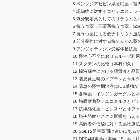
3 ベンゾジアゼピン系睡眠薬（宮
4 認知症に対するコリンエステラ
5 気分安定薬としてのリチウム
6 抗うつ薬（三環系抗うつ薬、SS
7 抗うつ薬による低ナトリウム血
8 部分発作に対する抗てんかん薬
9 アンジオテンシン受容体拮抗薬
10 慢性心不全におけるループ
11 スタチンの比較（本村和久）
12 輸液蘇生における膠質液と晶
13 喘息発足時のメプチンとサル
14 喘息の慢性期治療はICS単独か
15 含嗽薬：イソジンガーグルと
16 胸膜癒着剤：ユニタルクとピ
17 抗線維化薬：ピレスパとオフ
18 肺炎発症リスクに影響を与え
19 高齢者の便秘に対する薬物療
20 SGLT2阻害薬間に違いはあ
21 DPP4阻害薬は本当にSU薬