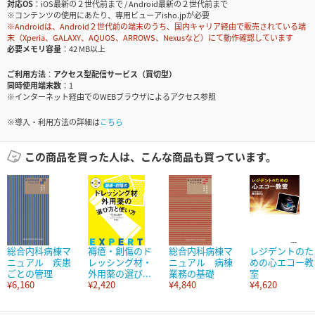
対応OS
iOS最新の２世代前まで / Android最新の２世代前まで
※コンテンツの使用にあたり、専用ビューアisho.jpが必要
※Androidは、Android２世代前の端末のうち、国内キャリア経由で販売されている端
末（Xperia、GALAXY、AQUOS、ARROWS、Nexusなど）にて動作確認しています
必要メモリ容量
42 MB以上
ご利用方法
アクセス型配信サービス（買切型）
同時使用端末数
1
※インターネット経由でのWEBブラウザによるアクセス参照
※導入・利用方法の詳細は
こちら
この商品を買った人は、こんな商品も買っています。
総合内科病棟マ
褥瘡・創傷のド
総合内科病棟マ
レジデントのた
ニュアル 疾患
レッシング材・
ニュアル 病棟
めの心エコー教
ごとの管理
外用薬の選び...
業務の基礎
室
¥6,160
¥2,420
¥4,840
¥4,620