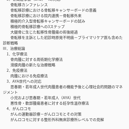
骨転移カンファレンス
骨転移診療における骨転移キャンサーボードの意義
骨転移診療における院内連携－骨転移外来
積極的介入型骨転移キャンサーボードの試み
積極的骨転移診療への3ステップ
大腿骨に生じた転移性骨腫瘍の術後経過
骨転移を主訴とした初診時原発不明癌－プライマリケア医も含めた
診断戦略
III．治療総論
1．化学療法
骨肉腫に対する周術期化学療法
滑膜肉腫の新たな治療戦略
2．免疫療法
肉腫における免疫療法
3．AYA世代への対応
思春期・若年成人世代肉腫患者の機能予後と心理社会的問題のマネ
ジメント
小児および思春期・若年成人（AYA）世代
悪性骨・軟部腫瘍患者に対する妊孕性温存療法
4．がんロコモ
がんの運動器診療－がんロコモとその対策
がんロコモに対する整形外科無床診療所レベルでの見解