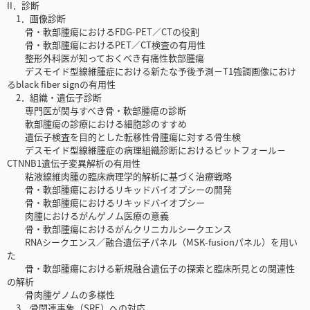
II．診断
1．画像診断
骨・軟部腫瘍におけるFDG-PET／CTの役割
骨・軟部腫瘍におけるPET／CT検査の有用性
整形外科医が知っておくべき有痛性軟部腫瘍
デスモイド型線維腫症における新たな予後予測－T1強調画像におけ
るblack fiber signの有用性
2．組織・遺伝子診断
専門医が関与すべき骨・軟部腫瘍の診断
軟部腫瘍の診療における細胞診のすすめ
遺伝子検査を目的とした転移性骨腫瘍に対する骨生検
デスモイド型線維腫症の病理組織診断におけるピットフォール－
CTNNB1遺伝子変異解析の有用性
粘液線維肉腫の臨床病理学的解析に基づく治療戦略
骨・軟部腫瘍におけるリキッドバイオプシーの開発
骨・軟部腫瘍におけるリキッドバイオプシー
肉腫におけるがんゲノム医療の意義
骨・軟部腫瘍におけるがんクリニカルシークエンス
RNAシークエンス／融合遺伝子パネル（MSK-fusionパネル）を用い
た
骨・軟部腫瘍における新規融合遺伝子の探索と臨床所見との関連性
の解析
骨肉腫ゲノムの多様性
3．骨関連事象（SRE）への対応