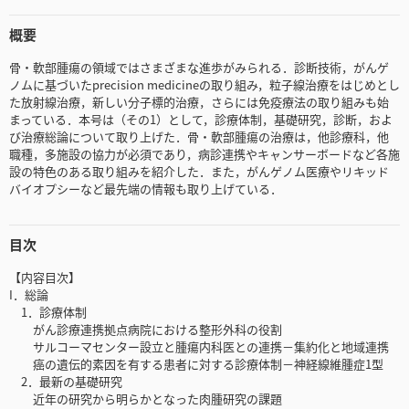
概要
骨・軟部腫瘍の領域ではさまざまな進歩がみられる．診断技術，がんゲ
ノムに基づいたprecision medicineの取り組み，粒子線治療をはじめとし
た放射線治療，新しい分子標的治療，さらには免疫療法の取り組みも始
まっている．本号は（その1）として，診療体制，基礎研究，診断，およ
び治療総論について取り上げた．骨・軟部腫瘍の治療は，他診療科，他
職種，多施設の協力が必須であり，病診連携やキャンサーボードなど各施
設の特色のある取り組みを紹介した．また，がんゲノム医療やリキッド
バイオプシーなど最先端の情報も取り上げている．
目次
【内容目次】
I．総論
1．診療体制
がん診療連携拠点病院における整形外科の役割
サルコーマセンター設立と腫瘍内科医との連携－集約化と地域連携
癌の遺伝的素因を有する患者に対する診療体制－神経線維腫症1型
2．最新の基礎研究
近年の研究から明らかとなった肉腫研究の課題