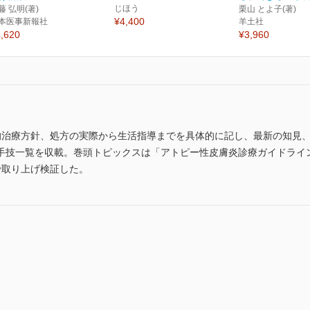
じほう
藤 弘明(著)
栗山 とよ子(著)
¥4,400
本医事新報社
羊土社
,620
¥3,960
的治療方針、処方の実際から生活指導までを具体的に記し、最新の知見
手技一覧を収載。巻頭トピックスは「アトピー性皮膚炎診療ガイドライン
で取り上げ検証した。