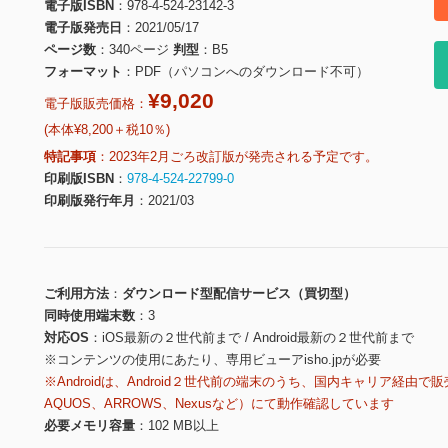
電子版ISBN
978-4-524-23142-3
電子版発売日
2021/05/17
ページ数
340ページ
判型
B5
フォーマット
PDF（パソコンへのダウンロード不可）
¥9,020
電子版販売価格：
(本体¥8,200＋税10％)
特記事項
2023年2月ごろ改訂版が発売される予定です。
印刷版ISBN
978-4-524-22799-0
印刷版発行年月
2021/03
ご利用方法
ダウンロード型配信サービス（買切型）
同時使用端末数
3
対応OS
iOS最新の２世代前まで / Android最新の２世代前まで
※コンテンツの使用にあたり、専用ビューアisho.jpが必要
※Androidは、Android２世代前の端末のうち、国内キャリア経由で販
AQUOS、ARROWS、Nexusなど）にて動作確認しています
必要メモリ容量
102 MB以上