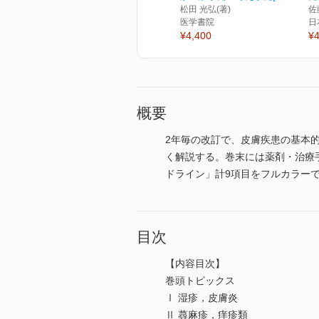
松田 光弘(著)
佐
医学書院
日
¥4,400
¥4
概要
2年毎の改訂で、皮膚疾患の基本
く解説する。巻末には薬剤・治療
ドライン」計9項目をフルカラー
目次
【内容目次】
巻頭トピックス
Ⅰ 湿疹，皮膚炎
Ⅱ 蕁麻疹，痒疹類