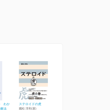
の わか
ステロイドの虎
養療法
國松 淳和(著)