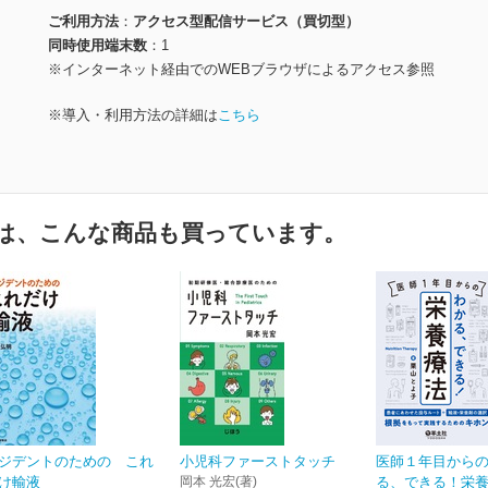
ご利用方法
アクセス型配信サービス（買切型）
同時使用端末数
1
※インターネット経由でのWEBブラウザによるアクセス参照
※導入・利用方法の詳細は
こちら
は、こんな商品も買っています。
ジデントのための これ
小児科ファーストタッチ
医師１年目から
け輸液
岡本 光宏(著)
る、できる！栄