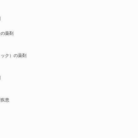
剤
後の薬剤
ック）の薬剤
剤
謝疾患