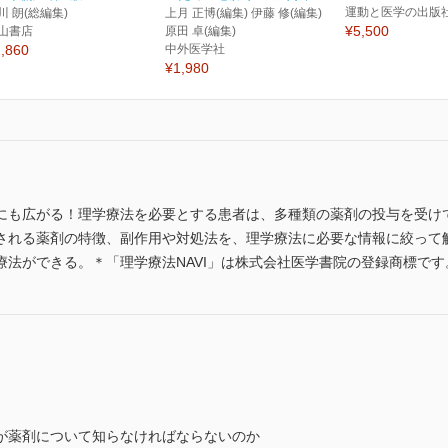
運動と医学の出版
川 朗(総編集)
上月 正博(編集) 伊藤 修(編集)
¥5,500
山書店
原田 卓(編集)
,860
中外医学社
¥1,980
にも広がる！理学療法を必要とする患者は、多種類の薬剤の投与を受けて
される薬剤の特徴、副作用や対処法を、理学療法に必要な情報に絞って
法ができる。＊「理学療法NAVI」は株式会社医学書院の登録商標です
が薬剤について知らなければならないのか