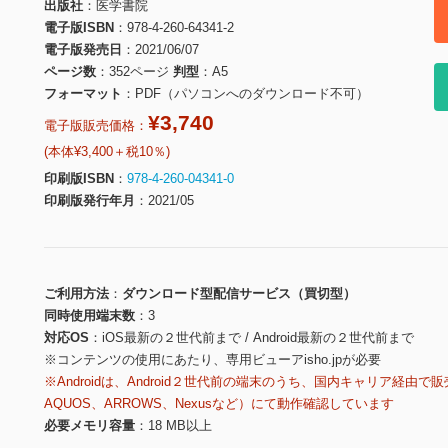
出版社
医学書院
電子版ISBN
978-4-260-64341-2
電子版発売日
2021/06/07
ページ数
352ページ
判型
A5
フォーマット
PDF（パソコンへのダウンロード不可）
¥3,740
電子版販売価格：
(本体¥3,400＋税10％)
印刷版ISBN
978-4-260-04341-0
印刷版発行年月
2021/05
ご利用方法
ダウンロード型配信サービス（買切型）
同時使用端末数
3
対応OS
iOS最新の２世代前まで / Android最新の２世代前まで
※コンテンツの使用にあたり、専用ビューアisho.jpが必要
※Androidは、Android２世代前の端末のうち、国内キャリア経由で販
AQUOS、ARROWS、Nexusなど）にて動作確認しています
必要メモリ容量
18 MB以上