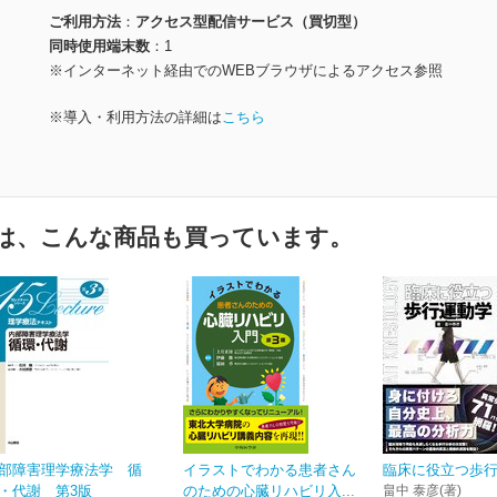
ご利用方法
アクセス型配信サービス（買切型）
同時使用端末数
1
※インターネット経由でのWEBブラウザによるアクセス参照
※導入・利用方法の詳細は
こちら
は、こんな商品も買っています。
部障害理学療法学 循
イラストでわかる患者さん
臨床に役立つ歩
・代謝 第3版
のための心臓リハビリ入...
畠中 泰彦(著)