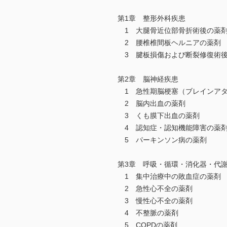
第1章 整形外科疾患
1 大腿骨近位部骨折術後の薬
2 腰椎椎間板ヘルニアの薬剤
3 腱板損傷および断裂修復術
第2章 脳神経疾患
1 急性期脳梗塞（ブレインアタ
2 脳内出血の薬剤
3 くも膜下出血の薬剤
4 認知症・認知機能障害の薬
5 パーキンソン病の薬剤
第3章 呼吸・循環・消化器・代
1 集中治療中の敗血症の薬剤
2 急性心不全の薬剤
3 慢性心不全の薬剤
4 不整脈の薬剤
5 COPDの薬剤