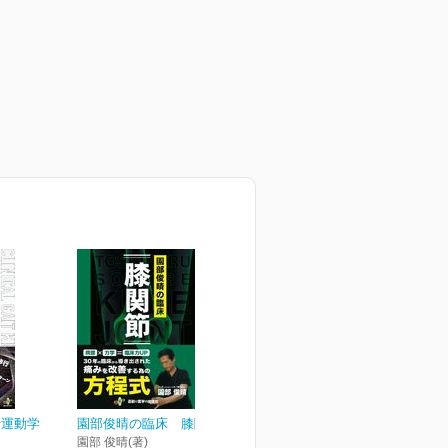
行運動学
園部俊晴の臨床 膝関節
園部 俊晴(著)