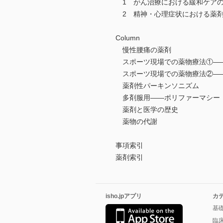
1 がん治療における緩和ケア
2 精神・心理症状における薬
Column
慢性腰痛の薬剤
スポーツ現場での薬物療法①―
スポーツ現場での薬物療法②―
薬剤性パーキンソニズム
多剤服用――ポリファーマシー
薬剤と医学の歴史
薬物の代謝
事項索引
薬剤索引
isho.jpアプリ
カ
基
臨