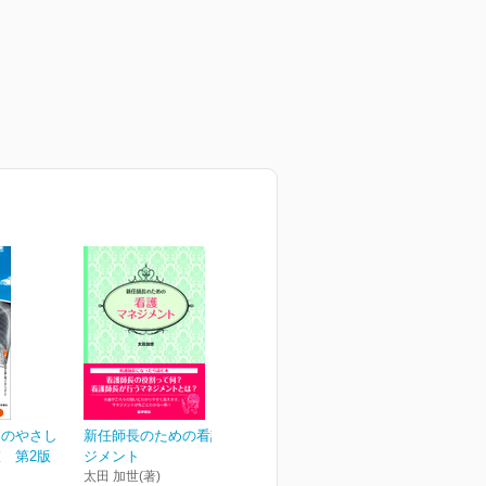
めのやさし
新任師長のための看護マネ
 第2版
ジメント
太田 加世(著)