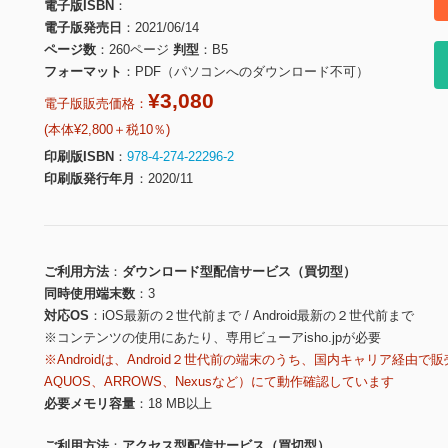
電子版ISBN
電子版発売日
2021/06/14
ページ数
260ページ
判型
B5
フォーマット
PDF（パソコンへのダウンロード不可）
¥3,080
電子版販売価格：
(本体¥2,800＋税10％)
印刷版ISBN
978-4-274-22296-2
印刷版発行年月
2020/11
ご利用方法
ダウンロード型配信サービス（買切型）
同時使用端末数
3
対応OS
iOS最新の２世代前まで / Android最新の２世代前まで
※コンテンツの使用にあたり、専用ビューアisho.jpが必要
※Androidは、Android２世代前の端末のうち、国内キャリア経由で販
AQUOS、ARROWS、Nexusなど）にて動作確認しています
必要メモリ容量
18 MB以上
ご利用方法
アクセス型配信サービス（買切型）