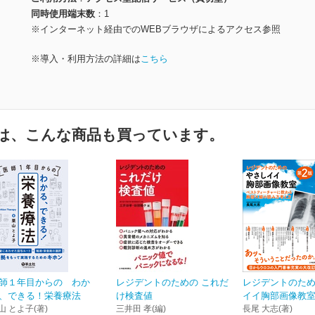
同時使用端末数
1
※インターネット経由でのWEBブラウザによるアクセス参照
※導入・利用方法の詳細は
こちら
は、こんな商品も買っています。
師１年目からの わか
レジデントのための これだ
レジデントのた
、できる！栄養療法
け検査値
イイ胸部画像教室
山 とよ子(著)
三井田 孝(編)
長尾 大志(著)