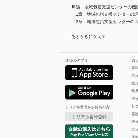
Ⅲ編 地域包括支援センターの機
1章 地域包括支援センターの評
2章 地域包括支援センターのガ
あとがきにかえて
isho.jpアプリ
カ
基
臨
臨
臨
臨
社
シリアル番号をお持ちの方
基
シリアル番号登録
臨
臨
保