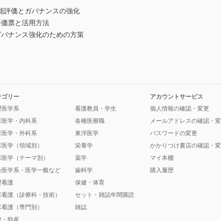
能評価とガバナンスの強化
価票と活用方法
バナンス強化のための方策
テゴリー
アカウントサービス
礎医学系
看護教員・学生
個人情報の確認・変更
床医学・内科系
各種医療職
メールアドレスの確認・変
床医学・外科系
東洋医学
パスワードの変更
床医学（領域別）
栄養学
かかりつけ書店の確認・変
床医学（テーマ別）
薬学
マイ本棚
会医学系・医学一般など
歯科学
購入履歴
礎看護
保健・体育
床看護（診療科・技術）
セット・雑誌年間購読
床看護（専門別）
雑誌
健・助産