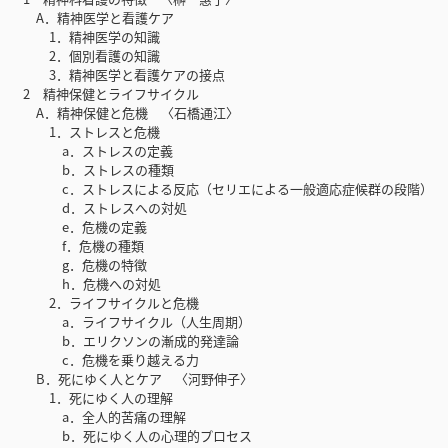
A．精神医学と看護ケア
1．精神医学の知識
2．個別看護の知識
3．精神医学と看護ケアの接点
2 精神保健とライフサイクル
A．精神保健と危機 〈石橋通江〉
1．ストレスと危機
a．ストレスの定義
b．ストレスの種類
c．ストレスによる反応（セリエによる一般適応症候群の段階）
d．ストレスへの対処
e．危機の定義
f．危機の種類
g．危機の特徴
h．危機への対処
2．ライフサイクルと危機
a．ライフサイクル（人生周期）
b．エリクソンの漸成的発達論
c．危機を乗り越える力
B．死にゆく人とケア 〈河野伸子〉
1．死にゆく人の理解
a．全人的苦痛の理解
b．死にゆく人の心理的プロセス