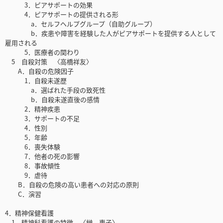
3．ピアサポートの効果
4．ピアサポートの提供される形
a．セルフヘルプグループ（自助グループ）
b．疾患や障害を経験した人がピアサポートを提供する人として
雇用される
5．医療者の関わり
5 自殺対策 〈高橋祥友〉
A．自殺の危険因子
1．自殺未遂歴
a．選ばれた手段の致死性
b．自殺未遂直後の感情
2．精神疾患
3．サポートの不足
4．性別
5．年齢
6．喪失体験
7．他者の死の影響
8．事故傾性
9．虐待
B．自殺の危険の高い患者への対応の原則
C．演習
4．精神保健看護
1 精神科看護の特徴 〈榊 惠子〉