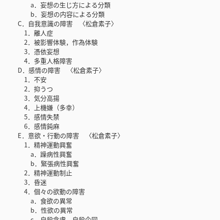
a．妄想の生じ方による分類
b．妄想の内容による分類
C．自我意識の障害 〈松倉素子〉
1．離人症
2．被影響体験，作為体験
3．憑依妄想
4．多重人格障害
D．感情の障害 〈松倉素子〉
1．不安
2．抑うつ
3．気分高揚
4．上機嫌（多幸）
5．感情失禁
6．感情鈍麻
E．意欲・行動の障害 〈松倉素子〉
1．精神運動興奮
a．躁病性興奮
b．緊張病性興奮
2．精神運動制止
3．昏迷
4．個々の欲動の障害
a．食欲の異常
b．性欲の異常
c．自殺念慮，自殺企図