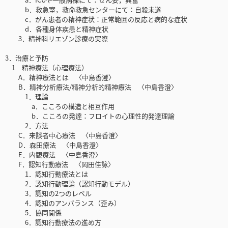
b．救急室，救命救急センターにて：自殺未遂
c．がん患者の精神症状：正常範囲の反応と病的な症状
d．各種身体疾患と精神症状
3．精神科リエゾン診療の実際
3．治療と予防
1 精神療法（心理療法）
A．精神療法とは 〈中島香澄〉
B．精神分析療法/精神分析的精神療法 〈中島香澄〉
1．理論
a．こころの構造と相互作用
b．こころの発達：フロイトの心理性的発達理論
2．方法
C．来談者中心療法 〈中島香澄〉
D．森田療法 〈中島香澄〉
E．内観療法 〈中島香澄〉
F．認知行動療法 〈岡田佳詠〉
1．認知行動療法とは
2．認知行動理論（認知行動モデル）
3．認知の2つのレベル
4．認知のアンバランス（歪み）
5．協同関係
6．認知行動療法の進め方