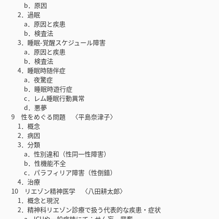
b．原因
2．過眠
a．原因と疾患
b．検査法
3．睡眠-覚醒スケジュール障害
a．原因と疾患
b．検査法
4．睡眠時随伴症
a．夜驚症
b．睡眠時遊行症
c．レム睡眠行動異常
d．悪夢
9 性をめぐる問題 〈平島奈津子〉
1．概念
2．病因
3．分類
a．性別違和（性同一性障害）
b．性機能不全
c．パラフィリア障害（性倒錯）
4．治療
10 リエゾン精神医学 〈八田耕太郎〉
1．概念と現況
2．精神科リエゾン診療で扱う代表的な疾患・症状
a．ICUや一般病棟にて：せん妄，興奮