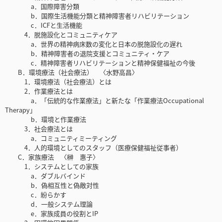
a．国際障害分類
b．国際生活機能分類と精神障害者リハビリテーション
c．ICFと生活機能
4．脱施設化とコミュニティケア
a．世界の精神病床数の変化と日本の脱施設化の遅れ
b．精神障害者の退院支援とコミュニティ・ケア
c．精神障害者リハビリテーションと精神保健福祉の今後
B．環境療法（社会療法） 〈水野高昌〉
1．環境療法（社会療法）とは
2．作業療法とは
a．「伝統的な作業療法」と新たな「作業療法Occupational
Therapy」
b．環境と作業療法
3．社会療法とは
a．コミュニティミーティング
4．人的環境としてのスタッフ（医療保健福祉従事者）
C．家族療法 〈榊 惠子〉
1．システムとしての家族
a．ダブルバインド
b．偽相互性と偽敵対性
c．紛らかす
d．一般システム理論
e．家族成員の役割とIP