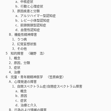
a．中核症状
b．行動と心理症状
3．原因疾患と分類
a．アルツハイマー型認知症
b．レビー小体型認知症
c．前頭側頭型認知症
d．血管性認知症
B．機能性精神障害
1．うつ病
2．幻覚妄想状態
3．その他
5 知的障害 〈磯野 浩〉
1．概念
2．原因，分類
3．症状
4．治療
6 児童・青年期精神医学 〈笠原麻里〉
A．心理発達の障害
1．自閉スペクトラム症/自閉症スペクトラム障害
a．概念
b．原因
c．症状
d．治療と介入
B．行為および情緒の障害