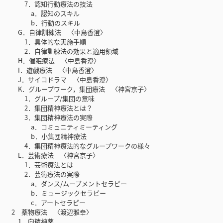
7．認知行動療法の技法
a．認知のスキル
b．行動のスキル
G．自律訓練法 〈中島香澄〉
1．具体的な実施手順
2．自律訓練法の効果と適用領域
H．催眠療法 〈中島香澄〉
I．遊戯療法 〈中島香澄〉
J．サイコドラマ 〈中島香澄〉
K．グループワーク，集団療法 〈神宮京子〉
1．グループ/集団の意味
2．集団精神療法とは？
3．集団精神療法の実際
a．コミュニティミーティング
b．小集団精神療法
4．集団精神療法的なグループワークの様々
L．芸術療法 〈神宮京子〉
1．芸術療法とは
2．芸術療法の実際
a．ダンス/ムーブメントセラピー
b．ミュージックセラピー
c．アートセラピー
2 薬物療法 〈渡辺雅幸〉
1．向精神薬