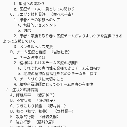
f．集団への関わり
g．医療チームの一員としての関わり
C．リエゾン精神看護 〈佐々木千幸〉
1．患者とその家族へのケア
a．包括的アセスメント
b．対応
2．患者・家族を取り巻く医療チームがよりよいケアを提供できる
ように支援していく
3．メンタルヘルス支援
D．チーム医療と看護 〈岩㟢壮登〉
1．チーム医療とは
2．精神科におけるチーム医療の必要性
a．それぞれの専門性を発揮できるチームを目指す
b．地域の精神保健福祉を含めたチームを目指す
3．チームづくりに大切なこと
4．精神科看護師にとってのチーム医療の有用性
5 症状と精神看護
A．睡眠障害 〈渡辺純子〉
B．不安状態 〈渡辺純子〉
C．ひきこもり状態 〈野村賢一〉
D．拒否（拒食，拒薬） 〈野村賢一〉
E．攻撃的行動 〈藤城久嗣〉
F．強迫行動 〈藤城久嗣〉