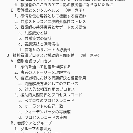
6．救援者のこころのケア：影の被災者にならないために
E．看護職とメンタルヘルス 〈榊 惠子〉
1．感情を包む容器として機能する看護師
2．共感ストレスと二次的外傷性ストレス
3．看護師の共感疲労とサポートの必要性
a．共感疲労とは
b．共感疲労の症状
c．表層演技と深層演技
d．看護師のサポートの必要性
3 精神看護プロセスと援助的人間関係 〈榊 惠子〉
A．個別看護のプロセス
1．感情を通して他者を理解する
2．患者のストーリーを理解する
3．看護過程における問題解決と相互作用
a．問題解決方法としてのプロセス
b．対人的な相互作用のプロセス
4．援助的人間関係とプロセスレコード
a．ペプロウのプロセスレコード
b．オーランドの自己一致
c．ウィーデンバックの再構成
d．プロセスレコードの実際
B．看護ケアとグループ
1．グループの雰囲気