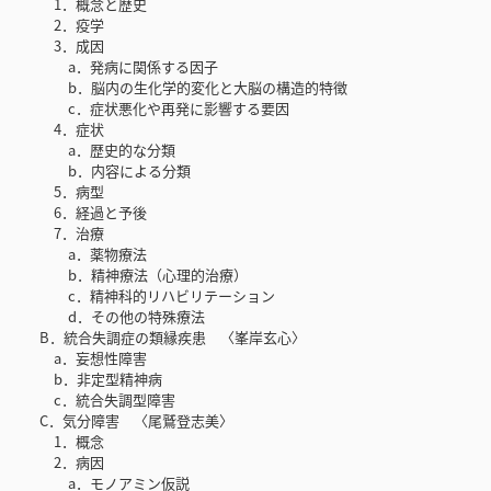
1．概念と歴史
2．疫学
3．成因
a．発病に関係する因子
b．脳内の生化学的変化と大脳の構造的特徴
c．症状悪化や再発に影響する要因
4．症状
a．歴史的な分類
b．内容による分類
5．病型
6．経過と予後
7．治療
a．薬物療法
b．精神療法（心理的治療）
c．精神科的リハビリテーション
d．その他の特殊療法
B．統合失調症の類縁疾患 〈峯岸玄心〉
a．妄想性障害
b．非定型精神病
c．統合失調型障害
C．気分障害 〈尾鷲登志美〉
1．概念
2．病因
a．モノアミン仮説