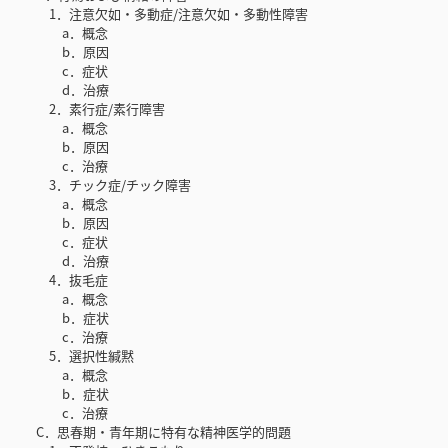
1．注意欠如・多動症/注意欠如・多動性障害
a．概念
b．原因
c．症状
d．治療
2．素行症/素行障害
a．概念
b．原因
c．治療
3．チック症/チック障害
a．概念
b．原因
c．症状
d．治療
4．抜毛症
a．概念
b．症状
c．治療
5．選択性緘黙
a．概念
b．症状
c．治療
C．思春期・青年期に特有な精神医学的問題