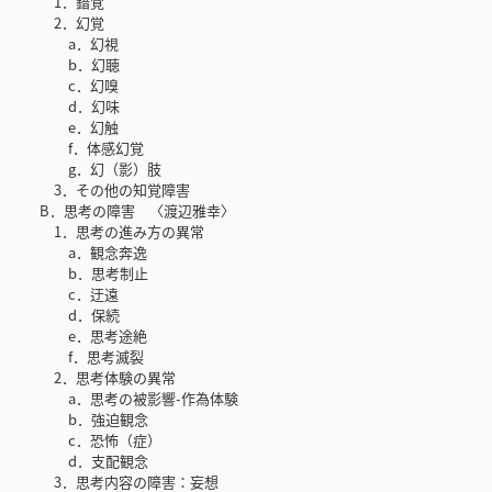
1．錯覚
2．幻覚
a．幻視
b．幻聴
c．幻嗅
d．幻味
e．幻触
f．体感幻覚
g．幻（影）肢
3．その他の知覚障害
B．思考の障害 〈渡辺雅幸〉
1．思考の進み方の異常
a．観念奔逸
b．思考制止
c．迂遠
d．保続
e．思考途絶
f．思考滅裂
2．思考体験の異常
a．思考の被影響-作為体験
b．強迫観念
c．恐怖（症）
d．支配観念
3．思考内容の障害：妄想