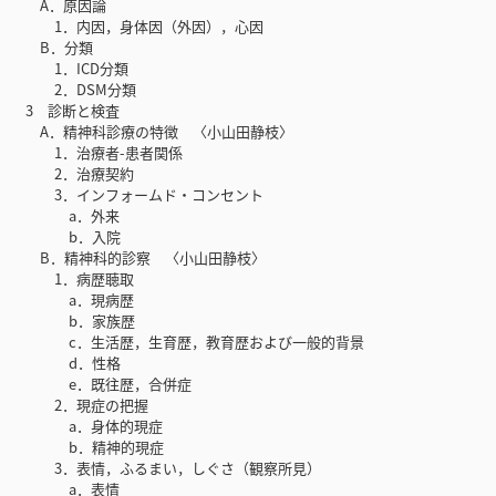
A．原因論
1．内因，身体因（外因），心因
B．分類
1．ICD分類
2．DSM分類
3 診断と検査
A．精神科診療の特徴 〈小山田静枝〉
1．治療者-患者関係
2．治療契約
3．インフォームド・コンセント
a．外来
b．入院
B．精神科的診察 〈小山田静枝〉
1．病歴聴取
a．現病歴
b．家族歴
c．生活歴，生育歴，教育歴および一般的背景
d．性格
e．既往歴，合併症
2．現症の把握
a．身体的現症
b．精神的現症
3．表情，ふるまい，しぐさ（観察所見）
a．表情