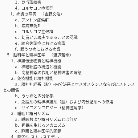
3．見当識障害
4．コルサコフ症候群
I．病識の障害 〈吉野文浩〉
a．アントン症候群
b．疾病無認知
c．コルサコフ症候群
d．幻覚が非現実であることの認識
e．統合失調症における病識
f．躁うつ病における病識
5 脳科学と精神医学 〈渡辺雅幸〉
1．神経伝達物質と精神機能
a．神経細胞の構造と機能
b．向精神薬の作用と精神障害の病態
2．免疫機能と精神機能
a．精神神経系（脳）-内分泌系とホメオスタシスならびにストレス
との関係
b．うつ病と内分泌系
c．免疫系の精神神経系（脳）および内分泌系への作用
d．サイコオンコロジー（精神腫瘍学）
3．睡眠と概日リズム
a．睡眠および概日リズムとは何か
b．睡眠を生じるメカニズム
c．睡眠と精神医学的問題
4．脆弱性-ストレスモデル