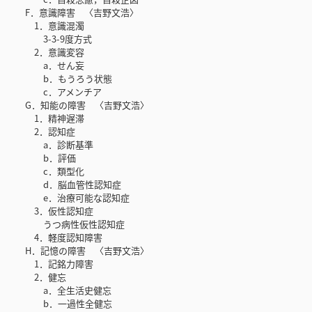
F．意識障害 〈吉野文浩〉
1．意識混濁
3-3-9度方式
2．意識変容
a．せん妄
b．もうろう状態
c．アメンチア
G．知能の障害 〈吉野文浩〉
1．精神遅滞
2．認知症
a．診断基準
b．評価
c．類型化
d．脳血管性認知症
e．治療可能な認知症
3．仮性認知症
うつ病性仮性認知症
4．軽度認知障害
H．記憶の障害 〈吉野文浩〉
1．記銘力障害
2．健忘
a．全生活史健忘
b．一過性全健忘