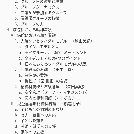
2．グループ内の役割と現象
3．グループダイナミクス
4．看護師が参加するグループ
5．看護師グループの特徴
6．グループの力
4 病院における精神看護
A．病院における精神看護
1．入院ケアとタイダルモデル 〈秋山美紀〉
a．タイダルモデルとは
b．タイダルモデル10のコミットメント
c．タイダルモデルの4つのポイント
d．日本におけるタイダルモデルの状況
2．回復段階の看護 〈田中 直〉
a．急性期の看護
b．慢性期（回復期）の看護
3．精神科病棟と看護管理 〈柴田真紀〉
a．安全管理（セーフティマネジメント）
b．患者の権利擁護（アドボカシー）
B．児童思春期精神科看護 〈船越明子〉
a．子どもへの個別の関わり
b．暴力・暴言への対応
c．子どもを知る
d．外泊・就学への支援
e．家族への支援