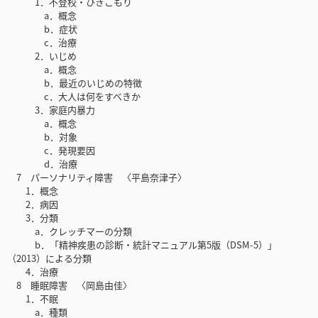
1．不登校・ひきこもり
a．概念
b．症状
c．治療
2．いじめ
a．概念
b．最近のいじめの特徴
c．大人は何をすべきか
3．家庭内暴力
a．概念
b．対象
c．発現要因
d．治療
7 パーソナリティ障害 〈平島奈津子〉
1．概念
2．病因
3．分類
a．クレッチマーの分類
b．「精神疾患の診断・統計マニュアル第5版（DSM-5）」
（2013）による分類
4．治療
8 睡眠障害 〈岡島由佳〉
1．不眠
a．種類