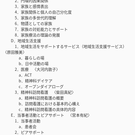
2．円環的因果関係
3．家族と感情表出
4．家族関係と個人の自己分化度
5．家族の多世代的理解
6．物語としての家族
7．家族の対処能力とサポート
8．家族療法の理論の発展
D．地域生活支援
1．地域生活をサポートするサービス（地域生活支援サービス）
〈原田雅美〉
a．暮らしの場
b．日中活動の場
2．医療 〈大河内敦子〉
a．ACT
b．精神科デイケア
c．オープンダイアローグ
3．精神科訪問看護 〈柴田真紀〉
a．精神科訪問看護の概要
b．訪問看護における基本的心構え
c．精神科訪問看護の具体的内容
E．当事者活動とピアサポート 〈宮本有紀〉
1．当事者活動
a．患者会
2．ピアサポート