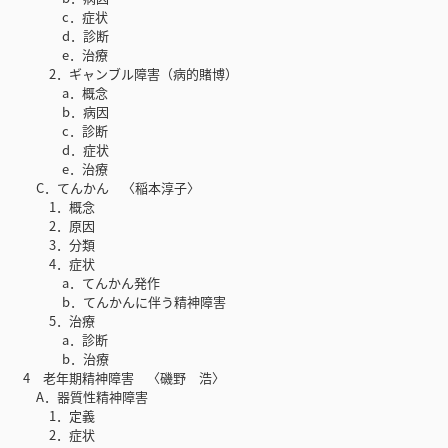
c．症状
d．診断
e．治療
2．ギャンブル障害（病的賭博）
a．概念
b．病因
c．診断
d．症状
e．治療
C．てんかん 〈稲本淳子〉
1．概念
2．原因
3．分類
4．症状
a．てんかん発作
b．てんかんに伴う精神障害
5．治療
a．診断
b．治療
4 老年期精神障害 〈磯野 浩〉
A．器質性精神障害
1．定義
2．症状