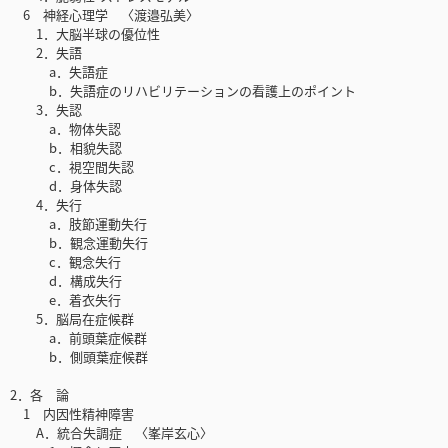
6 神経心理学 〈渡邉弘美〉
1．大脳半球の優位性
2．失語
a．失語症
b．失語症のリハビリテーションの看護上のポイント
3．失認
a．物体失認
b．相貌失認
c．視空間失認
d．身体失認
4．失行
a．肢節運動失行
b．観念運動失行
c．観念失行
d．構成失行
e．着衣失行
5．脳局在症候群
a．前頭葉症候群
b．側頭葉症候群
2．各 論
1 内因性精神障害
A．統合失調症 〈峯岸玄心〉