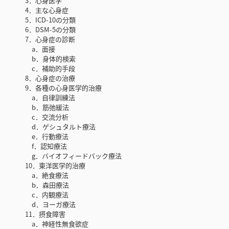
3．心身医学
4．主な心身症
5．ICD-10の分類
6．DSM-5の分類
7．心身症の診断
a．面接
b．身体的検索
c．補助的手段
8．心身症の治療
9．各種の心身医学的治療
a．自律訓練法
b．筋弛緩法
c．交流分析
d．ゲシュタルト療法
e．行動療法
f．認知療法
g．バイオフィードバック療法
10．東洋医学的治療
a．絶食療法
b．森田療法
c．内観療法
d．ヨーガ療法
11．摂食障害
a．神経性無食欲症