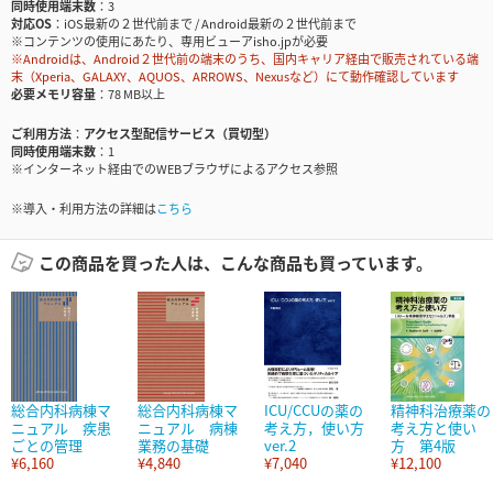
同時使用端末数
3
対応OS
iOS最新の２世代前まで / Android最新の２世代前まで
※コンテンツの使用にあたり、専用ビューアisho.jpが必要
※Androidは、Android２世代前の端末のうち、国内キャリア経由で販売されている端
末（Xperia、GALAXY、AQUOS、ARROWS、Nexusなど）にて動作確認しています
必要メモリ容量
78 MB以上
ご利用方法
アクセス型配信サービス（買切型）
同時使用端末数
1
※インターネット経由でのWEBブラウザによるアクセス参照
※導入・利用方法の詳細は
こちら
この商品を買った人は、こんな商品も買っています。
総合内科病棟マ
総合内科病棟マ
ICU/CCUの薬の
精神科治療薬の
ニュアル 疾患
ニュアル 病棟
考え方，使い方
考え方と使い
ごとの管理
業務の基礎
ver.2
方 第4版
¥6,160
¥4,840
¥7,040
¥12,100