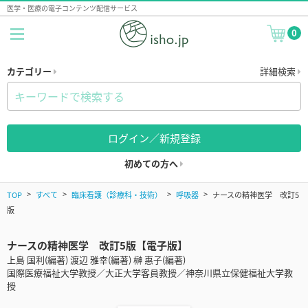
医学・医療の電子コンテンツ配信サービス
0
カテゴリー
詳細検索
ログイン／新規登録
初めての方へ
TOP
すべて
臨床看護（診療科・技術）
呼吸器
ナースの精神医学 改訂5
版
ナースの精神医学 改訂5版【電子版】
上島 国利(編著) 渡辺 雅幸(編著) 榊 惠子(編著)
国際医療福祉大学教授／大正大学客員教授／神奈川県立保健福祉大学教
授