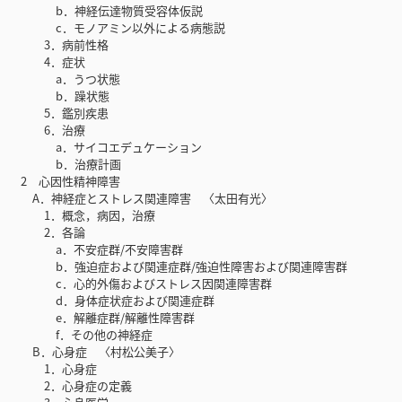
b．神経伝達物質受容体仮説
c．モノアミン以外による病態説
3．病前性格
4．症状
a．うつ状態
b．躁状態
5．鑑別疾患
6．治療
a．サイコエデュケーション
b．治療計画
2 心因性精神障害
A．神経症とストレス関連障害 〈太田有光〉
1．概念，病因，治療
2．各論
a．不安症群/不安障害群
b．強迫症および関連症群/強迫性障害および関連障害群
c．心的外傷およびストレス因関連障害群
d．身体症状症および関連症群
e．解離症群/解離性障害群
f．その他の神経症
B．心身症 〈村松公美子〉
1．心身症
2．心身症の定義