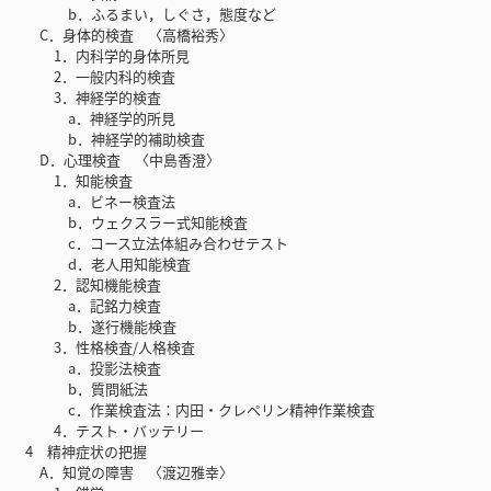
b．ふるまい，しぐさ，態度など
C．身体的検査 〈高橋裕秀〉
1．内科学的身体所見
2．一般内科的検査
3．神経学的検査
a．神経学的所見
b．神経学的補助検査
D．心理検査 〈中島香澄〉
1．知能検査
a．ビネー検査法
b．ウェクスラー式知能検査
c．コース立法体組み合わせテスト
d．老人用知能検査
2．認知機能検査
a．記銘力検査
b．遂行機能検査
3．性格検査/人格検査
a．投影法検査
b．質問紙法
c．作業検査法：内田・クレペリン精神作業検査
4．テスト・バッテリー
4 精神症状の把握
A．知覚の障害 〈渡辺雅幸〉