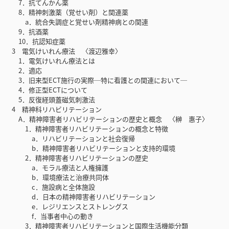
7．抗てんかん薬
8．精神刺激薬（覚せい剤）と関連薬
a．統合失調症と覚せい剤精神病との関連
9．抗酒薬
10．抗認知症薬
3 電気けいれん療法 〈渡辺雅幸〉
1．電気けいれん療法とは
2．適応
3．旧来型ECT施行の実際─特に看護との関連において─
4．修正型ECTについて
5．反復経頭蓋磁気刺激法
4 精神科リハビリテーション
A．精神障害者リハビリテーションの歴史と概念 〈榊 惠子〉
1．精神障害者リハビリテーションの概念と特徴
a．リハビリテーションと社会復帰
b．精神障害者リハビリテーションと支持的環境
2．精神障害者リハビリテーションの歴史
a．モラル療法と人権擁護
b．環境療法と治療共同体
c．施設病と全体施設
d．日本の精神障害者リハビリテーション
e．レジリエンスとストレングス
f．当事者中心の動き
3．精神障害者リハビリテーションと国際生活機能分類