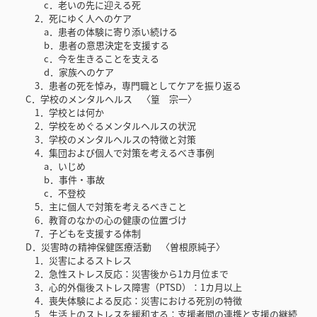
c．老いの先に迎える死
2．死にゆく人へのケア
a．患者の体験に寄り添い続ける
b．患者の意思決定を支援する
c．今を生きることを支える
d．家族へのケア
3．患者の死を悼み，専門職としてケアを振り返る
C．学校のメンタルヘルス 〈篁 宗一〉
1．学校とは何か
2．学校をめぐるメンタルヘルスの状況
3．学校のメンタルヘルスの特徴と対策
4．集団および個人で対策を考えるべき事例
a．いじめ
b．事件・事故
c．不登校
5．主に個人で対策を考えるべきこと
6．教育のなかの心の健康の位置づけ
7．子どもを支援する体制
D．災害時の精神保健医療活動 〈曽根原純子〉
1．災害によるストレス
2．急性ストレス反応：災害後から1カ月位まで
3．心的外傷後ストレス障害（PTSD）：1カ月以上
4．喪失体験による反応：災害における死別の特徴
5．生活上のストレスを緩和する：支援者間の連携と支援の継続