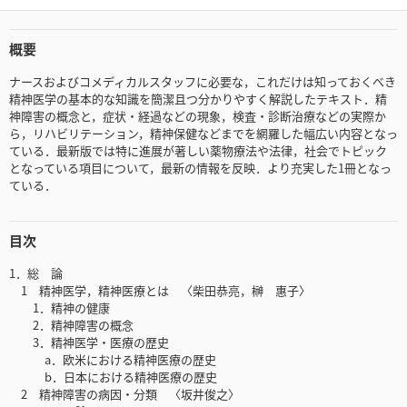
概要
ナースおよびコメディカルスタッフに必要な，これだけは知っておくべき
精神医学の基本的な知識を簡潔且つ分かりやすく解説したテキスト．精
神障害の概念と，症状・経過などの現象，検査・診断治療などの実際か
ら，リハビリテーション，精神保健などまでを網羅した幅広い内容となっ
ている．最新版では特に進展が著しい薬物療法や法律，社会でトピック
となっている項目について，最新の情報を反映．より充実した1冊となっ
ている．
目次
1．総 論
1 精神医学，精神医療とは 〈柴田恭亮，榊 惠子〉
1．精神の健康
2．精神障害の概念
3．精神医学・医療の歴史
a．欧米における精神医療の歴史
b．日本における精神医療の歴史
2 精神障害の病因・分類 〈坂井俊之〉