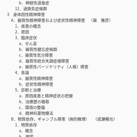
b．神経性過食症
12．過換気症候群
3 身体因性精神障害
A．器質性精神障害および症状性精神障害 〈巽 雅彦〉
1．疾患の概念
2．原因
3．臨床症状
a．せん妄
b．器質性健忘症候群
c．器質性気分障害
d．器質性統合失調症様障害
e．器質性パーソナリティ（人格）障害
4．各論
a．器質性精神障害
b．症状性精神障害
5．診断と治療
a．原因疾患と精神症状の把握
b．治療歴の聴取
c．環境の整備
d．精神科薬物療法
B．物質依存，ギャンブル障害（病的賭博） 〈成瀬暢也〉
1．物質依存
a．概念
b．病因