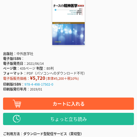
出版社
中外医学社
電子版ISBN
電子版発売日
2021/06/14
ページ数
435ページ
判型
B5判
フォーマット
PDF（パソコンへのダウンロード不可）
¥5,720
電子版販売価格：
(本体¥5,200＋税10％)
印刷版ISBN
978-4-498-17502-0
印刷版発行年月
2019/01
カートに入れる
ちょっと立ち読み
ご利用方法
ダウンロード型配信サービス（買切型）