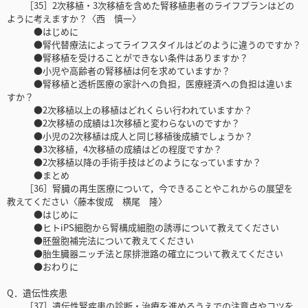
［35］2次移植・3次移植を含めた腎移植患者のライフプランはどの
ように考えますか？〈西 慎一〉
●はじめに
●腎代替療法によってライフスタイルはどのように違うのですか？
●腎移植を受けることができない条件はありますか？
●小児や高齢者の腎移植は何を求めていますか？
●腎移植と透析医療の家計への負担，医療経済への負担は違いま
すか？
●2次移植以上の移植はどれくらい行われていますか？
●2次移植の成績は1次移植と変わらないのですか？
●小児の2次移植は成人と同じ移植後成績でしょうか？
●3次移植，4次移植の成績はどの程度ですか？
●2次移植以降の手術手技はどのようになっていますか？
●まとめ
［36］腎臓の再生医療について，今できることやこれからの展望を
教えてください〈藤本俊成 横尾 隆〉
●はじめに
●ヒトiPS細胞から腎構成細胞の誘導について教えてください
●胚盤胞補完法について教えてください
●胎生臓器ニッチ法と尿排泄路の確立について教えてください
●おわりに
Q．遺伝性疾患
［37］遺伝性腎疾患の診断・治療を進めるうえでの注意点やコツを