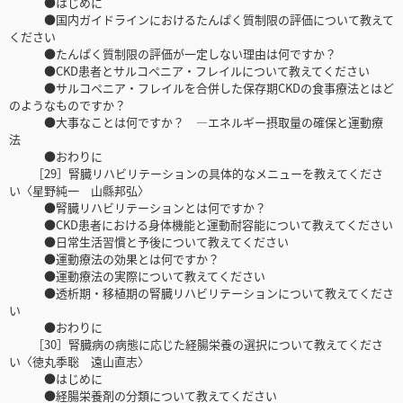
●はじめに
●国内ガイドラインにおけるたんぱく質制限の評価について教えて
ください
●たんぱく質制限の評価が一定しない理由は何ですか？
●CKD患者とサルコペニア・フレイルについて教えてください
●サルコペニア・フレイルを合併した保存期CKDの食事療法とはど
のようなものですか？
●大事なことは何ですか？ ―エネルギー摂取量の確保と運動療
法
●おわりに
［29］腎臓リハビリテーションの具体的なメニューを教えてくださ
い〈星野純一 山縣邦弘〉
●腎臓リハビリテーションとは何ですか？
●CKD患者における身体機能と運動耐容能について教えてください
●日常生活習慣と予後について教えてください
●運動療法の効果とは何ですか？
●運動療法の実際について教えてください
●透析期・移植期の腎臓リハビリテーションについて教えてくださ
い
●おわりに
［30］腎臓病の病態に応じた経腸栄養の選択について教えてくださ
い〈徳丸季聡 遠山直志〉
●はじめに
●経腸栄養剤の分類について教えてください