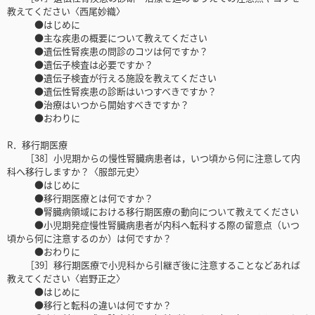
教えてください〈西尾妙織〉
●はじめに
●主な疾患の概要について教えてください
●遺伝性腎疾患の問診のコツは何ですか？
●遺伝子検査は必要ですか？
●遺伝子検査が行える施設を教えてください
●遺伝性腎疾患の診断はいつすべきですか？
●治療はいつから開始すべきですか？
●おわりに
R．移行期医療
［38］小児期からの慢性腎臓病患者は，いつ頃から何に注意して内
科へ移行しますか？〈服部元史〉
●はじめに
●移行期医療とは何ですか？
●腎臓病領域における移行期医療の動向について教えてください
●小児期発症慢性腎臓病患者が内科へ転科する際の留意点（いつ
頃から何に注意するのか）は何ですか？
●おわりに
［39］移行期医療で小児科から引継ぎ後に注意することなどあれば
教えてください〈岩野正之〉
●はじめに
●移行と転科の違いは何ですか？