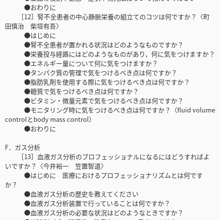
●おわりに
［12］腎不全患者の中心静脈栄養の組立てのコツは何ですか？〈町
田慎治 柴垣有吾〉
●はじめに
●腎不全患者が置かれる状況はどのようなものですか？
●栄養投与経路にはどのようなものがあり，何に気をつけますか？
●エネルギー量について何に気をつけますか？
●タンパク質の管理で気をつけるべき点は何ですか？
●脂肪乳剤を使用する際に気をつけるべき点は何ですか？
●糖質で気をつけるべき点は何ですか？
●ビタミン・微量元素で気をつけるべき点は何ですか？
●モニタリング時に気をつけるべき点は何ですか？（fluid volume
controlとbody mass control）
●おわりに
F．ガス分析
［13］血液ガス分析のプロフェッショナルになるにはどうすればよ
いですか？〈今井裕一 笠置智道〉
●はじめに 医療におけるプロフェッショナリズムとは何です
か？
●血液ガス分析の歴史を教えてください
●血液ガス分析装置で行っていることは何ですか？
●血液ガス分析の必要な状況はどのようなときですか？