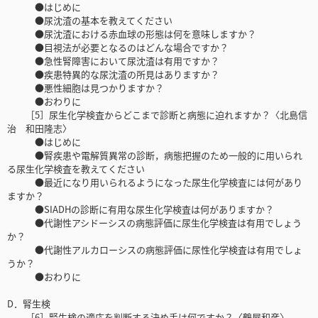
●はじめに
●尿沈渣の基本を教えてください
●尿沈渣における赤血球の形態は何を意味しますか？
●目視法が必要となるのはどんな場合ですか？
●急性腎障害において尿沈渣は有用ですか？
●疾患特異的な尿沈渣の所見はありますか？
●悪性細胞は見つかりますか？
●おわりに
［5］尿生化学検査からどこまで診断と病態に迫れますか？〈北島信
治 和田隆志〉
●はじめに
●腎疾患や電解質異常の診断，病態把握のため一般的に用いられ
る尿生化学検査を教えてください
●最近になり用いられるようになった尿生化学検査には何があり
ますか？
●SIADHの診断に有用な尿生化学検査は何がありますか？
●代謝性アシドーシスの病態評価に尿生化学検査は有用でしょう
か？
●代謝性アルカローシスの病態評価に尿性化学検査は有用でしょ
うか？
●おわりに
D．腎生検
［6］腎生検の適応を判断する決め手は何ですか？〈鶴屋和彦〉