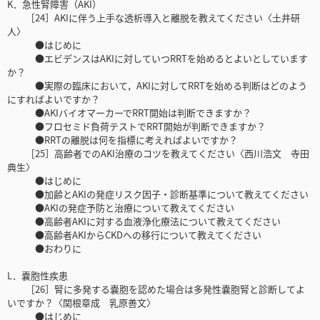
K．急性腎障害（AKI）
［24］AKIに伴う上手な透析導入と離脱を教えてください〈土井研
人〉
●はじめに
●エビデンスはAKIに対していつRRTを始めるとよいとしています
か？
●実際の臨床において，AKIに対してRRTを始める判断はどのよう
にすればよいですか？
●AKIバイオマーカーでRRT開始は判断できますか？
●フロセミド負荷テストでRRT開始が判断できますか？
●RRTの離脱は何を指標に考えればよいですか？
［25］高齢者でのAKI治療のコツを教えてください〈西川浩文 寺田
典生〉
●はじめに
●加齢とAKIの発症リスク因子・診断基準について教えてください
●AKIの発症予防と治療について教えてください
●高齢者AKIに対する血液浄化療法について教えてください
●高齢者AKIからCKDへの移行について教えてください
●おわりに
L．嚢胞性疾患
［26］腎に多発する嚢胞を認めた場合は多発性嚢胞腎と診断してよ
いですか？〈関根章成 乳原善文〉
●はじめに