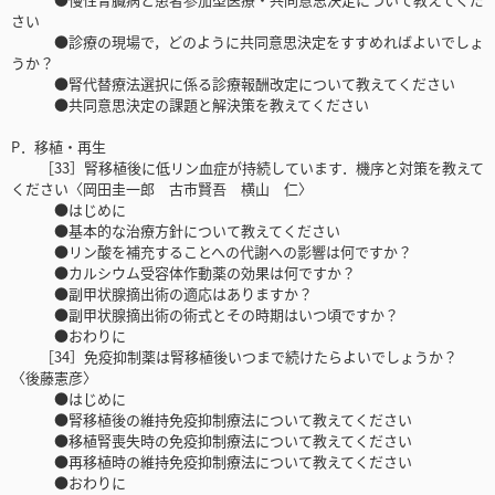
さい
●診療の現場で，どのように共同意思決定をすすめればよいでしょ
うか？
●腎代替療法選択に係る診療報酬改定について教えてください
●共同意思決定の課題と解決策を教えてください
P．移植・再生
［33］腎移植後に低リン血症が持続しています．機序と対策を教えて
ください〈岡田圭一郎 古市賢吾 横山 仁〉
●はじめに
●基本的な治療方針について教えてください
●リン酸を補充することへの代謝への影響は何ですか？
●カルシウム受容体作動薬の効果は何ですか？
●副甲状腺摘出術の適応はありますか？
●副甲状腺摘出術の術式とその時期はいつ頃ですか？
●おわりに
［34］免疫抑制薬は腎移植後いつまで続けたらよいでしょうか？
〈後藤憲彦〉
●はじめに
●腎移植後の維持免疫抑制療法について教えてください
●移植腎喪失時の免疫抑制療法について教えてください
●再移植時の維持免疫抑制療法について教えてください
●おわりに