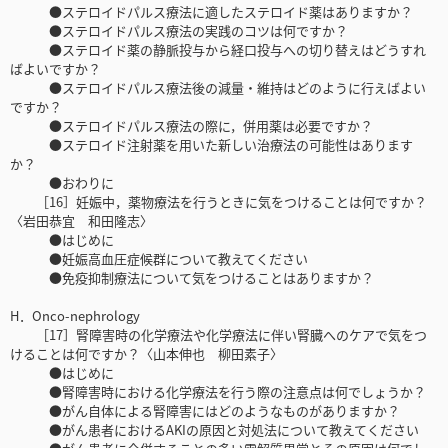
●ステロイドパルス療法に適したステロイド薬はありますか？
●ステロイドパルス療法の実践のコツは何ですか？
●ステロイド薬の静脈投与から経口投与への切り替えはどうすれ
ばよいですか？
●ステロイドパルス療法後の減量・維持はどのように行えばよい
ですか？
●ステロイドパルス療法の際に，併用薬は必要ですか？
●ステロイド注射薬を用いた新しい治療法の可能性はあります
か？
●おわりに
［16］妊娠中，薬物療法を行うときに気をつけることは何ですか？
〈岩田恭宜 和田隆志〉
●はじめに
●妊娠高血圧症候群について教えてください
●免疫抑制療法について気をつけることはありますか？
H．Onco-nephrology
［17］腎障害時の化学療法や化学療法に伴い腎臓へのケアで気をつ
けることは何ですか？〈山本伸也 柳田素子〉
●はじめに
●腎障害時における化学療法を行う際の注意点は何でしょうか？
●がん自体による腎障害にはどのようなものがありますか？
●がん患者におけるAKIの原因と対処法について教えてください