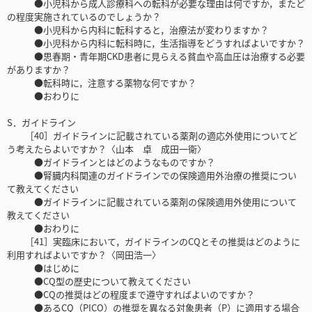
●小児科から成人診療科への転科が必要な理由は何ですか，またど
の程度実施されているのでしょうか？
●小児科から内科に転科すると，治療法が変わりますか？
●小児科から内科に転科時に，生活指導をどうすればよいですか？
●思春期・青年期CKD患者に見らえる貧血や高血圧は治療する必要
がありますか？
●転科時に，注意する薬物な何ですか？
●おわりに
S．ガイドライン
［40］ガイドラインに記載されている薬剤の適応外使用についてど
う考えたらよいですか？〈山本 卓 成田一衛〉
●ガイドラインとはどのようなものですか？
●腎臓内科関連のガイドラインでの保険適用外治療の推奨につい
て教えてください
●ガイドラインに記載されている薬剤の保険適用外使用について
教えてください
●おわりに
［41］実臨床において，ガイドラインのCQとその推奨はどのように
利用すればよいですか？〈岡田浩一〉
●はじめに
●CQ型の歴史について教えてください
●CQの推奨はどの程度まで遵守すればよいのですか？
●あるCQ（PICO）の推奨を異なる対象患者（P）に適用する場合