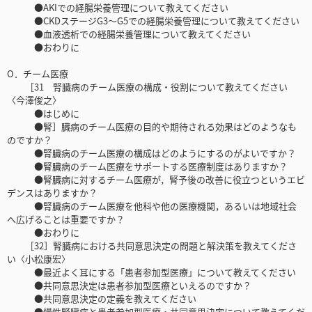
●AKIでの経腸栄養管理について教えてください
●CKDステージG3～G5での経腸栄養管理について教えてください
●血液透析での経腸栄養管理について教えてください
●おわりに
O．チーム医療
［31 腎臓病のチーム医療の構成・役割について教えてください
〈今澤俊之〉
●はじめに
●腎］臓病のチーム医療の目的や期待される効果はどのようなも
のですか？
●腎臓病のチーム医療の構成はどのようにするのがよいですか？
●腎臓病のチーム医療をサポートする医療制度はありますか？
●腎臓病に対するチーム医療が，腎予後の改善に役立つというエビ
デンスはありますか？
●腎臓病のチーム医療を他科や他の医療機関，あるいは地域社会
へ広げることは重要ですか？
●おわりに
［32］腎臓病における共同意思決定の問題と解決策を教えてくださ
い〈小松康宏〉
●最近よく耳にする「患者参加型医療」について教えてください
●共同意思決定は患者参加型医療といえるのですか？
●共同意思決定の定義を教えてください
●慢性腎臓病と患者参加型医療・共同意思決定について教えてくだ