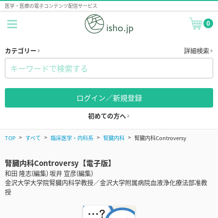
医学・医療の電子コンテンツ配信サービス
0
カテゴリー
詳細検索
ログイン／新規登録
初めての方へ
TOP
すべて
臨床医学・内科系
腎臓内科
腎臓内科Controversy
腎臓内科Controversy【電子版】
和田 隆志(編集) 坂井 宣彦(編集)
金沢大学大学院腎臓内科学教授／金沢大学附属病院血液浄化療法部准教
授