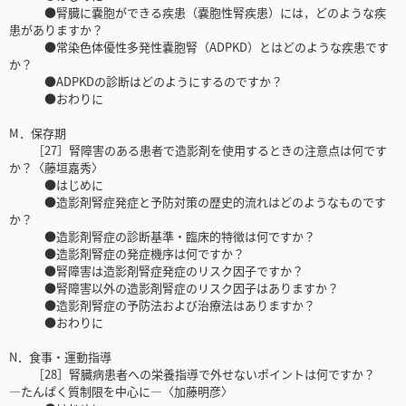
●腎臓に嚢胞ができる疾患（嚢胞性腎疾患）には，どのような疾
患がありますか？
●常染色体優性多発性嚢胞腎（ADPKD）とはどのような疾患です
か？
●ADPKDの診断はどのようにするのですか？
●おわりに
M．保存期
［27］腎障害のある患者で造影剤を使用するときの注意点は何です
か？〈藤垣嘉秀〉
●はじめに
●造影剤腎症発症と予防対策の歴史的流れはどのようなものです
か？
●造影剤腎症の診断基準・臨床的特徴は何ですか？
●造影剤腎症の発症機序は何ですか？
●腎障害は造影剤腎症発症のリスク因子ですか？
●腎障害以外の造影剤腎症のリスク因子はありますか？
●造影剤腎症の予防法および治療法はありますか？
●おわりに
N．食事・運動指導
［28］腎臓病患者への栄養指導で外せないポイントは何ですか？
―たんぱく質制限を中心に―〈加藤明彦〉