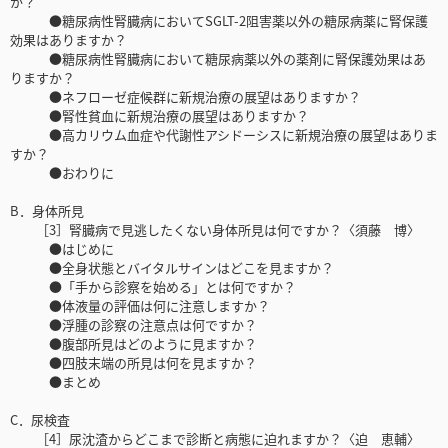
か？
●糖尿病性腎臓病においてSGLT-2阻害薬以外の糖尿病薬に腎保護
効果はありますか？
●糖尿病性腎臓病において糖尿病薬以外の薬剤に腎保護効果はあ
りますか？
●ネフローゼ症候群に新規治療の展望はありますか？
●腎性貧血に新規治療の展望はありますか？
●高カリウム血症や代謝性アシドーシスに新規治療の展望はありま
すか？
●おわりに
B．身体所見
［3］腎臓病で見逃したくない身体所見は何ですか？〈須藤 博〉
●はじめに
●全身状態とバイタルサインはどこを見ますか？
●「手から診察を始める」とは何ですか？
●体液量の評価は何に注意しますか？
●浮腫の診察の注意点は何ですか？
●腹部所見はどのように見ますか？
●四肢末端の所見は何を見ますか？
●まとめ
C．尿検査
［4］尿沈渣からどこまで診断と病態に迫れますか？〈迫 恵輔〉