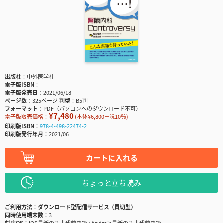
出版社
中外医学社
電子版ISBN
電子版発売日
2021/06/18
ページ数
325ページ
判型
B5判
フォーマット
PDF（パソコンへのダウンロード不可）
¥7,480
電子版販売価格：
(本体¥6,800＋税10％)
印刷版ISBN
978-4-498-22474-2
印刷版発行年月
2021/06
カートに入れる
ちょっと立ち読み
ご利用方法
ダウンロード型配信サービス（買切型）
同時使用端末数
3
対応OS
iOS最新の２世代前まで / Android最新の２世代前まで