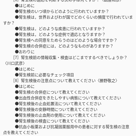
●はじめに
●腎生検のいつ頃からどのように行われていますか？
●腎生検は，世界およびわが国でどのくらいの頻度で行われていま
すか？
●腎生検は，どのような疾患に行われていますか？
●腎生検は，どのような症例で適応となりますか？
●腎生検への同意をためらうのはどのような場合ですか？
●腎生検の合併症には，どのようなものがありますか？
●おわりに
［7］腎生検前の情報収集・検査はどこまでするべきでしょうか？
〈川口武彦〉
●はじめに
●腎生検前に必要なチェック項目
［8］腎生検後の注意点について教えてください〈勝野敬之〉
●はじめに
●腎生検の合併症について教えてください
●出血性合併症をきたしやすい病態について教えてください
●腎生検後の止血処置法について教えてください
●腎生検後の安静時間について教えてください
●腎生検後の止血剤の使用について教えてください
●腎生検後の検査について教えてください
●抗血小板薬および抗凝固薬服用中の患者に対する腎生検の注意
点を教えてください