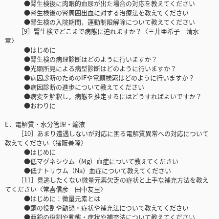
●腎生検後に肉眼的血尿が出た場合の対応を教えてください
●腎生検後の腎周囲出血に対する治療法を教えてください
●腎生検の入院期間，運動制限解除について教えてください
［9］腎生検でどこまで病態に迫れますか？〈三井亜希子 清水
章〉
●はじめに
●腎生検の病理診断はどのように行いますか？
●光顕所見による病型診断はどのように行いますか？
●病因診断のためのIFや電顕検索はどのように行いますか？
●病因診断の進歩について教えてください
●病変を解釈し，病態を推定するにはどうすればよいですか？
●おわりに
E．電解質・水分管理・輸液
［10］あまり遭遇しないが対応に困る電解質異常への対応について
教えてください〈猪阪善隆〉
●はじめに
●低マグネシウム（Mg）血症について教えてください
●低ナトリウム（Na）血症について教えてください
［11］見逃したくない微量元素欠乏の症状と上手な補充方法を教え
てください〈常喜信彦 田中友里〉
●はじめに：微量元素とは
●銅の役割や動態・症状や補充法について教えてください
●亜鉛の役割や動態・症状や補充法について教えてください