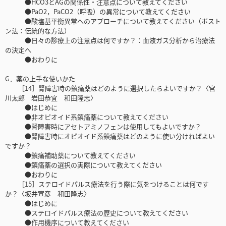
●HCO3とAGの関係性・注意点について教えてください
●PaO2，PaCO2（呼吸）の異常について教えてください
●酸塩基平衡異常へのアプローチについて教えてください（ボスト
ン法：伝統的な方法）
●日々の診療上の注意点は何ですか？：血液ガス分析から治療法
の決定へ
●おわりに
G．薬の上手な使いかた
［14］腎障害時の鎮痛薬はどのように選択したらよいですか？〈宮
川太郎 岩田恭宜 和田隆志〉
●はじめに
●非オピオイド系鎮痛薬について教えてください
●腎障害時にアセトアミノフェンは使用してもよいですか？
●腎障害時にオピオイド系鎮痛薬はどのように使い分ければよい
ですか？
●鎮痛補助薬について教えてください
●鎮痛薬の選択の実際について教えてください
●おわりに
［15］ステロイドパルス療法を行う際に気をつけることは何です
か？〈坂井宣彦 和田隆志〉
●はじめに
●ステロイドパルス療法の歴史について教えてください
●作用機序について教えてください