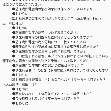
法について教えてください
●糖尿病性腎臓病の治療効果には何をみたらよいですか？
●おわりに
［22］糖尿病の腎生検で何がわかりますか？〈清水美保 遠山直
志 和田隆志〉
●はじめに
●糖尿病性腎症の疫学について教えてください
●糖尿病性腎症の典型的な臨床経過はどうなりますか？
●糖尿病性腎症の病理分類について教えてください
●糖尿病性腎症の臨床経過に関連する病理所見は何ですか？
●糖尿病性腎症の腎生検は予後予測に有用ですか？
●DKDに含まれる顕性アルブミン尿を伴わずにGFRが低下している
糖尿病例の臨床・病理学的特徴と予後について教えてください
●糖尿病性腎症病期分類2014の特徴は何ですか？
●糖尿病合併CKDの鑑別に有用な臨床所見について教えてください
●おわりに
［23］糖尿病性腎臓病における有用なバイオマーカーは何ですか？
〈大西康博 和田 淳〉
●はじめに
●現在使われている有用なバイオマーカーは何ですか？
●今後期待されるバイオマーカーは何ですか？
●おわりに