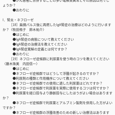
●がん患者に合併することの多い電解質異常とその原因は何でし
ょうか？
●おわりに
I．腎炎・ネフローゼ
［18］扁摘パルス後に再燃したIgA腎症の治療はどのように行います
か？〈牧田侑子 鈴木祐介〉
●はじめに
●IgA腎症の病態について教えてください
●IgA腎症の治療法を教えてください
●IgA腎症寛解の定義とは何ですか？
●おわりに
［19］ネフローゼ症候群に利尿薬を使う時のコツを教えてください
〈藤木珠美 内田信一〉
●はじめに
●ネフローゼ症候群ではどうして浮腫が起きるのですか？
●利尿剤の種類と作用機序について教えてください
●ネフローゼ症候群での使用に適した利尿薬はどれですか？
●ネフローゼ症候群で利尿薬を実際に使用するコツは何ですか？
●利尿薬を経口投与より静脈投与にしたほうがよい場合はあります
か？
●ネフローゼ症候群で利尿薬とアルブミン製剤を併用した方がよい
ですか？
●ネフローゼ症候群の浮腫改善のための新しい治療法はあります