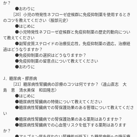
か？
●おわりに
［20］小児の特発性ネフローゼ症候群に免疫抑制薬を使用するとき
のコツを教えてください〈服部元史〉
●はじめに
●小児特発性ネフローゼ症候群と免疫抑制薬の歴史的動向につい
て教えてください
●副腎皮質ステロイドの治療反応性，免疫抑制薬の適応，治療経
過はどうなりますか？
●免疫抑制薬の選択はどうなりますか？
●免疫抑制薬の留意点について教えてください
●おわりに
J．糖尿病・膠原病
［21］糖尿病性腎臓病の診療のコツは何ですか？〈遠山直志 大
島 恵 清水美保 和田隆志〉
●はじめに
●糖尿病性腎臓病の特徴について教えてください
●糖尿病性腎臓病での腎保護効果のある管理について教えてくださ
い
●糖尿病性腎臓病での腎保護効果のある薬剤はありますか？
●糖尿病性腎臓病での心血管リスクを低下する薬剤はあります
か？
●アルブミン尿を伴わない腎機能が低下した糖尿病例への降圧療