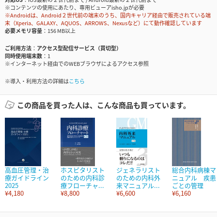
※コンテンツの使用にあたり、専用ビューアisho.jpが必要
※Androidは、Android２世代前の端末のうち、国内キャリア経由で販売されている端
末（Xperia、GALAXY、AQUOS、ARROWS、Nexusなど）にて動作確認しています
必要メモリ容量
156 MB以上
ご利用方法
アクセス型配信サービス（買切型）
同時使用端末数
1
※インターネット経由でのWEBブラウザによるアクセス参照
※導入・利用方法の詳細は
こちら
この商品を買った人は、こんな商品も買っています。
高血圧管理・治
ホスピタリスト
ジェネラリスト
総合内科病棟マ
療ガイドライン
のための内科診
のための内科外
ニュアル 疾患
2025
療フローチャ...
来マニュアル...
ごとの管理
¥4,180
¥8,800
¥6,600
¥6,160