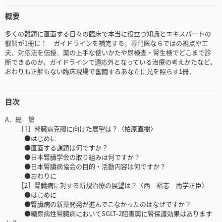
概要
多くの難題に直面する日々の臨床で本当に役立つ知識とエキスパートの
叡智が1冊に！ ガイドラインを補完する，専門医ならではの視点や工
夫、対応法を伝授．薬の上手な使いかたや尿検査・腎生検でどこまで診
断できるのか，ガイドラインで適応外となっている治療の考えかたなど，
おわりも正解もない臨床現場で奮闘するあなたに光を照らす1冊．
目次
A．総 論
［1］腎臓病克服に向けた展望は？〈柏原直樹〉
●はじめに
●直面する課題は何ですか？
●日本腎臓学会の取り組みは何ですか？
●日本腎臓病協会の目的・活動内容は何ですか？
●おわりに
［2］腎臓病に対する新規治療の展望は？〈西 裕志 南学正臣〉
●はじめに
●腎臓病の新薬開発が進んでこなかったのはなぜですか？
●糖尿病性腎臓病においてSGLT-2阻害薬に腎保護効果はあります