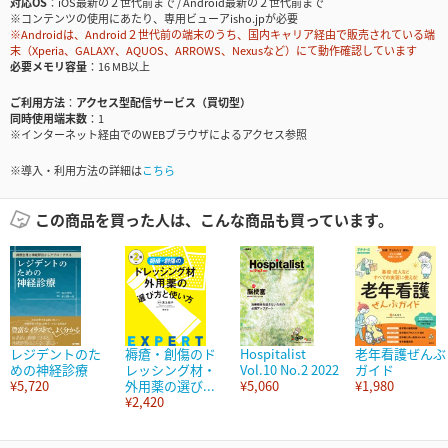
対応OS
iOS最新の２世代前まで / Android最新の２世代前まで
※コンテンツの使用にあたり、専用ビューアisho.jpが必要
※Androidは、Android２世代前の端末のうち、国内キャリア経由で販売されている端
末（Xperia、GALAXY、AQUOS、ARROWS、Nexusなど）にて動作確認しています
必要メモリ容量
16 MB以上
ご利用方法
アクセス型配信サービス（買切型）
同時使用端末数
1
※インターネット経由でのWEBブラウザによるアクセス参照
※導入・利用方法の詳細は
こちら
この商品を買った人は、こんな商品も買っています。
レジデントのた
褥瘡・創傷のド
Hospitalist
老年看護ぜんぶ
めの神経診療
レッシング材・
Vol.10 No.2 2022
ガイド
¥5,720
外用薬の選び...
¥5,060
¥1,980
¥2,420