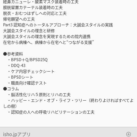
経鼻カニューレ・酸素マスク装着時の工夫
膀胱留置カテーテル装着時の工夫
脱衣・おむつはずしへの対応と工夫
帰宅願望への工夫
Part3 認知症へのトータルアプローチ：大誠会スタイルの実践
大誠会スタイルの理念と研修
大誠会スタイルの理念を実現するための院内連携
在宅から病棟へ、病棟から在宅へと“つながる支援”
●参考資料
・BPSD＋Q/BPSD25Q
・DDQ-43
・ケア内容チェックシート
・BPSDシート
・職員向け確認テスト
●コラム
・脳活性化リハ５原則とリハの工夫
・ハッピー・エンド・オブ・ライフ・ツリー（終わりよければすべてよ
しの樹）
・認知症の人への呼吸リハビリテーションの工夫
isho.jpアプリ