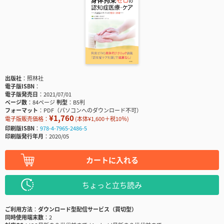
出版社
照林社
電子版ISBN
電子版発売日
2021/07/01
ページ数
84ページ
判型
B5判
フォーマット
PDF（パソコンへのダウンロード不可）
¥1,760
電子版販売価格：
(本体¥1,600＋税10％)
印刷版ISBN
978-4-7965-2486-5
印刷版発行年月
2020/05
カートに入れる
ちょっと立ち読み
ご利用方法
ダウンロード型配信サービス（買切型）
同時使用端末数
2