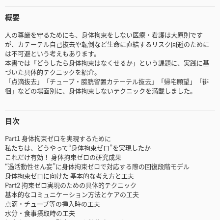
概要
人の尊厳を守るためにも、身体拘束をしない医療・看護は大原則です
が、カテーテル自己抜去や転倒など生命に直結するリスク回避のために
は不可避という考えもあります。
本書では「どうしたら身体拘束はなくせるか」という課題に、実践に基
づいた具体的テクニックを紹介。
「点滴抜去」「チューブ・膀胱留置カテーテル抜去」「帰宅願望」「徘
徊」などの場面別に、身体拘束しないテクニックを満載しました。
目次
Part1 身体拘束ゼロを実現するために
私たちは、どうやって“身体拘束ゼロ”を実現したか
これだけ有効！ 身体拘束ゼロの研究成果
“過活動性せん妄”に身体拘束ゼロで対応する際の回復段階モデル
身体拘束ゼロに向けた 基本的な考え方と工夫
Part2 拘束ゼロ実現のための具体的テクニック
基本的なコミュニケーション方法とケアの工夫
点滴・チューブ等の挿入時の工夫
水分・食事摂取時の工夫