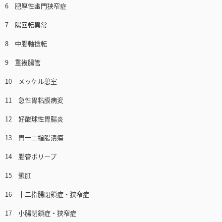
6 肥厚性幽門狭窄症
7 腸回転異常
8 中腸軸捻転
9 重複腸管
10 メッケル憩室
11 急性胃粘膜病変
12 好酸球性胃腸炎
13 胃十二指腸潰瘍
14 腸管ポリープ
15 鎖肛
16 十二指腸閉鎖症・狭窄症
17 小腸閉鎖症・狭窄症