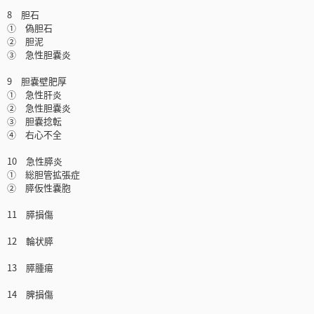
8 胆石
① 偽胆石
② 胆泥
③ 急性胆嚢炎
9 胆嚢壁肥厚
① 急性肝炎
② 急性胆嚢炎
③ 胆嚢捻転
④ 右心不全
10 急性膵炎
① 総胆管拡張症
② 膵仮性嚢胞
11 膵損傷
12 輪状膵
13 膵腫瘍
14 脾損傷