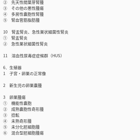
② 先天性間葉芽腎腫
③ その他の悪性腫瘍
④ 多房性嚢胞性腎腫
⑤ 腎血管筋脂肪腫
10 腎盂腎炎、急性巣状細菌性腎炎
① 腎盂腎炎
② 急性巣状細菌性腎炎
11 溶血性尿毒症症候群（HUS）
6．生殖器
1 子宮・卵巣の正常像
2 新生児の卵巣嚢腫
3 卵巣腫瘍
① 機能性嚢胞
② 成熟嚢胞性奇形腫
③ 捻転
④ 未熟奇形腫
⑤ 未分化胚細胞腫
⑥ 混合型胚細胞腫瘍