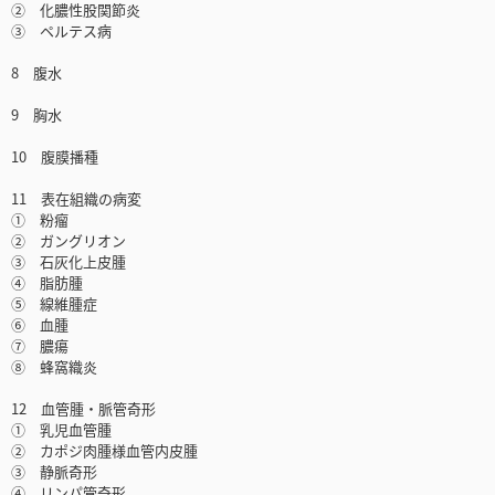
② 化膿性股関節炎
③ ペルテス病
8 腹水
9 胸水
10 腹膜播種
11 表在組織の病変
① 粉瘤
② ガングリオン
③ 石灰化上皮腫
④ 脂肪腫
⑤ 線維腫症
⑥ 血腫
⑦ 膿瘍
⑧ 蜂窩織炎
12 血管腫・脈管奇形
① 乳児血管腫
② カポジ肉腫様血管内皮腫
③ 静脈奇形
④ リンパ管奇形