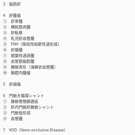
3 脂肪肝
4 肝腫瘍
① 肝芽腫
② 横紋筋肉腫
③ 肝転移
④ 乳児肝血管腫
⑤ FNH（限局性結節性過形成）
⑥ 肝腺腫
⑦ 間葉性過誤腫
⑧ 血管筋脂肪腫
⑨ 静脈奇形（海綿状血管腫）
⑩ 胸腔内腫瘤
5 肝損傷
6 門脈大循環シャント
① 静脈管閉鎖遅延
② 肝内門脈肝静脈シャント
③ 門脈低形成
④ 血管腫
7 VOD（Veno-occlusive Disease）