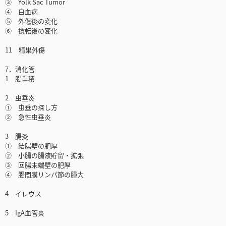
③ Yolk Sac Tumor
④ 白血病
⑤ 外傷後の変化
⑥ 捻転後の変化
11 精巣外傷
7．消化管
1 腸重積
2 虫垂炎
① 虫垂の探し方
② 急性虫垂炎
3 腸炎
① 結腸壁の肥厚
② 小腸の腸液貯留・拡張
③ 回腸末端壁の肥厚
④ 腸間膜リンパ節の腫大
4 イレウス
5 IgA血管炎