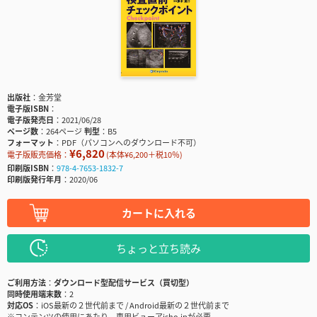
出版社
金芳堂
電子版ISBN
電子版発売日
2021/06/28
ページ数
264ページ
判型
B5
フォーマット
PDF（パソコンへのダウンロード不可）
¥6,820
電子版販売価格：
(本体¥6,200＋税10％)
印刷版ISBN
978-4-7653-1832-7
印刷版発行年月
2020/06
カートに入れる
ちょっと立ち読み
ご利用方法
ダウンロード型配信サービス（買切型）
同時使用端末数
2
対応OS
iOS最新の２世代前まで / Android最新の２世代前まで
※コンテンツの使用にあたり、専用ビューアisho.jpが必要