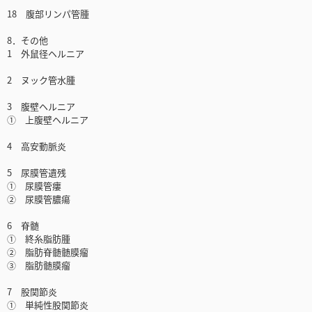
18 腹部リンパ管腫
8．その他
1 外鼠径ヘルニア
2 ヌック管水腫
3 腹壁ヘルニア
① 上腹壁ヘルニア
4 高安動脈炎
5 尿膜管遺残
① 尿膜管瘻
② 尿膜管膿瘍
6 脊髄
① 終糸脂肪腫
② 脂肪脊髄髄膜瘤
③ 脂肪髄膜瘤
7 股関節炎
① 単純性股関節炎