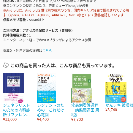
対応OS
iOS最新の２世代前まで / Android最新の２世代前まで
※コンテンツの使用にあたり、専用ビューアisho.jpが必要
※Androidは、Android２世代前の端末のうち、国内キャリア経由で販売されている端
末（Xperia、GALAXY、AQUOS、ARROWS、Nexusなど）にて動作確認しています
必要メモリ容量
58 MB以上
ご利用方法
アクセス型配信サービス（買切型）
同時使用端末数
1
※インターネット経由でのWEBブラウザによるアクセス参照
※導入・利用方法の詳細は
こちら
この商品を買った人は、こんな商品も買っています。
ジェネラリスト
レジデントのた
疾患別看護過程
かんテキ 循環
のための内科診
めの これだけ
＋病態関連図 第
¥3,740
断リファレン...
心電図
5版
¥11,000
¥4,400
¥7,700