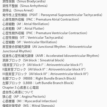
洞性徐脈（Sinus Bradycardia）
洞性不整脈（Sinus Arrhythmia）
洞停止（Sinus Arrest）
発作性上室性頻拍（PSVT：Paroxysmal Supraventricular Tachycardia）
心房性期外収縮（PAC：Premature Atrial Contraction）
心房細動（Af：Atrial fibrillation）
心房粗動（AF：Atrial Flutter）
心室性期外収縮（PVC：Premature Ventricular Contraction）
心室性頻拍（VT：Ventricular Tachycardia）
心室細動（Vf：Ventricular fibrillation）
房室接合部補充調律（AV Junctional Rhythm：Atrioventricular
Junctional Rhythm）
促進性心室性補充調律（AIVR：Accelerated Idioventricular Rhythm）
洞房ブロック（SA block：Sinoatrial block）
I度房室ブロック（AV block I°：Atrioventricular block I°）
II度房室ブロック（AV block II°：Atrioventricular block II°）
III度房室ブロック（AV block III°：Atrioventricular block III°）
右脚ブロック（RBBB：Right Bundle Branch Block）
左脚ブロック（LBBB：Left Bundle Branch Block）
Chapter 3 心疾患と心電図
虚血性心疾患について
狭心症（AP：Angina Pectoris）
心筋梗塞（MI：Myocardial Infarction）
僧帽弁狭窄症（MS：Mitral Stenosis）