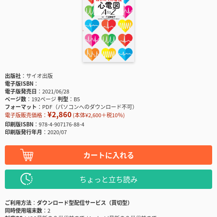
出版社
サイオ出版
電子版ISBN
電子版発売日
2021/06/28
ページ数
192ページ
判型
B5
フォーマット
PDF（パソコンへのダウンロード不可）
¥2,860
電子版販売価格：
(本体¥2,600＋税10％)
印刷版ISBN
978-4-907176-88-4
印刷版発行年月
2020/07
カートに入れる
ちょっと立ち読み
ご利用方法
ダウンロード型配信サービス（買切型）
同時使用端末数
2