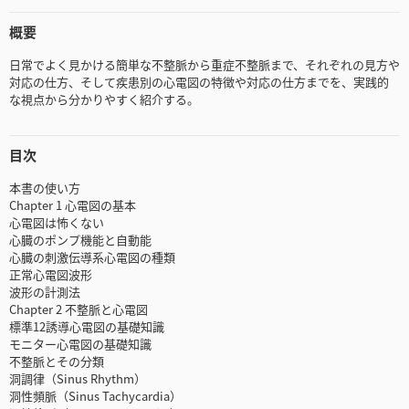
概要
日常でよく見かける簡単な不整脈から重症不整脈まで、それぞれの見方や
対応の仕方、そして疾患別の心電図の特徴や対応の仕方までを、実践的
な視点から分かりやすく紹介する。
目次
本書の使い方
Chapter 1 心電図の基本
心電図は怖くない
心臓のポンプ機能と自動能
心臓の刺激伝導系心電図の種類
正常心電図波形
波形の計測法
Chapter 2 不整脈と心電図
標準12誘導心電図の基礎知識
モニター心電図の基礎知識
不整脈とその分類
洞調律（Sinus Rhythm）
洞性頻脈（Sinus Tachycardia）