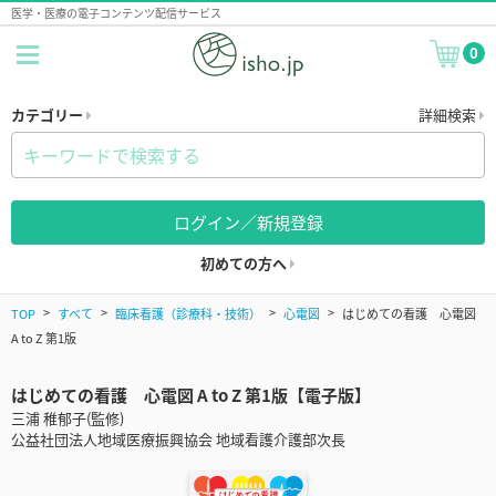
医学・医療の電子コンテンツ配信サービス
0
カテゴリー
詳細検索
ログイン／新規登録
初めての方へ
TOP
すべて
臨床看護（診療科・技術）
心電図
はじめての看護 心電図
A to Z 第1版
はじめての看護 心電図 A to Z 第1版【電子版】
三浦 稚郁子(監修)
公益社団法人地域医療振興協会 地域看護介護部次長