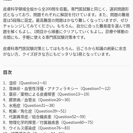
皮膚科学領域全般から全200問を収載。専門医試験と同じく、選択問題形
式となっており、問題それぞれに解説を付けています。また、問題の難易
度は5段階に設定。最高難度の問題はかなり難しくなっていますが、ぜひ
チャレンジしてみてください。もちろん、自分に合った難易度を選んで問
題を解くもよし、1問目から順番にクリアしていくもよし。診療や移動の
合間にも、手軽に使える専門医試験対策本です。
皮膚科専門医試験対策としてはもちろん、日ごろから知識の刷新に余念
がない方、クイズ好きな方にもピッタリな1冊となっています。
目次
1．湿疹〔Question1～6〕
2．蕁麻疹・血管性浮腫・アナフィラキシー〔Question7～12〕
3．薬疹／薬物による皮膚障害〔Question13～19〕
4．膠原病／血管炎〔Question20～30〕
5．水疱症〔Question31～38〕
6．乾癬／角化症〔Question39～51〕
7．代謝異常症／結合織疾患〔Question52～59〕
8．物理化学的障害／付属器疾患〔Question60～75〕
9．ウイルス感染症〔Question76～83〕