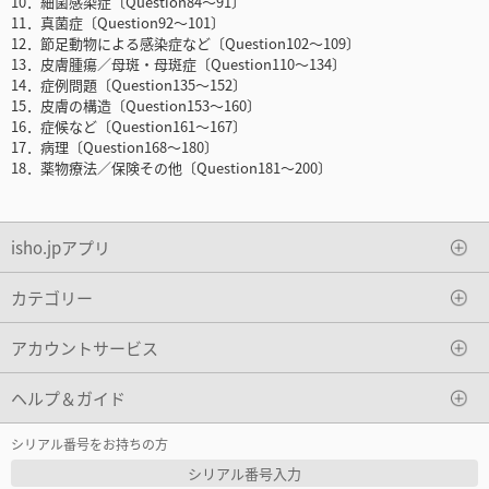
10．細菌感染症〔Question84～91〕
11．真菌症〔Question92～101〕
12．節足動物による感染症など〔Question102～109〕
13．皮膚腫瘍／母斑・母斑症〔Question110～134〕
14．症例問題〔Question135～152〕
15．皮膚の構造〔Question153～160〕
16．症候など〔Question161～167〕
17．病理〔Question168～180〕
18．薬物療法／保険その他〔Question181～200〕
isho.jpアプリ
カテゴリー
アカウントサービス
ヘルプ＆ガイド
シリアル番号をお持ちの方
シリアル番号入力