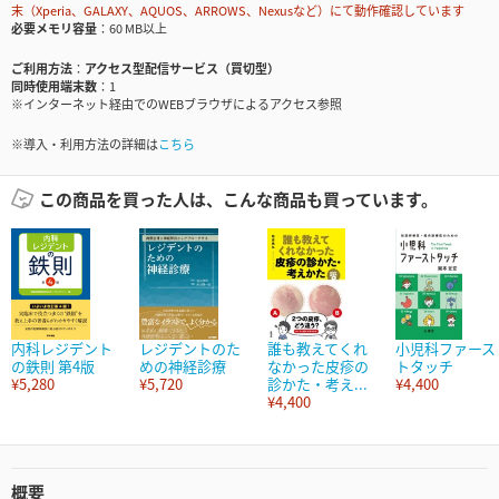
末（Xperia、GALAXY、AQUOS、ARROWS、Nexusなど）にて動作確認しています
必要メモリ容量
60 MB以上
ご利用方法
アクセス型配信サービス（買切型）
同時使用端末数
1
※インターネット経由でのWEBブラウザによるアクセス参照
※導入・利用方法の詳細は
こちら
この商品を買った人は、こんな商品も買っています。
内科レジデント
レジデントのた
誰も教えてくれ
小児科ファース
の鉄則 第4版
めの神経診療
なかった皮疹の
トタッチ
¥5,280
¥5,720
診かた・考え...
¥4,400
¥4,400
概要