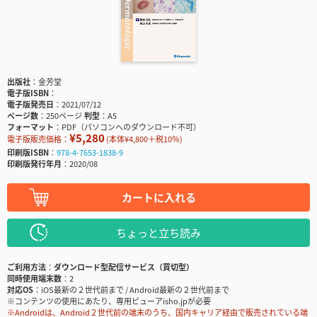
出版社
金芳堂
電子版ISBN
電子版発売日
2021/07/12
ページ数
250ページ
判型
A5
フォーマット
PDF（パソコンへのダウンロード不可）
¥5,280
電子版販売価格：
(本体¥4,800＋税10％)
印刷版ISBN
978-4-7653-1838-9
印刷版発行年月
2020/08
カートに入れる
ちょっと立ち読み
ご利用方法
ダウンロード型配信サービス（買切型）
同時使用端末数
2
対応OS
iOS最新の２世代前まで / Android最新の２世代前まで
※コンテンツの使用にあたり、専用ビューアisho.jpが必要
※Androidは、Android２世代前の端末のうち、国内キャリア経由で販売されている端