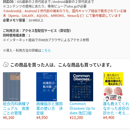
対応OS
iOS最新の２世代前まで / Android最新の２世代前まで
※コンテンツの使用にあたり、専用ビューアisho.jpが必要
※Androidは、Android２世代前の端末のうち、国内キャリア経由で販売されている端
末（Xperia、GALAXY、AQUOS、ARROWS、Nexusなど）にて動作確認しています
必要メモリ容量
16 MB以上
ご利用方法
アクセス型配信サービス（買切型）
同時使用端末数
1
※インターネット経由でのWEBブラウザによるアクセス参照
※導入・利用方法の詳細は
こちら
この商品を買った人は、こんな商品も買っています。
総合内科病棟マ
病棟指示と頻用
Common
誰も教えてくれ
ニュアル 疾患
薬の使い方 決
Diseases Up to
なかった皮疹の
ごとの管理
定版
date 改訂2版
診かた・考え...
¥6,160
¥4,950
¥13,200
¥4,400