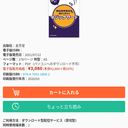
出版社
金芳堂
電子版ISBN
電子版発売日
2021/07/12
ページ数
176ページ
判型
A5
フォーマット
PDF（パソコンへのダウンロード不可）
¥3,080
電子版販売価格：
(本体¥2,800＋税10％)
印刷版ISBN
978-4-7653-1808-2
印刷版発行年月
2020/03
カートに入れる
ちょっと立ち読み
ご利用方法
ダウンロード型配信サービス（買切型）
同時使用端末数
2