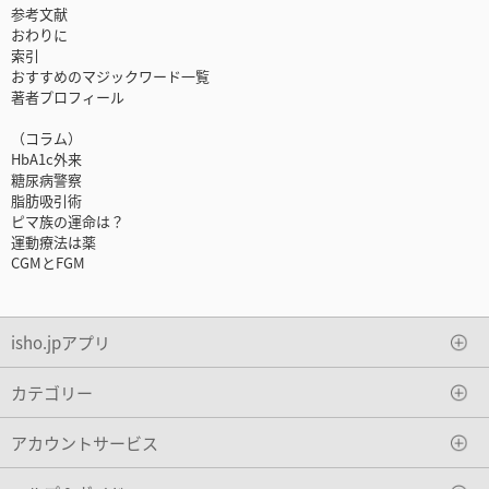
参考文献
おわりに
索引
おすすめのマジックワード一覧
著者プロフィール
（コラム）
HbA1c外来
糖尿病警察
脂肪吸引術
ピマ族の運命は？
運動療法は薬
CGMとFGM
isho.jpアプリ
カテゴリー
アカウントサービス