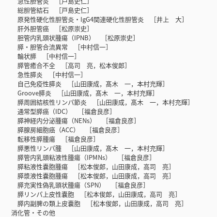
急性胆管炎 ［戸島史仁］
総胆管結石 ［戸島史仁］
原発性硬化性胆管炎・IgG4関連硬化性胆管炎 ［井上 大］
肝外胆管癌 ［松原崇史］
胆管内乳頭状腫瘍（IPNB） ［松原崇史］
膵・胆管合流異常 ［中村信一］
輪状膵 ［中村信一］
膵管癒合不全 ［高司 亮，松本俊郎］
急性膵炎 ［中村信一］
自己免疫性膵炎 ［山田康成，髙木 一，本村充輝］
Groove膵炎 ［山田康成，髙木 一，本村充輝］
膵周囲結核性リンパ節炎 ［山田康成，髙木 一，本村充輝］
通常型膵癌（IDC） ［福倉良彦］
膵神経内分泌腫瘍（NENs） ［福倉良彦］
膵腺房細胞癌（ACC） ［福倉良彦］
転移性膵腫瘍 ［福倉良彦］
膵悪性リンパ腫 ［山田康成，髙木 一，本村充輝］
膵管内乳頭粘液性腫瘍（IPMNs） ［福倉良彦］
膵粘液性嚢胞腫瘍 ［松本俊郎，山田康成，高司 亮］
膵漿液性嚢胞腫瘍 ［松本俊郎，山田康成，高司 亮］
膵充実性偽乳頭状腫瘍（SPN） ［福倉良彦］
膵リンパ上皮性嚢胞 ［松本俊郎，山田康成，高司 亮］
膵内副脾の類上皮嚢胞 ［松本俊郎，山田康成，高司 亮］
消化管・その他