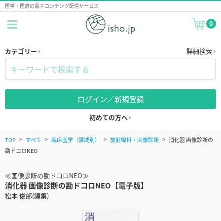
医学・医療の電子コンテンツ配信サービス
0
カテゴリー
詳細検索
ログイン／新規登録
初めての方へ
TOP
すべて
臨床医学（領域別）
放射線科・画像診断
消化器 画像診断の
勘ドコロNEO
≪画像診断の勘ドコロNEO≫
消化器 画像診断の勘ドコロNEO【電子版】
松本 俊郎(編集)