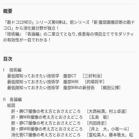
概要
「勘ドコロNEO」シリーズ第6弾は，前シリーズ「新 腹部画像診断の勘ド
コロ」から消化器分野が独立！
『技術編』『各論編』の二章立てとなり, 疾患毎の項目立てでモダリティ
の有効性が一目でわかる！
目次
I 技術編
最低限知っておきたい技術学 腹部CT ［三好利治］
最低限知っておきたい技術学 腹部MRI ［的場将平］
最低限知っておきたい技術学 腹部MRIの新技術 ［梶田公博］
II 各論編
総説
肝・脾CT撮像の考え方とおさえどころ ［大西裕満，村上卓道］
肝・脾MRI撮像の考え方とおさえどころ ［五島 聡］
胆・膵CT撮像の考え方とおさえどころ ［内田政史］
胆・膵MRI撮像の考え方とおさえどころ ［井上 大，小坂一斗］
消化管CT撮像の考え方とおさえどころ ［富松英人，藤本敬太，松