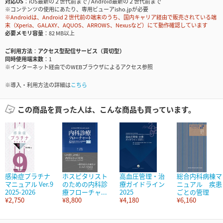
対応OS
iOS最新の２世代前まで / Android最新の２世代前まで
※コンテンツの使用にあたり、専用ビューアisho.jpが必要
※Androidは、Android２世代前の端末のうち、国内キャリア経由で販売されている端
末（Xperia、GALAXY、AQUOS、ARROWS、Nexusなど）にて動作確認しています
必要メモリ容量
82 MB以上
ご利用方法
アクセス型配信サービス（買切型）
同時使用端末数
1
※インターネット経由でのWEBブラウザによるアクセス参照
※導入・利用方法の詳細は
こちら
この商品を買った人は、こんな商品も買っています。
感染症プラチナ
ホスピタリスト
高血圧管理・治
総合内科病棟マ
マニュアル Ver.9
のための内科診
療ガイドライン
ニュアル 疾患
2025-2026
療フローチャ...
2025
ごとの管理
¥2,750
¥8,800
¥4,180
¥6,160