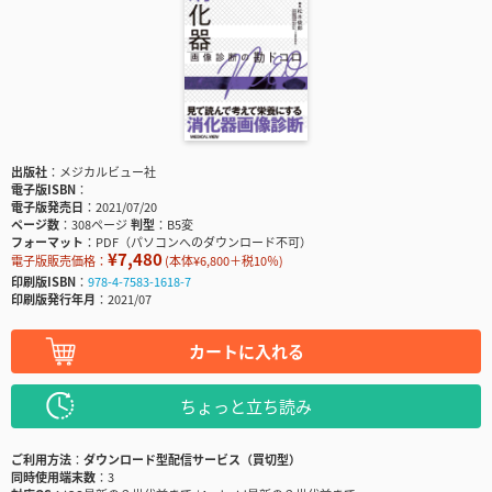
出版社
メジカルビュー社
電子版ISBN
電子版発売日
2021/07/20
ページ数
308ページ
判型
B5変
フォーマット
PDF（パソコンへのダウンロード不可）
¥7,480
電子版販売価格：
(本体¥6,800＋税10％)
印刷版ISBN
978-4-7583-1618-7
印刷版発行年月
2021/07
カートに入れる
ちょっと立ち読み
ご利用方法
ダウンロード型配信サービス（買切型）
同時使用端末数
3