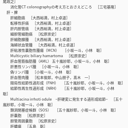
尾政之］
消化管CT colonographyの考え方とおさえどころ ［三宅基隆］
肝・脾
肝細胞癌 ［大西裕満，村上卓道］
転移性肝癌 ［大西裕満，村上卓道］
肝内胆管癌 ［大西裕満，村上卓道］
細胆管細胞癌 ［松原崇史］
肝細胞腺腫 ［大西裕満，村上卓道］
海綿状血管腫 ［大西裕満，村上卓道］
肝粘液性嚢胞性腫瘍（MCN） ［小坂一斗，小林 聡］
Multicystic biliary hamartoma ［松原崇史］
肝血管筋脂肪腫（AML） 五十嵐紗耶，小坂一斗，小林 聡］
肝悪性リンパ腫 ［小坂一斗，小林 聡］
偽リンパ腫 ［小坂一斗，小林 聡］
肝血管肉腫 ［松本俊郎，中山朋子，髙木 一］
限局性結節性過形成（FNH） ［五十嵐紗耶，小坂一斗，小林 聡］
結節性再生性過形成（NRH） ［五十嵐紗耶，小坂一斗，小林
聡］
Multiacina irrhoti odule −肝硬変に発生する過形成結節− ［五十
嵐紗耶，小坂一斗，小林 聡］
類洞閉塞症候群（SOS） ［五十嵐紗耶，小坂一斗，小林 聡］
肝嚢胞 ［松原崇史］
胆管周囲嚢胞 ［松原崇史］
肝膿瘍 ［五島 聡］