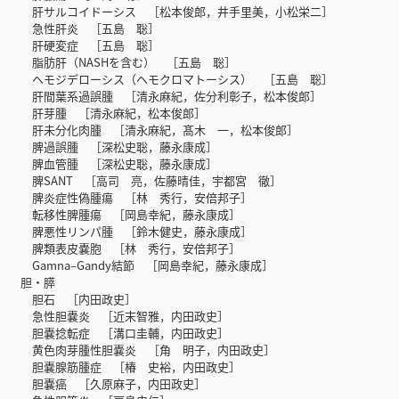
肝サルコイドーシス ［松本俊郎，井手里美，小松栄二］
急性肝炎 ［五島 聡］
肝硬変症 ［五島 聡］
脂肪肝（NASHを含む） ［五島 聡］
ヘモジデローシス（ヘモクロマトーシス） ［五島 聡］
肝間葉系過誤腫 ［清永麻紀，佐分利彰子，松本俊郎］
肝芽腫 ［清永麻紀，松本俊郎］
肝未分化肉腫 ［清永麻紀，髙木 一，松本俊郎］
脾過誤腫 ［深松史聡，藤永康成］
脾血管腫 ［深松史聡，藤永康成］
脾SANT ［高司 亮，佐藤晴佳，宇都宮 徹］
脾炎症性偽腫瘍 ［林 秀行，安倍邦子］
転移性脾腫瘍 ［岡島幸紀，藤永康成］
脾悪性リンパ腫 ［鈴木健史，藤永康成］
脾類表皮嚢胞 ［林 秀行，安倍邦子］
Gamna‒Gandy結節 ［岡島幸紀，藤永康成］
胆・膵
胆石 ［内田政史］
急性胆嚢炎 ［近末智雅，内田政史］
胆嚢捻転症 ［溝口圭輔，内田政史］
黄色肉芽腫性胆嚢炎 ［⻆ 明子，内田政史］
胆嚢腺筋腫症 ［椿 史裕，内田政史］
胆嚢癌 ［久原麻子，内田政史］