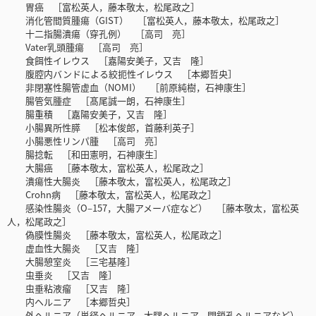
胃癌 ［富松英人，藤本敬太，松尾政之］
消化管間質腫瘍（GIST） ［富松英人，藤本敬太，松尾政之］
十二指腸潰瘍（穿孔例） ［高司 亮］
Vater乳頭腫瘍 ［高司 亮］
食餌性イレウス ［嘉陽安美子，又吉 隆］
腹腔内バンドによる絞扼性イレウス ［本郷哲央］
非閉塞性腸管虚血（NOMI） ［前原純樹，石神康生］
腸管気腫症 ［髙尾誠一朗，石神康生］
腸重積 ［嘉陽安美子，又吉 隆］
小腸異所性膵 ［松本俊郎，首藤利英子］
小腸悪性リンパ腫 ［高司 亮］
腸捻転 ［和田憲明，石神康生］
大腸癌 ［藤本敬太，富松英人，松尾政之］
潰瘍性大腸炎 ［藤本敬太，富松英人，松尾政之］
Crohn病 ［藤本敬太，富松英人，松尾政之］
感染性腸炎（O‒157，大腸アメーバ症など） ［藤本敬太，富松英
人，松尾政之］
偽膜性腸炎 ［藤本敬太，富松英人，松尾政之］
虚血性大腸炎 ［又吉 隆］
大腸憩室炎 ［三宅基隆］
虫垂炎 ［又吉 隆］
虫垂粘液瘤 ［又吉 隆］
内ヘルニア ［本郷哲央］
外ヘルニア（鼡径ヘルニア，大腿ヘルニア，閉鎖孔ヘルニアなど）