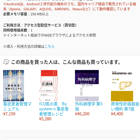
※Androidは、Android２世代前の端末のうち、国内キャリア経由で販売されている端
末（Xperia、GALAXY、AQUOS、ARROWS、Nexusなど）にて動作確認しています
必要メモリ容量
256 MB以上
ご利用方法
アクセス型配信サービス（買切型）
同時使用端末数
1
※インターネット経由でのWEBブラウザによるアクセス参照
※導入・利用方法の詳細は
こちら
この商品を買った人は、こんな商品も買っています。
重症患者管理マ
ICU医の素 By
外科病理学 第5
原発性肝癌取扱
ニュアル
system×重症患
版
い規約 第7版
¥7,150
者管理レシピ
¥46,200
¥4,400
¥5,280