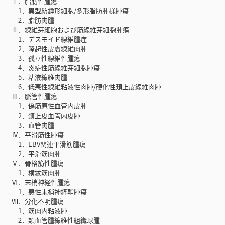
Ⅰ．脂肪性腫瘍
1．異型紡錘形細胞/多形脂肪腫様腫瘍
2．脂肪肉腫
Ⅱ．線維芽細胞および筋線維芽細胞腫瘍
1．デスモイド線維腫症
2．隆起性皮膚線維肉腫
3．孤立性線維性腫瘍
4．炎症性筋線維芽細胞腫瘍
5．粘液線維肉腫
6．低悪性線維粘液性肉腫/硬化性類上皮線維肉腫
Ⅲ．脈管性腫瘍
1．偽筋原性血管内皮腫
2．類上皮血管内皮腫
3．血管肉腫
Ⅳ．平滑筋性腫瘍
1．EBV関連平滑筋腫瘍
2．平滑筋肉腫
Ⅴ．骨格筋性腫瘍
1．横紋筋肉腫
Ⅵ．末梢神経性腫瘍
1．悪性末梢神経鞘腫瘍
Ⅶ．分化不明腫瘍
1．筋肉内粘液腫
2．類血管腫線維性組織球腫