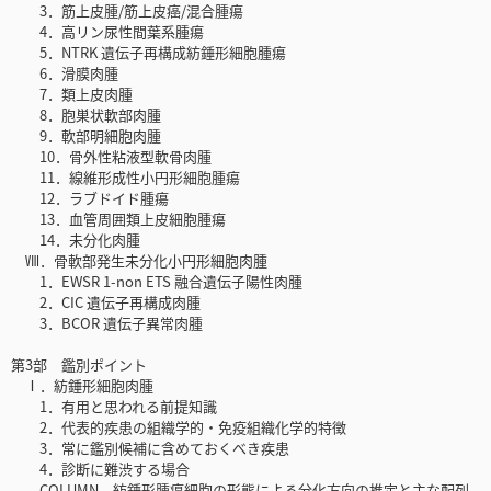
3．筋上皮腫/筋上皮癌/混合腫瘍
4．高リン尿性間葉系腫瘍
5．NTRK 遺伝子再構成紡錘形細胞腫瘍
6．滑膜肉腫
7．類上皮肉腫
8．胞巣状軟部肉腫
9．軟部明細胞肉腫
10．骨外性粘液型軟骨肉腫
11．線維形成性小円形細胞腫瘍
12．ラブドイド腫瘍
13．血管周囲類上皮細胞腫瘍
14．未分化肉腫
Ⅷ．骨軟部発生未分化小円形細胞肉腫
1．EWSR 1-non ETS 融合遺伝子陽性肉腫
2．CIC 遺伝子再構成肉腫
3．BCOR 遺伝子異常肉腫
第3部 鑑別ポイント
Ⅰ．紡錘形細胞肉腫
1．有用と思われる前提知識
2．代表的疾患の組織学的・免疫組織化学的特徴
3．常に鑑別候補に含めておくべき疾患
4．診断に難渋する場合
COLUMN 紡錘形腫瘍細胞の形態による分化方向の推定と主な配列