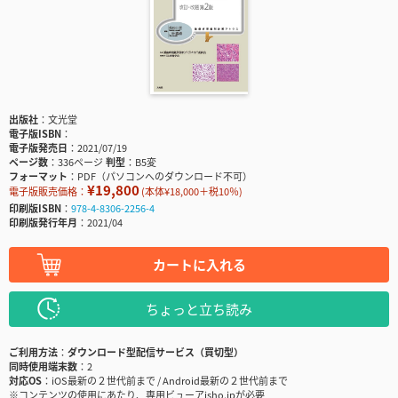
出版社
文光堂
電子版ISBN
電子版発売日
2021/07/19
ページ数
336ページ
判型
B5変
フォーマット
PDF（パソコンへのダウンロード不可）
¥19,800
電子版販売価格：
(本体¥18,000＋税10％)
印刷版ISBN
978-4-8306-2256-4
印刷版発行年月
2021/04
カートに入れる
ちょっと立ち読み
ご利用方法
ダウンロード型配信サービス（買切型）
同時使用端末数
2
対応OS
iOS最新の２世代前まで / Android最新の２世代前まで
※コンテンツの使用にあたり、専用ビューアisho.jpが必要