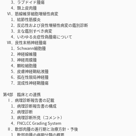
3．ラブドイド腫瘍
4．類上皮肉腫
Ⅵ．筋線維芽細胞増殖性病変
1．結節性筋膜炎
2．反応性および良性増殖性病変の鑑別診断
3．主な鑑別すべき病変
4．いわゆる炎症性偽腫瘍について
Ⅶ．良性末梢神経腫瘍
1．Schwann細胞腫
2．神経線維腫
3．神経周膜腫
4．顆粒細胞腫
5．皮膚神経鞘粘液腫
6．孤在性限局神経腫
7．混成性神経鞘腫瘍
第4部 臨床との連携
Ⅰ．病理診断報告書の記載
1．病理診断報告書の構成
2．病理診断
3．病理診断所見（コメント）
4．FNCLCC Grading System
Ⅱ．軟部肉腫の進行期と治療方針・予後
1．軟部肉腫の病期分類の概要