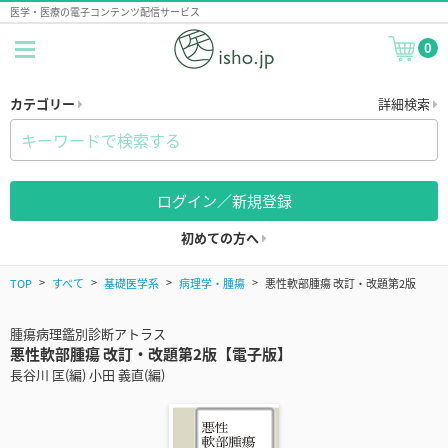
医学・医療の電子コンテンツ配信サービス
0
カテゴリー
詳細検索
ログイン／新規登録
初めての方へ
TOP
すべて
基礎医学系
病理学・腫瘍
悪性軟部腫瘍 改訂・改題第2版
腫瘍病理鑑別診断アトラス
悪性軟部腫瘍 改訂・改題第2版【電子版】
長谷川 匡(編) 小田 義直(編)