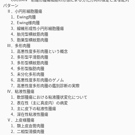
パターン
Ⅱ．小円形細胞腫瘍
1．Ewing肉腫
2．Ewing様肉腫
3．線維形成性小円形細胞腫瘍
4．胎児型横紋筋肉腫
5．胞巣型横紋筋肉腫
Ⅲ．多形肉腫
1．高悪性度多形肉腫という概念
2．多形型平滑筋肉腫
3．多形型横紋筋肉腫
4．多形型脂肪肉腫
5．未分化多形肉腫
6．高悪性度多形肉腫のゲノム
7．高悪性度多形肉腫の鑑別診断の実際
Ⅳ．粘液性腫瘍
1．軟部腫瘍における粘液腫状変化について
2．表在性（主に真皮内）の病変
3．主に皮下の粘液性腫瘍
4．深在性粘液性腫瘍
Ⅴ．上皮様腫瘍
1．類上皮血管肉腫
2．二相型滑膜肉腫