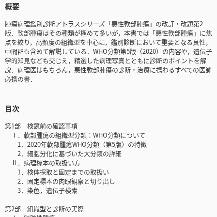
概要
腫瘍病理鑑別診断アトラスシリーズ「悪性軟部腫瘍」の改訂・改題第2
版．軟部腫瘍はその種類が極めて多いが，本書では「悪性軟部腫瘍」に焦
点を絞り，高頻度の組織型を中心に，鑑別診断において重要となる良性，
中間群も含めて解説している．WHO分類第5版（2020）の内容や，遺伝子
学的知見なども交じえ，精選した病理写真とともに診断のポイントを解
説．病理医はもちろん，悪性軟部腫瘍の診断・治療に携わるすべての医師
必携の書．
目次
第1部 検鏡前の確認事項
Ⅰ．軟部腫瘍の組織型分類：WHO分類について
1．2020年軟部腫瘍WHO分類（第5版）の特徴
2．細胞分化に基づいた大分類の詳細
Ⅱ．病理標本の取扱い方
1．検体採取と固定までの取扱い
2．固定標本の肉眼観察と切り出し
3．染色，遺伝子検索
第2部 組織型と診断の実際