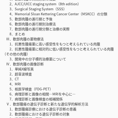
2．AJCC/UICC staging system（8th edition）
3．Surgical Staging System（SSS）
4．Memorial Sloan Kettering Cancer Center（MSKCC）の分類
5．軟部肉腫の進行期と予後
6．軟部肉腫の進行期別治療法
7．軟部肉腫の進行期分類と治療の実際
8．まとめ
Ⅲ．軟部肉腫の薬物療法
1．抗悪性腫瘍薬に高い感受性をもつと考えられている肉腫
2．抗悪性腫瘍薬に相対的に低い感受性をもつと考えられている肉腫
（その他の肉腫）
3．開発中の分子標的治療薬について
Ⅳ．軟部肉腫の画像診断
1．単純X線写真
2．超音波検査
3．CT
4．MRI
5．核医学検査（FDG-PET）
6．病理診断と画像の相関―MRIを中心に―
7．病理診断と画像検査の相補関係
Ⅴ．軟部腫瘍の遺伝子診断と新たな遺伝学的解析方法
1．軟部腫瘍診療における遺伝子診断の意義
2．軟部腫瘍における遺伝子診断の対象