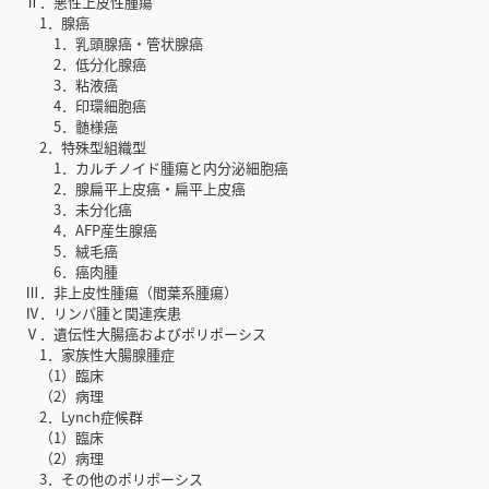
Ⅱ．悪性上皮性腫瘍
1．腺癌
1．乳頭腺癌・管状腺癌
2．低分化腺癌
3．粘液癌
4．印環細胞癌
5．髄様癌
2．特殊型組織型
1．カルチノイド腫瘍と内分泌細胞癌
2．腺扁平上皮癌・扁平上皮癌
3．未分化癌
4．AFP産生腺癌
5．絨毛癌
6．癌肉腫
Ⅲ．非上皮性腫瘍（間葉系腫瘍）
Ⅳ．リンパ腫と関連疾患
Ⅴ．遺伝性大腸癌およびポリポーシス
1．家族性大腸腺腫症
（1）臨床
（2）病理
2．Lynch症候群
（1）臨床
（2）病理
3．その他のポリポーシス