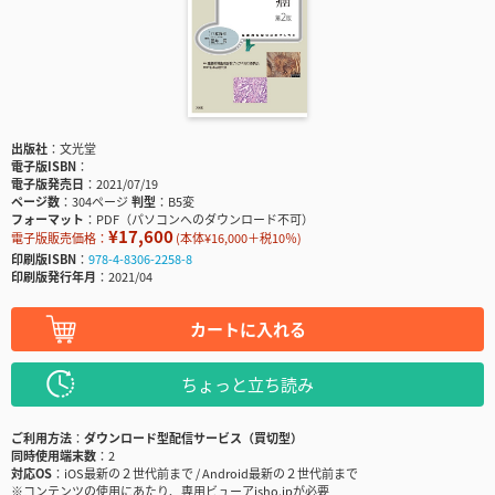
出版社
文光堂
電子版ISBN
電子版発売日
2021/07/19
ページ数
304ページ
判型
B5変
フォーマット
PDF（パソコンへのダウンロード不可）
¥17,600
電子版販売価格：
(本体¥16,000＋税10％)
印刷版ISBN
978-4-8306-2258-8
印刷版発行年月
2021/04
カートに入れる
ちょっと立ち読み
ご利用方法
ダウンロード型配信サービス（買切型）
同時使用端末数
2
対応OS
iOS最新の２世代前まで / Android最新の２世代前まで
※コンテンツの使用にあたり、専用ビューアisho.jpが必要