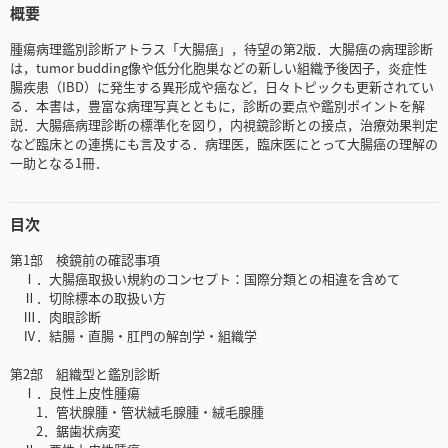
概要
腫瘍病理鑑別診断アトラス「大腸癌」，待望の第2版．大腸癌の病理診断
は，tumor budding像や低分化胞巣などの新しい組織予後因子，炎症性
腸疾患（IBD）に発生する異形成や癌など，日々トピックも更新されてい
る．本書は，豊富な病理写真とともに，診断の要点や鑑別ポイントを解
説．大腸癌病理診断の標準化を図り，内視鏡診断との接点，治療効果判定
など臨床との連携にも言及する．病理医，臨床医にとって大腸癌の理解の
一助となる1冊．
目次
第1部 検鏡前の確認事項
Ⅰ．大腸癌取扱い規約のコンセプト：国際分類との相違を含めて
Ⅱ．切除標本の取扱い方
Ⅲ．肉眼診断
Ⅳ．結腸・直腸・肛門の解剖学・組織学
第2部 組織型と鑑別診断
Ⅰ．良性上皮性腫瘍
1．管状腺腫・管状絨毛腺腫・絨毛腺腫
2．鋸歯状病変