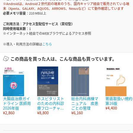
※Androidは、Android２世代前の端末のうち、国内キャリア経由で販売されている端
末（Xperia、GALAXY、AQUOS、ARROWS、Nexusなど）にて動作確認しています
必要メモリ容量
210 MB以上
ご利用方法
アクセス型配信サービス（買切型）
同時使用端末数
1
※インターネット経由でのWEBブラウザによるアクセス参照
※導入・利用方法の詳細は
こちら
この商品を買った人は、こんな商品も買っています。
大腸癌治療ガイ
ホスピタリスト
総合内科病棟マ
胃癌取扱い規約
ドライン 医師用
のための内科診
ニュアル 疾患
第16版
2026年版
療フローチャ...
ごとの管理
¥4,400
¥2,860
¥8,800
¥6,160