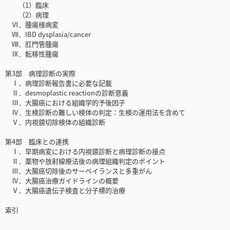
（1）臨床
（2）病理
Ⅵ．腫瘍様病変
Ⅶ．IBD dysplasia/cancer
Ⅷ．肛門管腫瘍
Ⅸ．転移性腫瘍
第3部 病理診断の実際
Ⅰ．病理診断報告書に必要な記載
Ⅱ．desmoplastic reactionの診断意義
Ⅲ．大腸癌における組織学的予後因子
Ⅳ．生検診断の難しい検体の判定：生検の運用法を含めて
Ⅴ．内視鏡切除検体の組織診断
第4部 臨床との連携
Ⅰ．早期病変における内視鏡診断と病理診断の接点
Ⅱ．薬物や放射線療法後の病理組織判定のポイント
Ⅲ．大腸癌切除後のサーベイランスと多重がん
Ⅳ．大腸癌治療ガイドラインの概要
Ⅴ．大腸癌遺伝子検査と分子標的治療
索引