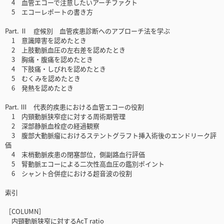
4 血管エコーで注意したいアーチファクト
5 エコーレポートの書き方
Part. Ⅱ 症候別 血管疾患診断へのアプローチ法を学ぶ
1 意識障害を認めたとき
2 上肢動脈血圧の左右差を認めたとき
3 胸痛・腹痛を認めたとき
4 下肢痛・しびれを認めたとき
5 むくみを認めたとき
6 発熱を認めたとき
Part. Ⅲ 代表的疾患における血管エコーの役割
1 内頸動脈狭窄症に対する周術期管理
2 深部静脈血栓症の経過観察
3 腹部大動脈瘤におけるステントグラフト挿入術後のエンドリーク評
価
4 末梢動脈疾患の閉塞部位，側副路血行評価
5 腎動脈エコーによる二次性高血圧の鑑別ポイント
6 シャント合併症における超音波の役割
索引
［COLUMN］
内頸動脈狭窄に対するAcT ratio