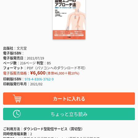
出版社
文光堂
電子版ISBN
電子版発売日
2021/07/19
ページ数
216ページ
判型
B5
フォーマット
PDF（パソコンへのダウンロード不可）
¥6,600
電子版販売価格：
(本体¥6,000＋税10％)
印刷版ISBN
978-4-8306-3762-9
印刷版発行年月
2021/02
カートに入れる
ちょっと立ち読み
ご利用方法
ダウンロード型配信サービス（買切型）
同時使用端末数
2