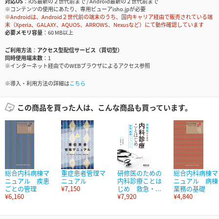
対応OS
iOS最新の２世代前まで / Android最新の２世代前まで
※コンテンツの使用にあたり、専用ビューアisho.jpが必要
※Androidは、Android２世代前の端末のうち、国内キャリア経由で販売されている端
末（Xperia、GALAXY、AQUOS、ARROWS、Nexusなど）にて動作確認しています
必要メモリ容量
60 MB以上
ご利用方法
アクセス型配信サービス（買切型）
同時使用端末数
1
※インターネット経由でのWEBブラウザによるアクセス参照
※導入・利用方法の詳細は
こちら
この商品を買った人は、こんな商品も買っています。
総合内科病棟マ
重症患者管理マ
研修医のための
総合内科病棟マ
ニュアル 疾患
ニュアル
内科診療ことは
ニュアル 病棟
ごとの管理
¥7,150
じめ 救急・...
業務の基礎
¥6,160
¥7,920
¥4,840