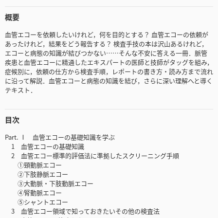
概要
血管エコーを依頼したいけれど，何を目的とする？ 血管エコーの依頼が
あったけれど，結果をどう報告する？ 検査手技の本は沢山あるけれど，
エコーと病態の知識が結びつかない……そんな不安に答える一冊．脈管
疾患と血管エコーに精通したエキスパートの医師と技師がタッグを組み，
症候別に，依頼の仕方から検査手順，レポートの書き方・読み方まで流れ
に沿って解説．血管エコーと病態の知識を結び，さらに深い理解へと導く
テキスト．
目次
Part. Ⅰ 血管エコーの基礎知識を学ぶ
1 血管エコーの基礎知識
2 血管エコー標準的評価法に準拠したスクリーニング手順
①頸動脈エコー
②下肢静脈エコー
③大動脈・下肢動脈エコー
④腎動脈エコー
⑤シャントエコー
3 血管エコー領域で知っておきたいその他の検査法