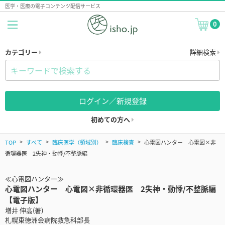
医学・医療の電子コンテンツ配信サービス
0
カテゴリー
詳細検索
ログイン／新規登録
初めての方へ
TOP
すべて
臨床医学（領域別）
臨床検査
心電図ハンター 心電図×非
循環器医 2失神・動悸/不整脈編
≪心電図ハンター≫
心電図ハンター 心電図×非循環器医 2失神・動悸/不整脈編
【電子版】
増井 伸高(著)
札幌東徳洲会病院救急科部長