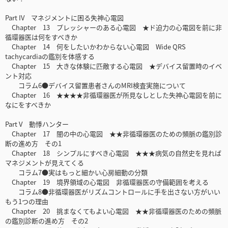
Part IV マネジメントに困る失神心電図
Chapter 13 プレッシャーのある心電図 ★ド迫力の心電図を前に非
循環器医は何をすべきか
Chapter 14 何をしたいかわからない心電図 Wide QRS
tachycardiaの鑑別を体感する
Chapter 15 大きな体験に匹敵する心電図 ★デバイス留置時のイベ
ント対応
コラム6●デバイス留置患者さんのMRI検査実施について
Chapter 16 ★★★★非循環器医が所見なしとした失神心電図を前に
なにをすべきか
Part V 動悸ハンター
Chapter 17 闇の中の心電図 ★★非循環器医のための頻脈の鑑別診
断の進め方 その1
Chapter 18 シンプルにすべき心電図 ★★★病気の自然史を見れば
マネジメントが見えてくる
コラム7●実はもっと細かい心房細動の分類
Chapter 19 境界領域の心電図 非循環器医の守備範囲を考える
コラム8●非循環器医がリズムコントロールに手を出さない方がいい
もう1つの理由
Chapter 20 挑まなくてもよい心電図 ★★非循環器医のための頻脈
の鑑別診断の進め方 その2