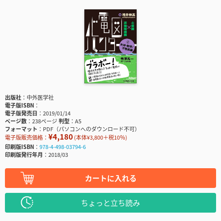
出版社
中外医学社
電子版ISBN
電子版発売日
2019/01/14
ページ数
238ページ
判型
A5
フォーマット
PDF（パソコンへのダウンロード不可）
¥4,180
電子版販売価格：
(本体¥3,800＋税10％)
印刷版ISBN
978-4-498-03794-6
印刷版発行年月
2018/03
カートに入れる
ちょっと立ち読み