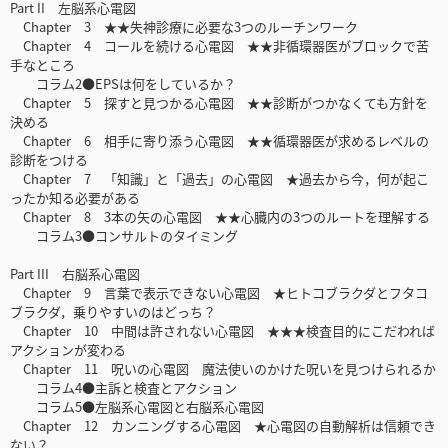
Part II 左脳系心電図
Chapter 3 ★★失神診療に必要な3つのルーチンワーク
Chapter 4 コールを続ける心電図 ★★非循環器医がブロックで苦
手なところ
コラム2●EPSは何をしているか？
Chapter 5 探すと見つかる心電図 ★★診断がつかなくても方針を
決める
Chapter 6 相手に寄り添う心電図 ★★循環器医が求めるレベルの
診断をつける
Chapter 7 「知識」と「過去」の心電図 ★過去から今，何が起こ
ったか知る必要がある
Chapter 8 3本の矢の心電図 ★★心臓内の3つのルートを理解する
コラム3●コンサルトのタイミング
Part III 右脳系心電図
Chapter 9 言葉で表示できない心電図 ★ヒトコブラクダとフタコ
ブラクダ，乗りやすいのはどっち？
Chapter 10 中間は許されない心電図 ★★★検査目的にこだわれば
アクションが変わる
Chapter 11 呪いの心電図 魔法使いのかけた呪いを見つけられるか
コラム4●主訴と検査とアクション
コラム5●左脳系心電図と右脳系心電図
Chapter 12 カンニングする心電図 ★心電図の自動解析は信頼でき
ない？