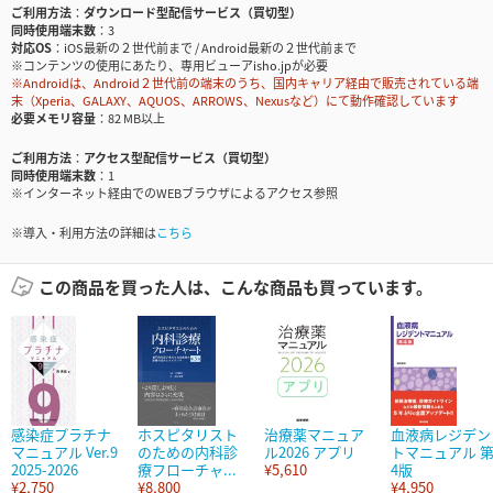
ご利用方法
ダウンロード型配信サービス（買切型）
同時使用端末数
3
対応OS
iOS最新の２世代前まで / Android最新の２世代前まで
※コンテンツの使用にあたり、専用ビューアisho.jpが必要
※Androidは、Android２世代前の端末のうち、国内キャリア経由で販売されている端
末（Xperia、GALAXY、AQUOS、ARROWS、Nexusなど）にて動作確認しています
必要メモリ容量
82 MB以上
ご利用方法
アクセス型配信サービス（買切型）
同時使用端末数
1
※インターネット経由でのWEBブラウザによるアクセス参照
※導入・利用方法の詳細は
こちら
この商品を買った人は、こんな商品も買っています。
感染症プラチナ
ホスピタリスト
治療薬マニュア
血液病レジデン
マニュアル Ver.9
のための内科診
ル2026 アプリ
トマニュアル 
2025-2026
療フローチャ...
¥5,610
4版
¥2,750
¥8,800
¥4,950