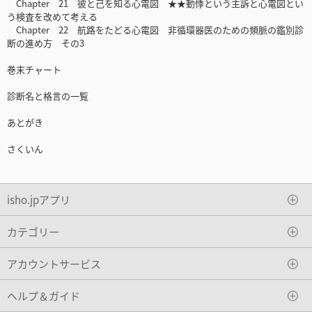
Chapter 21 彼と己を知る心電図 ★★動悸という主訴と心電図とい
う検査を改めて考える
Chapter 22 航路をたどる心電図 非循環器医のための頻脈の鑑別診
断の進め方 その3
巻末チャート
診断名と格言の一覧
あとがき
さくいん
isho.jpアプリ
カテゴリー
アカウントサービス
ヘルプ＆ガイド