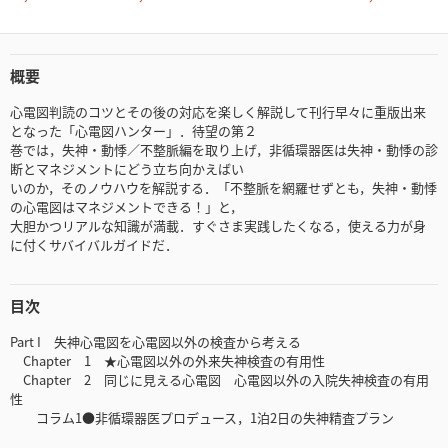
概要
心電図判読のコツとその後の対応を楽しく解説して刊行早々に重版出来
となった「心電図ハンター」．待望の第２
巻では，失神・動悸／不整脈編を取り上げ，非循環器医は失神・動悸の診
断とマネジメントにどう立ち向かえばい
いのか，そのノウハウを解説する．「不整脈を網羅せずとも，失神・動悸
の心電図はマネジメントできる！」と，
大胆かつリアルな知識が満載．すぐさま実践したくなる，使える力が身
に付くサバイバルガイドだ．
目次
Part I 失神心電図を心電図以外の検査から考える
Chapter 1 ★心電図以外の外来失神検査の有用性
Chapter 2 同じに見える心電図 心電図以外の入院失神検査の有用
性
コラム1●非循環器医プロデュース，1泊2日の失神精査プラン