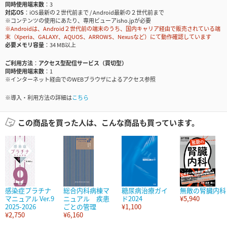
同時使用端末数
3
対応OS
iOS最新の２世代前まで / Android最新の２世代前まで
※コンテンツの使用にあたり、専用ビューアisho.jpが必要
※Androidは、Android２世代前の端末のうち、国内キャリア経由で販売されている端
末（Xperia、GALAXY、AQUOS、ARROWS、Nexusなど）にて動作確認しています
必要メモリ容量
34 MB以上
ご利用方法
アクセス型配信サービス（買切型）
同時使用端末数
1
※インターネット経由でのWEBブラウザによるアクセス参照
※導入・利用方法の詳細は
こちら
この商品を買った人は、こんな商品も買っています。
感染症プラチナ
総合内科病棟マ
糖尿病治療ガイ
無敵の腎臓内科
マニュアル Ver.9
ニュアル 疾患
ド2024
¥5,940
2025-2026
ごとの管理
¥1,100
¥2,750
¥6,160