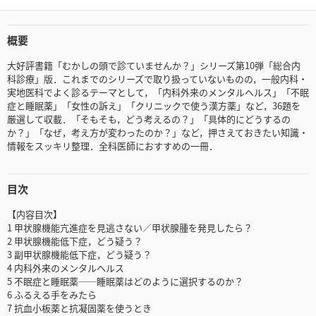
概要
大好評書籍「むかしの頭で診ていませんか？」シリーズ第10弾「総合内
科診療」版．これまでのシリーズで取り扱っていないものの，一般内科・
実地医科でよく診るテーマとして，「内科外来のメンタルヘルス」「不眠
症と睡眠薬」「女性の訴え」「クリニックで使う漢方薬」など，36題を
厳選して収載．「そもそも，どう考えるの？」「具体的にどうするの
か？」「なぜ，考え方が変わったのか？」など，押さえておきたい知識・
情報をスッキリ整理．全科医師におすすめの一冊．
目次
【内容目次】
1 甲状腺機能亢進症を見逃さない／甲状腺腫を発見したら？
2 甲状腺機能低下症，どう疑う？
3 副甲状腺機能低下症，どう疑う？
4 内科外来のメンタルヘルス
5 不眠症と睡眠薬──睡眠薬はどのように選択するのか？
6 ふるえる手をみたら
7 抗血小板薬と抗凝固薬を使うとき