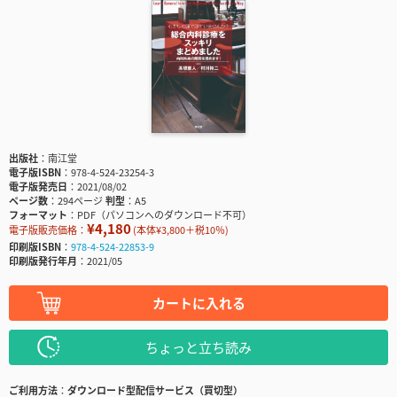
出版社
南江堂
電子版ISBN
978-4-524-23254-3
電子版発売日
2021/08/02
ページ数
294ページ
判型
A5
フォーマット
PDF（パソコンへのダウンロード不可）
¥4,180
電子版販売価格：
(本体¥3,800＋税10％)
印刷版ISBN
978-4-524-22853-9
印刷版発行年月
2021/05
カートに入れる
ちょっと立ち読み
ご利用方法
ダウンロード型配信サービス（買切型）