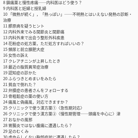
8 鎮痛薬と慢性疼痛──内科医はどう使う？
9 内科医と妊婦と授乳婦
10 「微熱が続く」，「熱っぽい」──不明熱とはいえない発熱の診断・
治療
11 膠原病を疑うヒント
12 内科外来でみる関節炎と関節痛
13 内科外来で出会う整形外科疾患
14 花粉症の処方薬，ただ処方すればいいの？
15 頻尿と前立腺肥大症
16 女性の訴え
17 クレアチニンが上昇したとき
18 最近の脂質異常症治療
19 認知症の診かた
20 ふらつきとめまいをみたら
21 貧血で倒れた？
22 弁膜症の患者さんをフォローする
23 骨粗鬆症の薬の使い方
24 痛風と偽痛風，対応できますか？
25 クリニックで使う漢方薬①〈急性期対応〉
26 クリニックで使う漢方薬②〈慢性期管理──頭痛を中心に〉津
27 おなかの風邪
28 胃腸炎ではない腹痛に遭遇したら？
29 足のむくみ
30 虚血らしくない胸部症状に遭遇したら？