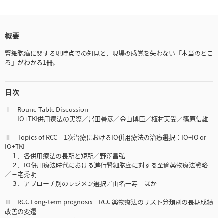
概要
腎細胞癌に関する現時点での知見と，現場の感覚を失わない「本当のとこ
ろ」がわかる1冊。
目次
Ⅰ Round Table Discussion
IO+TKI併用療法の実際／冨田善彦／金山博臣／植村天受／篠原信雄
Ⅱ Topics of RCC 1次治療におけるIO併用療法の治療選択：IO+IO or
IO+TKI
１．各併用療法の長所と短所／野澤昌弘
２．IO併用療法時代における進行腎細胞癌に対する至適薬物療法戦略
／三宅秀明
３．アプローチ別のレジメン選択／山名一寿 ほか
Ⅲ RCC Long-term prognosis RCC 薬物療法のリスト分類別の長期成績
改善の変遷