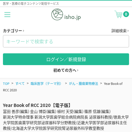
医学・医療の電子コンテンツ配信サービス
0
カテゴリー
詳細検索
ログイン／新規登録
初めての方へ
TOP
すべて
臨床医学（テーマ別）
がん・腫瘍薬物療法
Year Book of
RCC 2020
Year Book of RCC 2020【電子版】
冨田 善彦(編集) 金山 博臣(編集) 植村 天受(編集) 篠原 信雄(編集)
新潟大学特命理事 新潟大学医歯学総合病院病院長 泌尿器科教授/徳島大学
大学院医歯薬学研究部泌尿器科学分野教授/近畿大学医学部泌尿器科主任
教授/北海道大学大学院医学研究院腎泌尿器外科学教室教授