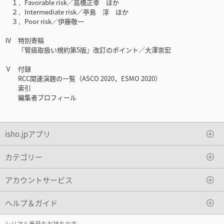
１．Favorable risk／高橋正幸 ほか
２．Intermediate risk／亭島 淳 ほか
３．Poor risk／伊藤敬一
Ⅳ 特別寄稿
『腎癌取扱い規約第5版』改訂のポイント／大澤崇宏
Ⅴ 付録
RCC関連演題の一覧（ASCO 2020，ESMO 2020）
索引
編集者プロフィール
isho.jpアプリ
カテゴリー
アカウントサービス
ヘルプ＆ガイド
シリアル番号をお持ちの方