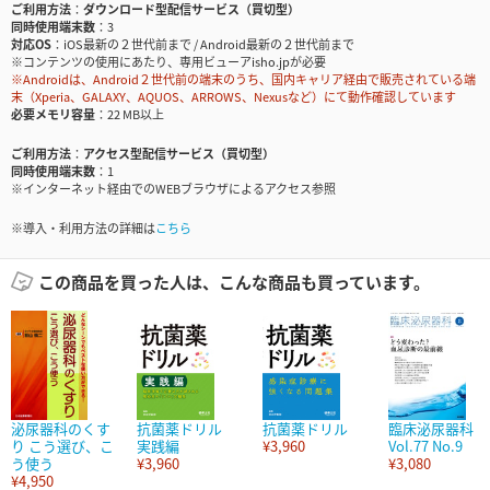
ご利用方法
ダウンロード型配信サービス（買切型）
同時使用端末数
3
対応OS
iOS最新の２世代前まで / Android最新の２世代前まで
※コンテンツの使用にあたり、専用ビューアisho.jpが必要
※Androidは、Android２世代前の端末のうち、国内キャリア経由で販売されている端
末（Xperia、GALAXY、AQUOS、ARROWS、Nexusなど）にて動作確認しています
必要メモリ容量
22 MB以上
ご利用方法
アクセス型配信サービス（買切型）
同時使用端末数
1
※インターネット経由でのWEBブラウザによるアクセス参照
※導入・利用方法の詳細は
こちら
この商品を買った人は、こんな商品も買っています。
泌尿器科のくす
抗菌薬ドリル
抗菌薬ドリル
臨床泌尿器科
り こう選び、こ
実践編
¥3,960
Vol.77 No.9
う使う
¥3,960
¥3,080
¥4,950