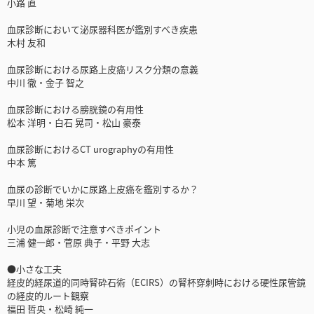
小路 直
血尿診断において泌尿器科医が鑑別すべき疾患
木村 友和
血尿診断における尿路上皮癌リスク分類の意義
中川 徹・金子 智之
血尿診断における膀胱鏡の有用性
松本 洋明・白石 晃司・松山 豪泰
血尿診断におけるCT urographyの有用性
中本 篤
血尿の診断でいかに尿路上皮癌を鑑別するか？
早川 望・菊地 栄次
小児の血尿診断で注意すべきポイント
三浦 健一郎・菅原 典子・平野 大志
●小さな工夫
経皮的経尿道的同時腎砕石術（ECIRS）の腎杯穿刺時における硬性尿管鏡
の経皮的ルート観察
福田 哲央・松崎 純一