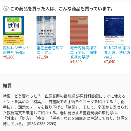
この商品を買った人は、こんな商品も買っています。
内科レジデント
重症患者管理マ
総合内科病棟マ
ICU/CCUの薬の
の鉄則 第4版
ニュアル
ニュアル 病棟
考え方，使い方
¥5,280
¥7,150
業務の基礎
ver.2
¥4,840
¥7,040
概要
特集 どう変わった？ 血尿診断の最前線 泌尿器科診療にすぐに使える
ヒントを集めた「特集」、自施設での手術テクニックを紹介する「手術
手技」、話題のテーマを掘り下げる「綜説」、そして、全国から寄せられ
た投稿論文を厳選して紹介する。春に発行する書籍規模の増刊号は、
「外来」「処方」「検査」「手術」などを網羅的に解説しており、好評を
博している。 (ISSN 0385-2393)