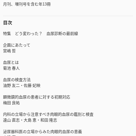
月刊、増刊号を含む年13冊
目次
特集 どう変わった？ 血尿診断の最前線
企画にあたって
宮嶋 哲
血尿とは
菊池 春人
血尿の検査方法
油野 友二・佐藤 妃映
顕微鏡的血尿の患者に対する初期対応
梅田 良祐
内科の立場から注意すべき肉眼的血尿の鑑別と検査
遠山 直志・大島 恵・和田 隆志
泌尿器科医の立場からみた肉眼的血尿の意義