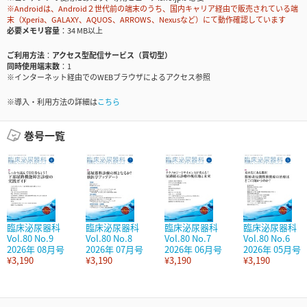
※Androidは、Android２世代前の端末のうち、国内キャリア経由で販売されている端
末（Xperia、GALAXY、AQUOS、ARROWS、Nexusなど）にて動作確認しています
必要メモリ容量
34 MB以上
ご利用方法
アクセス型配信サービス（買切型）
同時使用端末数
1
※インターネット経由でのWEBブラウザによるアクセス参照
※導入・利用方法の詳細は
こちら
巻号一覧
臨床泌尿器科
臨床泌尿器科
臨床泌尿器科
臨床泌尿器科
Vol.80 No.9
Vol.80 No.8
Vol.80 No.7
Vol.80 No.6
2026年 08月号
2026年 07月号
2026年 06月号
2026年 05月号
¥3,190
¥3,190
¥3,190
¥3,190