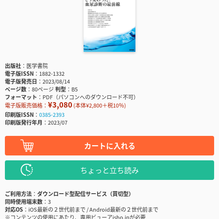
出版社
医学書院
電子版ISSN
1882-1332
電子版発売日
2023/08/14
ページ数
80ページ
判型
B5
フォーマット
PDF（パソコンへのダウンロード不可）
¥3,080
電子版販売価格：
(本体¥2,800＋税10％)
印刷版ISSN
0385-2393
印刷版発行年月
2023/07
カートに入れる
ちょっと立ち読み
ご利用方法
ダウンロード型配信サービス（買切型）
同時使用端末数
3
対応OS
iOS最新の２世代前まで / Android最新の２世代前まで
※コンテンツの使用にあたり、専用ビューアisho.jpが必要