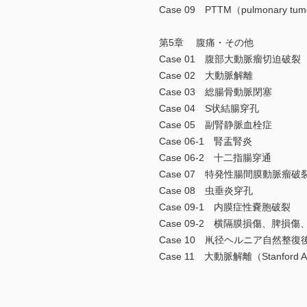
Case 09 PTTM（pulmonary tumor
第5章 腹痛・その他
Case 01 腹部大動脈瘤切迫破裂
Case 02 大動脈解離
Case 03 総腸骨動脈閉塞
Case 04 S状結腸穿孔
Case 05 副腎静脈血栓症
Case 06-1 腎盂腎炎
Case 06-2 十二指腸穿通
Case 07 特発性腸間膜動脈瘤破
Case 08 虫垂炎穿孔
Case 09-1 内膜症性嚢胞破裂
Case 09-2 横隔膜損傷、脾損
Case 10 鼡径ヘルニア自然整復
Case 11 大動脈解離（Stanfo