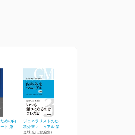
のための内
ジェネラリストのための内
ト 第...
科外来マニュアル 第3版
金城 光代(他編集)