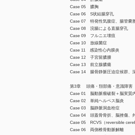
Case 05 膿胸
Case 06 S状結腸穿孔
Case 07 特発性気腹症、腸管
Case 08 浣腸による直腸穿孔
Case 09 フルニエ壊疽
Case 10 放線菌症
Case 11 感染性心内膜炎
Case 12 子宮留膿腫
Case 13 前立腺膿瘍
Case 14 腸骨静脈圧迫症候群
第3章 頭痛・頚部痛・意識障害
Case 01 脳動脈瘤破裂＋脳実質
Case 02 単純ヘルペス脳炎
Case 03 脳静脈洞血栓症
Case 04 頭蓋骨骨折、脳挫傷
Case 05 RCVS（reversible cerebr
Case 06 両側椎骨動脈解離