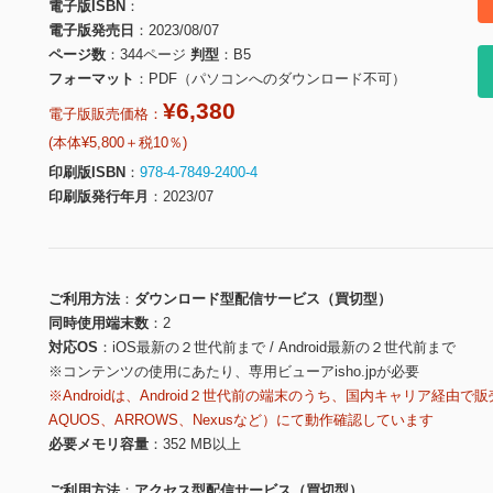
電子版ISBN
電子版発売日
2023/08/07
ページ数
344ページ
判型
B5
フォーマット
PDF（パソコンへのダウンロード不可）
¥6,380
電子版販売価格：
(本体¥5,800＋税10％)
印刷版ISBN
978-4-7849-2400-4
印刷版発行年月
2023/07
ご利用方法
ダウンロード型配信サービス（買切型）
同時使用端末数
2
対応OS
iOS最新の２世代前まで / Android最新の２世代前まで
※コンテンツの使用にあたり、専用ビューアisho.jpが必要
※Androidは、Android２世代前の端末のうち、国内キャリア経由で販
AQUOS、ARROWS、Nexusなど）にて動作確認しています
必要メモリ容量
352 MB以上
ご利用方法
アクセス型配信サービス（買切型）