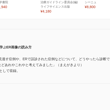
学書院
治療ガイドライン委員会(編)
シーニュ
,940
ライフサイエンス出版
¥8,800
¥4,180
学ぶER画像の読み方
見逃す症例や、ERで誤診された症例などについて、どうやったら診断
べきか、などあれやこれやと考えてみました」（まえがきより）
画として収録。