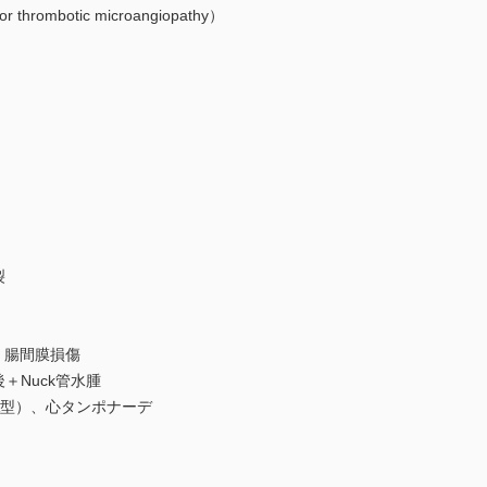
 thrombotic microangiopathy）
裂
傷、腸間膜損傷
後＋Nuck管水腫
rd A型）、心タンポナーデ