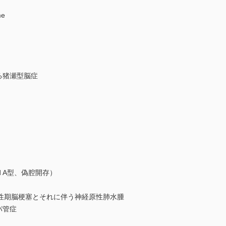
me
よる猪瀬型脳症
ord A型、偽腔開存）
る超急性期脳梗塞とそれに伴う神経原性肺水腫
パ管症