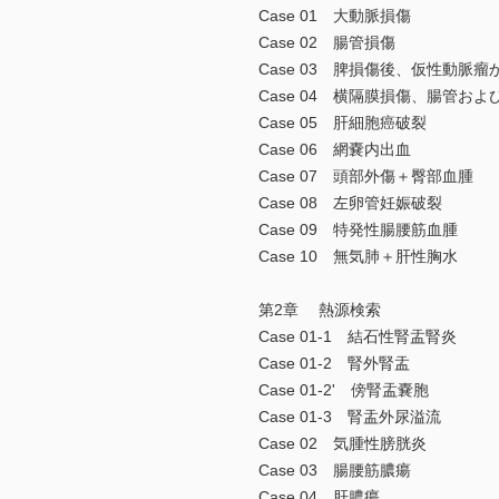
Case 01 大動脈損傷
Case 02 腸管損傷
Case 03 脾損傷後、仮性動脈
Case 04 横隔膜損傷、腸管お
Case 05 肝細胞癌破裂
Case 06 網嚢内出血
Case 07 頭部外傷＋臀部血腫
Case 08 左卵管妊娠破裂
Case 09 特発性腸腰筋血腫
Case 10 無気肺＋肝性胸水
第2章 熱源検索
Case 01-1 結石性腎盂腎炎
Case 01-2 腎外腎盂
Case 01-2' 傍腎盂嚢胞
Case 01-3 腎盂外尿溢流
Case 02 気腫性膀胱炎
Case 03 腸腰筋膿瘍
Case 04 肝膿瘍