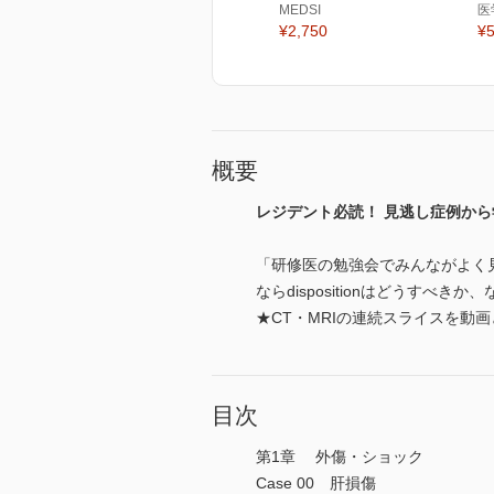
MEDSI
医
¥2,750
¥5
概要
レジデント必読！ 見逃し症例から
「研修医の勉強会でみんながよく
ならdispositionはどうす
★CT・MRIの連続スライスを動
目次
第1章 外傷・ショック
Case 00 肝損傷