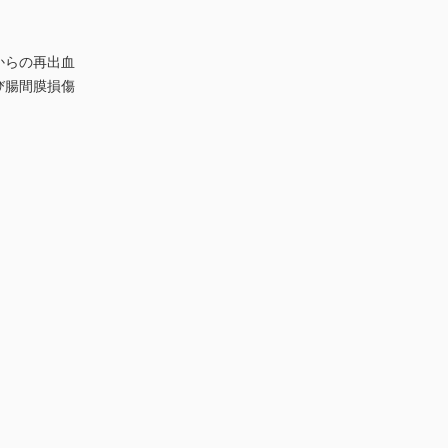
瘤からの再出血
よび腸間膜損傷