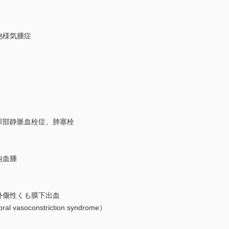
嚢胞様気腫症
、深部静脈血栓症、肺塞栓
内血腫
、外傷性くも膜下出血
al vasoconstriction syndrome）