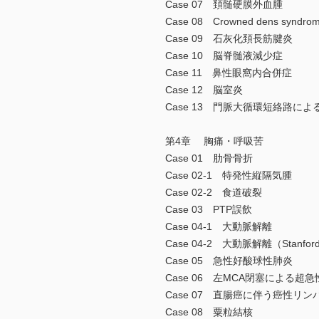
Case 07 頚髄硬膜外血腫
Case 08 Crowned dens syndro
Case 09 石灰化頚長筋腱炎
Case 10 脳脊髄液減少症
Case 11 鼻性眼窩内合併症
Case 12 脳室炎
Case 13 門脈大循環短絡路に
第4章 胸痛・呼吸苦
Case 01 肋骨骨折
Case 02-1 特発性縦隔気腫
Case 02-2 食道破裂
Case 03 PTP誤飲
Case 04-1 大動脈解離
Case 04-2 大動脈解離（Stanf
Case 05 急性好酸球性肺炎
Case 06 左MCA閉塞によ
Case 07 直腸癌に伴う癌性リン
Case 08 粟粒結核