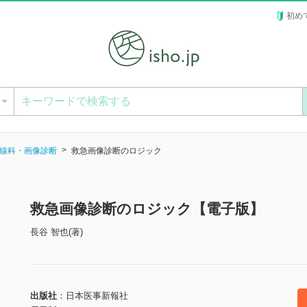
初め
ー
線科・画像診断
救急画像診断のロジック
救急画像診断のロジック【電子版】
長谷 智也(著)
出版社
日本医事新報社