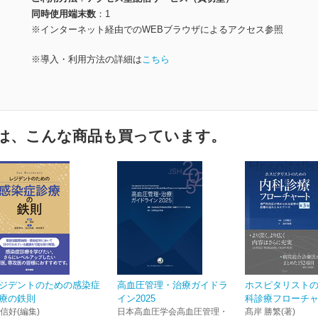
同時使用端末数
1
※インターネット経由でのWEBブラウザによるアクセス参照
※導入・利用方法の詳細は
こちら
は、こんな商品も買っています。
ジデントのための感染症
高血圧管理・治療ガイドラ
ホスピタリスト
療の鉄則
イン2025
科診療フローチャー
 信好(編集)
日本高血圧学会高血圧管理・
髙岸 勝繁(著)