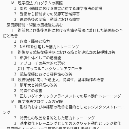
Ⅳ 理学療法プログラムの実際
1 関節可動域における障害に対する理学療法の前提
2 受傷から術前までの関節可動域障害
3 再建術後の関節可動域における障害
膝関節術前・術後の筋機能に挑む
Ⅰ 術前および術後早期における疼痛や腫脹に着目した筋萎縮の予
防と改善
1 疼痛・腫脹と筋力
2 NMESを併用した筋力トレーニング
Ⅱ 術後から競技復帰時期における筋と筋連結部の粘弾性改善
1 粘弾性体としての筋機能
2 アプローチの基本的な選択
［CT］マッスルコネクションアプローチ
3 競技復帰における粘弾性の改善
Ⅲ 競技復帰に向けた筋肥大，特異性，基本動作の改善
1 筋肥大と神経筋の改善
2 特異性の改善
3 正しいダイナミックアライメントでの基本動作トレーニング
Ⅳ 理学療法プログラムの実際
1 形態的および神経筋の改善を目的としたレジスタンストレーニ
ング
2 特異性の改善を目的とした筋力トレーニング
3 基本動作トレーニングとしてのスクワット動作とランジ動作
膝関節のオーバーユース障害の要因を評価し改善に導く