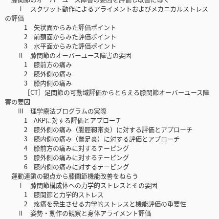
Ⅰ スクワット動作によるアライメントおよびメカニカルストレス
の評価
1 矢状面からみた評価ポイント
2 前額面からみた評価ポイント
3 水平面からみた評価ポイント
Ⅱ 膝関節のオーバーユース障害の要因
1 膝前方の痛み
2 膝外側の痛み
3 膝内側の痛み
［CT］足関節の可動域評価からとらえる膝関節オーバーユース障
害の要因
Ⅲ 理学療法プログラムの実際
1 AKPに対する評価とアプローチ
2 膝外側の痛み（腸脛靱帯炎）に対する評価とアプローチ
3 膝内側の痛み（鵞足炎）に対する評価とアプローチ
4 膝前方の痛みに対するテーピング
5 膝外側の痛みに対するテーピング
6 膝内側の痛みに対するテーピング
運動連鎖の観点から膝関節機能改善をねらう
Ⅰ 膝関節構成体への力学的ストレスとその要因
1 膝関節と力学的ストレス
2 疼痛を発生させる力学的ストレスと機能評価の重要性
Ⅱ 姿勢・動作の観察と身体アライメント評価