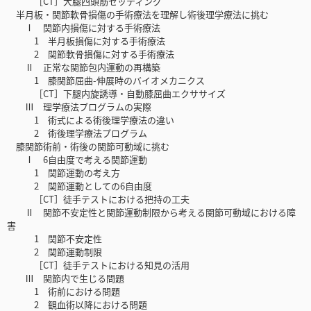
［CT］大腿四頭筋セッティング
半月板・関節軟骨損傷の手術療法を理解し術後理学療法に挑む
Ⅰ 関節内損傷に対する手術療法
1 半月板損傷に対する手術療法
2 関節軟骨損傷に対する手術療法
Ⅱ 正常な関節包内運動の再構築
1 膝関節屈曲-伸展時のバイオメカニクス
［CT］下腿内旋誘導・自動膝屈曲エクササイズ
Ⅲ 理学療法プログラムの実際
1 術式による術後理学療法の違い
2 術後理学療法プログラム
膝関節術前・術後の関節可動域に挑む
Ⅰ 6自由度で考える関節運動
1 関節運動の考え方
2 関節運動としての6自由度
［CT］徒手テストにおける把持の工夫
Ⅱ 関節不安定性と関節運動制限から考える関節可動域における障
害
1 関節不安定性
2 関節運動制限
［CT］徒手テストにおける知見の活用
Ⅲ 関節内で生じる問題
1 術前における問題
2 観血術以降における問題