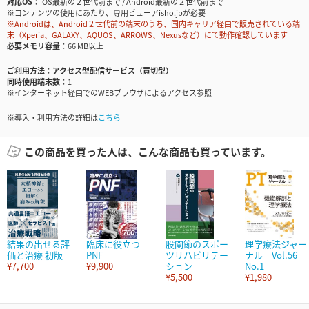
対応OS
iOS最新の２世代前まで / Android最新の２世代前まで
※コンテンツの使用にあたり、専用ビューアisho.jpが必要
※Androidは、Android２世代前の端末のうち、国内キャリア経由で販売されている端
末（Xperia、GALAXY、AQUOS、ARROWS、Nexusなど）にて動作確認しています
必要メモリ容量
66 MB以上
ご利用方法
アクセス型配信サービス（買切型）
同時使用端末数
1
※インターネット経由でのWEBブラウザによるアクセス参照
※導入・利用方法の詳細は
こちら
この商品を買った人は、こんな商品も買っています。
結果の出せる評
臨床に役立つ
股関節のスポー
理学療法ジャー
価と治療 初版
PNF
ツリハビリテー
ナル Vol.56
¥7,700
¥9,900
ション
No.1
¥5,500
¥1,980