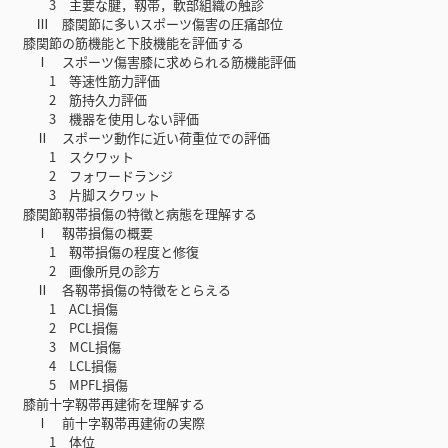
3 主要な腱，靱帯，軟部組織の触診
Ⅲ 膝関節に多いスポーツ傷害の圧痛部位
膝関節の筋機能と下肢機能を評価する
Ⅰ スポーツ傷害膝に求められる筋機能評価
1 等速性筋力評価
2 筋持久力評価
3 機器を使用しない評価
Ⅱ スポーツ動作に近い荷重位での評価
1 スクワット
2 フォワードランジ
3 片脚スクワット
膝関節靱帯損傷の特徴と病態を理解する
Ⅰ 靱帯損傷の概要
1 靱帯損傷の程度と修復
2 画像所見の診方
Ⅱ 各靱帯損傷の特徴をとらえる
1 ACL損傷
2 PCL損傷
3 MCL損傷
4 LCL損傷
5 MPFL損傷
膝前十字靱帯再建術を理解する
Ⅰ 前十字靱帯再建術の実際
1 体位