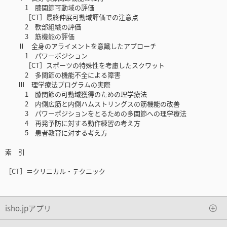
1 膝関節可動域の評価
［CT］最終伸展可動域評価での注意点
2 軟部組織の評価
3 筋機能の評価
Ⅱ 全身のアライメントを意識したアプローチ
1 パワーポジション
［CT］スポーツの特殊性を考慮したスクワット
2 多関節の機能不全による障害
Ⅲ 理学療法プログラムの実際
1 膝関節の可動域獲得のための理学療法
2 内側広筋と内側ハムストリングスの筋機能の改善
3 パワーポジションをとるための多関節への理学療法
4 再発予防に対する動作練習の考え方
5 患者教育に対する考え方
索 引
［CT］＝クリニカル・テクニック
isho.jpアプリ