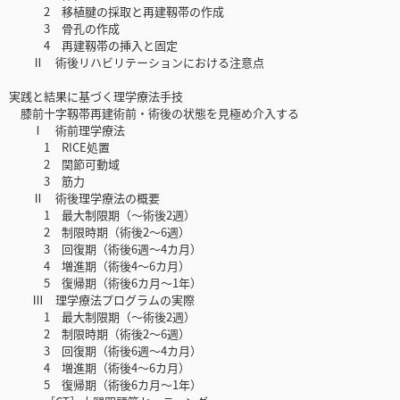
2 移植腱の採取と再建靱帯の作成
3 骨孔の作成
4 再建靱帯の挿入と固定
Ⅱ 術後リハビリテーションにおける注意点
実践と結果に基づく理学療法手技
膝前十字靱帯再建術前・術後の状態を見極め介入する
Ⅰ 術前理学療法
1 RICE処置
2 関節可動域
3 筋力
Ⅱ 術後理学療法の概要
1 最大制限期（〜術後2週）
2 制限時期（術後2〜6週）
3 回復期（術後6週〜4カ月）
4 増進期（術後4〜6カ月）
5 復帰期（術後6カ月〜1年）
Ⅲ 理学療法プログラムの実際
1 最大制限期（〜術後2週）
2 制限時期（術後2〜6週）
3 回復期（術後6週〜4カ月）
4 増進期（術後4〜6カ月）
5 復帰期（術後6カ月〜1年）