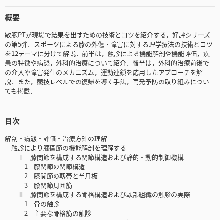
概要
敏腕PTが現場で結果を出すための技術とコツを紹介する，好評シリーズ
の第5弾．スポーツによる膝の外傷・障害に対する理学療法の技術とコツ
を12テーマに分けて解説．前半は，触診による機能解剖や機能評価，疾
患の特徴や病態，外科的治療について紹介．後半は，外科的治療前後で
の介入や障害発生のメカニズム，運動連鎖を応用したアプローチを解
説．また，競技レベルでの復帰を導く手法，再発予防の取り組みについ
ても掲載．
目次
解剖・病態・評価・治療方針の理解
触診により膝関節の機能解剖を理解する
Ⅰ 膝関節を構成する関節構造および静的・動的制御機構
1 膝関節の関節構造
2 膝関節の靱帯と半月板
3 膝関節周囲筋
Ⅱ 膝関節を構成する骨格構造および軟部組織の触診の実際
1 骨の触診
2 主要な骨格筋の触診