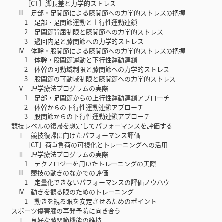
［CT］脚長差と力学的ストレス
Ⅲ 足部・足関節による膝関節への力学的ストレスの把握
1 足部・足関節運動と上行性運動連鎖
2 足関節背屈制限と膝関節への力学的ストレス
3 過回内足と膝関節への力学的ストレス
Ⅳ 体幹・股関節による膝関節への力学的ストレスの把握
1 体幹・股関節運動と下行性運動連鎖
2 体幹の可動域制限と膝関節への力学的ストレス
3 股関節の可動域制限と膝関節への力学的ストレス
Ⅴ 理学療法プログラムの実際
1 足部・足関節からの上行性運動連鎖アプローチ
2 体幹からの下行性運動連鎖アプローチ
3 股関節からの下行性運動連鎖アプローチ
競技レベルの復帰を想定してパフォーマンスを評価する
Ⅰ 競技復帰に向けたパフォーマンス評価
［CT］荷重負荷の可視化とトレーニングへの活用
Ⅱ 理学療法プログラムの実際
1 テクノロジーを用いたトレーニングの実際
Ⅲ 競技の動きのなかでの評価
1 定量化できないパフォーマンスの評価ノウハウ
Ⅳ 動きを観る眼のためのトレーニング
1 動きを観る眼を安定させるためのポイント
スポーツ傷害膝の再発予防に向き合う
Ⅰ 良好な膝関節機能の維持