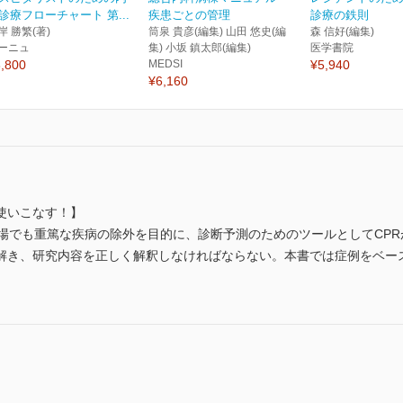
診療フローチャート 第...
疾患ごとの管理
診療の鉄則
岸 勝繁(著)
筒泉 貴彦(編集) 山田 悠史(編
森 信好(編集)
ーニュ
集) 小坂 鎮太郎(編集)
医学書院
,800
MEDSI
¥5,940
¥6,160
使いこなす！】
場でも重篤な疾病の除外を目的に、診断予測のためのツールとしてCPR
解き、研究内容を正しく解釈しなければならない。本書では症例をベース