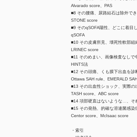
Alvarado score、PAS
■8 その腰痛、尿路結石は除外で
STONE score
■9 そのqSOFA陽性、どこに着
qSOFA
■10 その皮膚所見、壊死性軟部
LRINEC score
■11 そのめまい、画像検査なし
HINTS法
■12 その頭痛、くも膜下出血を
Ottawa SAH rule、EMERALD SAH 
■13 その出血性ショック、実際
TASH score、ABC score
■14 項部硬直はないような…、
■15 その発熱、的確な溶連菌感
Centor score、McIsaac score
・索引