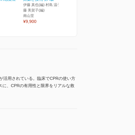
伊藤 真也(編) 村島 温子(編) 後
藤 美賀子(編)
南山堂
¥9,900
が活用されている。臨床でCPRの使い方
に、CPRの有用性と限界をリアルな救