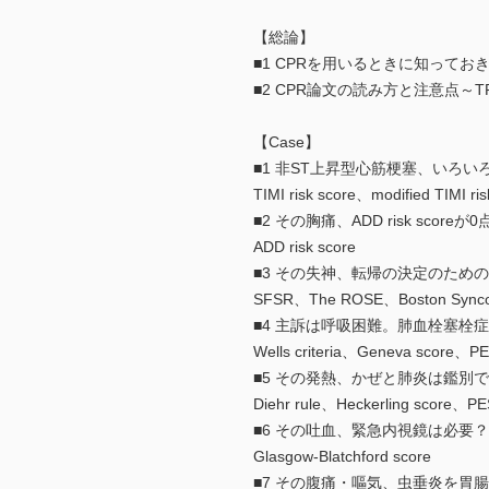
【総論】
■1 CPRを用いるときに知って
■2 CPR論文の読み方と注意点～TR
【Case】
■1 非ST上昇型心筋梗塞、いろ
TIMI risk score、modified TIMI 
■2 その胸痛、ADD risk scor
ADD risk score
■3 その失神、転帰の決定のため
SFSR、The ROSE、Boston Syncop
■4 主訴は呼吸困難。肺血栓塞栓
Wells criteria、Geneva score、P
■5 その発熱、かぜと肺炎は鑑別
Diehr rule、Heckerling score
■6 その吐血、緊急内視鏡は必要？
Glasgow-Blatchford score
■7 その腹痛・嘔気、虫垂炎を胃