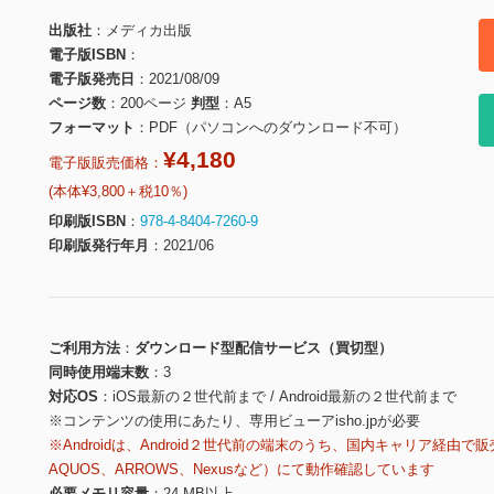
出版社
メディカ出版
電子版ISBN
電子版発売日
2021/08/09
ページ数
200ページ
判型
A5
フォーマット
PDF（パソコンへのダウンロード不可）
¥4,180
電子版販売価格：
(本体¥3,800＋税10％)
印刷版ISBN
978-4-8404-7260-9
印刷版発行年月
2021/06
ご利用方法
ダウンロード型配信サービス（買切型）
同時使用端末数
3
対応OS
iOS最新の２世代前まで / Android最新の２世代前まで
※コンテンツの使用にあたり、専用ビューアisho.jpが必要
※Androidは、Android２世代前の端末のうち、国内キャリア経由で販
AQUOS、ARROWS、Nexusなど）にて動作確認しています
必要メモリ容量
24 MB以上