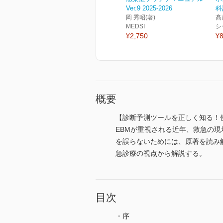
Ver.9 2025-2026
科
岡 秀昭(著)
髙
MEDSI
シ
¥2,750
¥8
概要
【診断予測ツールを正しく知る！
EBMが重視される近年、救急の現
を誤らないためには、原著を読み
急診療の視点から解説する。
目次
・序