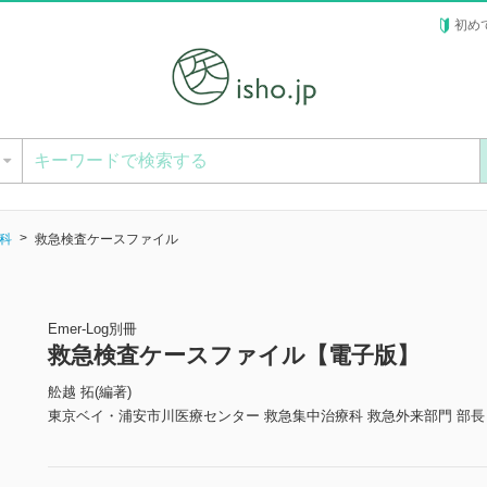
初め
ー
科
救急検査ケースファイル
Emer-Log別冊
救急検査ケースファイル【電子版】
舩越 拓(編著)
東京ベイ・浦安市川医療センター 救急集中治療科 救急外来部門 部長