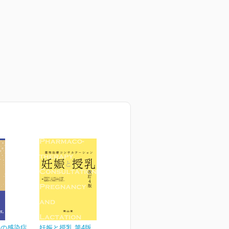
めの感染症
妊娠と授乳 第4版