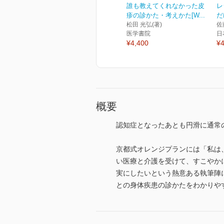
誰も教えてくれなかった皮
レ
疹の診かた・考えかた[W...
だ
松田 光弘(著)
佐
医学書院
日
¥4,400
¥4
概要
認知症となったあとも円滑に通常
京都式オレンジプランには「私は
い医療と介護を受けて、すこやか
実にしたいという熱意ある執筆陣
との身体疾患の診かたをわかりや