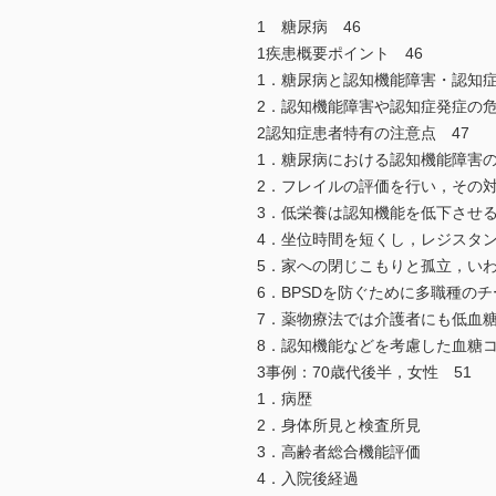
1 糖尿病 46
1疾患概要ポイント 46
1．糖尿病と認知機能障害・認知
2．認知機能障害や認知症発症の
2認知症患者特有の注意点 47
1．糖尿病における認知機能障害
2．フレイルの評価を行い，その
3．低栄養は認知機能を低下させ
4．坐位時間を短くし，レジスタ
5．家への閉じこもりと孤立，い
6．BPSDを防ぐために多職種の
7．薬物療法では介護者にも低血
8．認知機能などを考慮した血糖
3事例：70歳代後半，女性 51
1．病歴
2．身体所見と検査所見
3．高齢者総合機能評価
4．入院後経過