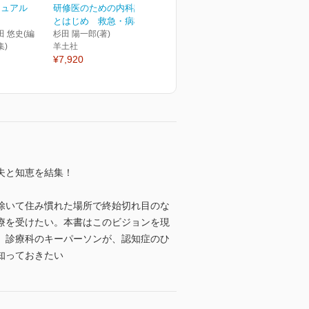
ニュアル
研修医のための内科診療こ
とはじめ 救急・病棟リ...
田 悠史(編
杉田 陽一郎(著)
集)
羊土社
¥7,920
夫と知恵を結集！
除いて住み慣れた場所で終始切れ目のな
療を受けたい。本書はこのビジョンを現
、診療科のキーパーソンが、認知症のひ
知っておきたい