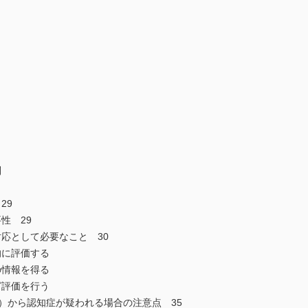
別
29
性 29
応として必要なこと 30
的に評価する
の情報を得る
グ評価を行う
D）から認知症が疑われる場合の注意点 35