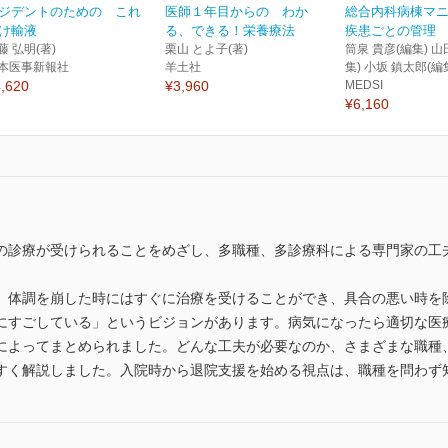
ジデントのための これ
医師１年目からの わか
総合内科病棟マ
け輸液
る、できる！栄養療法
疾患ごとの管理
藤 弘明(著)
栗山 とよ子(著)
筒泉 貴彦(編集) 山
本医事新報社
羊土社
集) 小坂 鎮太郎(編
,620
¥3,960
MEDSI
¥6,160
の診療が受けられることをめざし、多職種、多診療科による専門家の工
、体調を崩した時にはすぐに治療を受けることができ、具合の悪い時を
にすごしている」というビジョンがあります。病気になったら適切な医
によってまとめられました。どんな工夫が必要なのか、さまざまな職種
すく解説しました。入院時から退院支援を始める視点は、職種を問わず