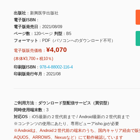
出版社
新興医学出版社
電子版ISBN
電子版発売日
2021/08/09
ページ数
120ページ
判型
B5
フォーマット
PDF（パソコンへのダウンロード不可）
¥4,070
電子版販売価格：
(本体¥3,700＋税10％)
印刷版ISBN
978-4-88002-116-4
印刷版発行年月
2021/08
ご利用方法
ダウンロード型配信サービス（買切型）
同時使用端末数
3
対応OS
iOS最新の２世代前まで / Android最新の２世代前まで
※コンテンツの使用にあたり、専用ビューアisho.jpが必要
※Androidは、Android２世代前の端末のうち、国内キャリア経由で販
AQUOS、ARROWS、Nexusなど）にて動作確認しています