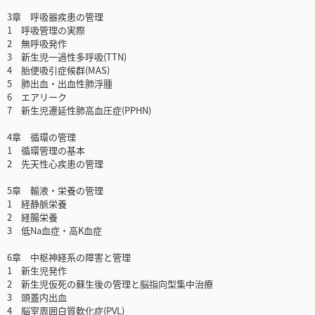
3章 呼吸器疾患の管理
1 呼吸管理の実際
2 無呼吸発作
3 新生児一過性多呼吸(TTN)
4 胎便吸引症候群(MAS)
5 肺出血・出血性肺浮腫
6 エアリーク
7 新生児遷延性肺高血圧症(PPHN)
4章 循環の管理
1 循環管理の基本
2 先天性心疾患の管理
5章 輸液・栄養の管理
1 経静脈栄養
2 経腸栄養
3 低Na血症・高K血症
6章 中枢神経系の障害と管理
1 新生児発作
2 新生児仮死の蘇生後の管理と脳指向型集中治療
3 頭蓋内出血
4 脳室周囲白質軟化症(PVL)