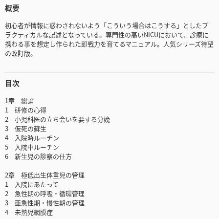
概要
初心者が情報に惑わされないよう「こういう場合はこうする」としたプ
ラクティカルな記述となっている。専門性の高いNICUにおいて、診療に
携わる事を想定し作られた即戦力を育てるマニュアル。人気シリーズ待望
の改訂版。
目次
1章 総論
1 研修の心得
2 小児科医の立ち会いを要する分娩
3 仮死の蘇生
4 入院時ルーチン
5 入院中ルーチン
6 新生児の診察の仕方
2章 極低出生体重児の管理
1 入院にあたって
2 急性期の呼吸・循環管理
3 亜急性期・慢性期の管理
4 未熟児網膜症