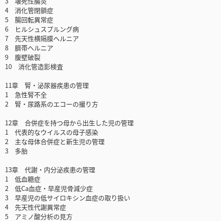
3 壊死性腸炎
4 消化管閉鎖症
5 腸回転異常症
6 ヒルシュスプルング病
7 先天性横隔膜ヘルニア
8 臍帯ヘルニア
9 腹壁破裂
10 消化管造影検査
11章 腎・泌尿器疾患の管理
1 急性腎不全
2 腎・尿路系のエコーの撮り方
12章 合併症を持つ母から出生した児の管理
1 代表的なウイルスの母子感染
2 主な母体合併症と新生児の管理
3 多胎
13章 代謝・内分泌疾患の管理
1 低血糖症
2 低Ca血症・早産児骨減少症
3 早産児の低サイロキシン血症の取り扱い
4 先天性代謝異常症
5 アミノ酸分析の見方