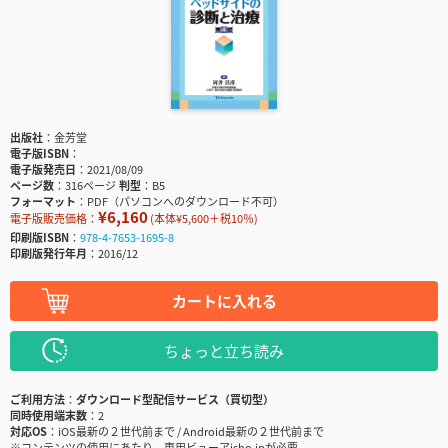
出版社
金芳堂
電子版ISBN
電子版発売日
2021/08/09
ページ数
316ページ
判型
B5
フォーマット
PDF（パソコンへのダウンロード不可）
¥6,160
電子版販売価格：
(本体¥5,600＋税10％)
印刷版ISBN
978-4-7653-1695-8
印刷版発行年月
2016/12
カートに入れる
ちょっと立ち読み
ご利用方法
ダウンロード型配信サービス（買切型）
同時使用端末数
2
対応OS
iOS最新の２世代前まで / Android最新の２世代前まで
※コンテンツの使用にあたり、専用ビューアisho.jpが必要