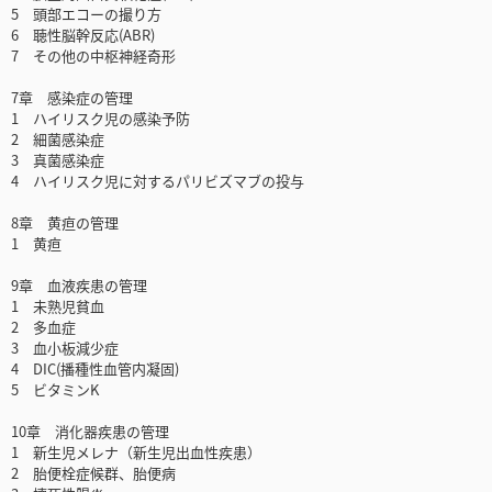
5 頭部エコーの撮り方
6 聴性脳幹反応(ABR)
7 その他の中枢神経奇形
7章 感染症の管理
1 ハイリスク児の感染予防
2 細菌感染症
3 真菌感染症
4 ハイリスク児に対するパリビズマブの投与
8章 黄疸の管理
1 黄疸
9章 血液疾患の管理
1 未熟児貧血
2 多血症
3 血小板減少症
4 DIC(播種性血管内凝固)
5 ビタミンK
10章 消化器疾患の管理
1 新生児メレナ（新生児出血性疾患）
2 胎便栓症候群、胎便病