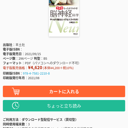
出版社
羊土社
電子版ISBN
電子版発売日
2021/09/15
ページ数
296ページ
判型
B5
フォーマット
PDF（パソコンへのダウンロード不可）
¥4,620
電子版販売価格：
(本体¥4,200＋税10％)
印刷版ISBN
978-4-7581-2210-8
印刷版発行年月
2021/08
カートに入れる
ちょっと立ち読み
ご利用方法
ダウンロード型配信サービス（買切型）
同時使用端末数
3