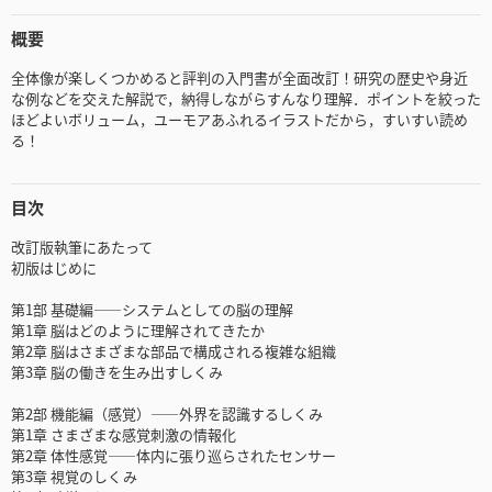
概要
全体像が楽しくつかめると評判の入門書が全面改訂！研究の歴史や身近
な例などを交えた解説で，納得しながらすんなり理解．ポイントを絞った
ほどよいボリューム，ユーモアあふれるイラストだから，すいすい読め
る！
目次
改訂版執筆にあたって
初版はじめに
第1部 基礎編――システムとしての脳の理解
第1章 脳はどのように理解されてきたか
第2章 脳はさまざまな部品で構成される複雑な組織
第3章 脳の働きを生み出すしくみ
第2部 機能編（感覚）――外界を認識するしくみ
第1章 さまざまな感覚刺激の情報化
第2章 体性感覚――体内に張り巡らされたセンサー
第3章 視覚のしくみ