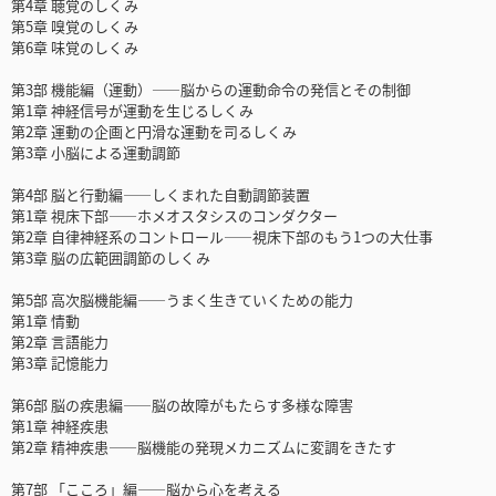
第4章 聴覚のしくみ
第5章 嗅覚のしくみ
第6章 味覚のしくみ
第3部 機能編（運動）――脳からの運動命令の発信とその制御
第1章 神経信号が運動を生じるしくみ
第2章 運動の企画と円滑な運動を司るしくみ
第3章 小脳による運動調節
第4部 脳と行動編――しくまれた自動調節装置
第1章 視床下部――ホメオスタシスのコンダクター
第2章 自律神経系のコントロール――視床下部のもう1つの大仕事
第3章 脳の広範囲調節のしくみ
第5部 高次脳機能編――うまく生きていくための能力
第1章 情動
第2章 言語能力
第3章 記憶能力
第6部 脳の疾患編――脳の故障がもたらす多様な障害
第1章 神経疾患
第2章 精神疾患――脳機能の発現メカニズムに変調をきたす
第7部 「こころ」編――脳から心を考える