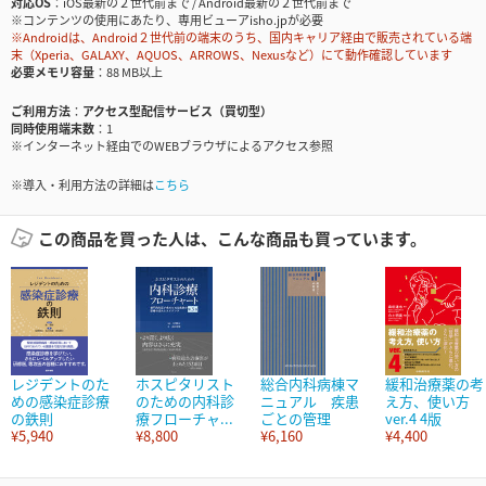
対応OS
iOS最新の２世代前まで / Android最新の２世代前まで
※コンテンツの使用にあたり、専用ビューアisho.jpが必要
※Androidは、Android２世代前の端末のうち、国内キャリア経由で販売されている端
末（Xperia、GALAXY、AQUOS、ARROWS、Nexusなど）にて動作確認しています
必要メモリ容量
88 MB以上
ご利用方法
アクセス型配信サービス（買切型）
同時使用端末数
1
※インターネット経由でのWEBブラウザによるアクセス参照
※導入・利用方法の詳細は
こちら
この商品を買った人は、こんな商品も買っています。
レジデントのた
ホスピタリスト
総合内科病棟マ
緩和治療薬の考
めの感染症診療
のための内科診
ニュアル 疾患
え方、使い方
の鉄則
療フローチャ...
ごとの管理
ver.4 4版
¥5,940
¥8,800
¥6,160
¥4,400