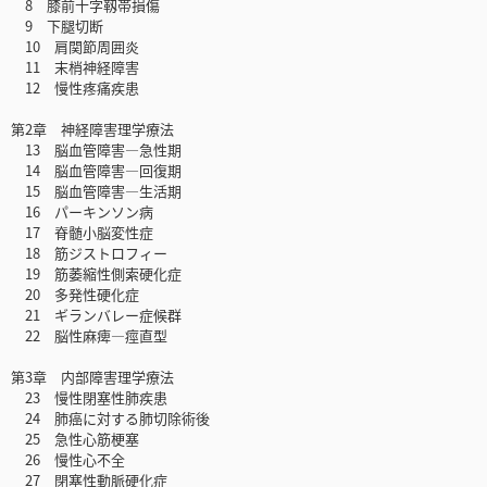
8 膝前十字靱帯損傷
9 下腿切断
10 肩関節周囲炎
11 末梢神経障害
12 慢性疼痛疾患
第2章 神経障害理学療法
13 脳血管障害―急性期
14 脳血管障害―回復期
15 脳血管障害―生活期
16 パーキンソン病
17 脊髄小脳変性症
18 筋ジストロフィー
19 筋萎縮性側索硬化症
20 多発性硬化症
21 ギランバレー症候群
22 脳性麻痺―痙直型
第3章 内部障害理学療法
23 慢性閉塞性肺疾患
24 肺癌に対する肺切除術後
25 急性心筋梗塞
26 慢性心不全
27 閉塞性動脈硬化症