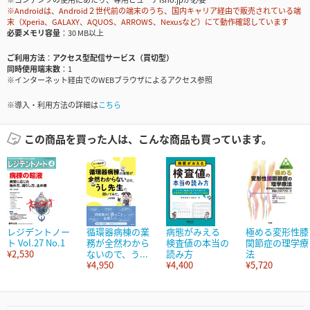
※Androidは、Android２世代前の端末のうち、国内キャリア経由で販売されている端
末（Xperia、GALAXY、AQUOS、ARROWS、Nexusなど）にて動作確認しています
必要メモリ容量
30 MB以上
ご利用方法
アクセス型配信サービス（買切型）
同時使用端末数
1
※インターネット経由でのWEBブラウザによるアクセス参照
※導入・利用方法の詳細は
こちら
この商品を買った人は、こんな商品も買っています。
レジデントノー
循環器病棟の業
病態がみえる
極める変形性膝
ト Vol.27 No.1
務が全然わから
検査値の本当の
関節症の理学療
¥2,530
ないので、う...
読み方
法
¥4,950
¥4,400
¥5,720