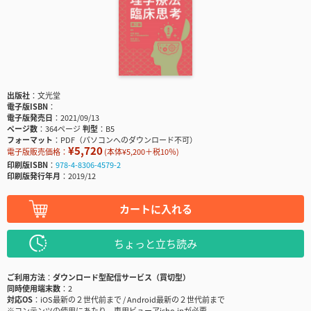
出版社
文光堂
電子版ISBN
電子版発売日
2021/09/13
ページ数
364ページ
判型
B5
フォーマット
PDF（パソコンへのダウンロード不可）
¥5,720
電子版販売価格：
(本体¥5,200＋税10％)
印刷版ISBN
978-4-8306-4579-2
印刷版発行年月
2019/12
カートに入れる
ちょっと立ち読み
ご利用方法
ダウンロード型配信サービス（買切型）
同時使用端末数
2
対応OS
iOS最新の２世代前まで / Android最新の２世代前まで
※コンテンツの使用にあたり、専用ビューアisho.jpが必要