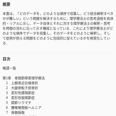
概要
本書は，「どのデータを，どのような順序で収集し，どう統合解釈すべき
かが難しい」という問題を解決するために，理学療法士の思考過程を具体
的・リアルに示し，データ自体とそれに対する理学療法士の解釈・思考
を時間の流れに沿って示す構成となっている．これにより理学療法士がど
のような順序でデータを収集し，そのデータをどのように解釈し，そし
て症例が抱える問題をどのように包括的に捉えているかを視覚化してい
る．
目次
略語一覧
第1章 骨関節障害理学療法
1 上腕骨近位端骨折
2 大腿骨転子部骨折
3 変形性膝関節症
4 変形性股関節症
5 関節リウマチ
6 腰椎椎間板ヘルニア
7 脊髄損傷