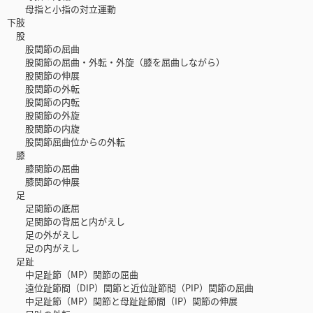
母指と小指の対立運動
下肢
股
股関節の屈曲
股関節の屈曲・外転・外旋（膝を屈曲しながら）
股関節の伸展
股関節の外転
股関節の内転
股関節の外旋
股関節の内旋
股関節屈曲位からの外転
膝
膝関節の屈曲
膝関節の伸展
足
足関節の底屈
足関節の背屈と内がえし
足の外がえし
足の内がえし
足趾
中足趾節（MP）関節の屈曲
遠位趾節間（DIP）関節と近位趾節間（PIP）関節の屈曲
中足趾節（MP）関節と母趾趾節間（IP）関節の伸展