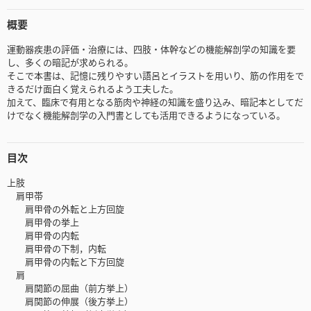
概要
運動器疾患の評価・治療には、四肢・体幹などの機能解剖学の知識を要
し、多くの暗記が求められる。
そこで本書は、記憶に残りやすい語呂とイラストを用いり、筋の作用をで
きるだけ面白く覚えられるよう工夫した。
加えて、臨床で有用となる筋肉や神経の知識を盛り込み、暗記本としてだ
けでなく機能解剖学の入門書としても活用できるようになっている。
目次
上肢
肩甲帯
肩甲骨の外転と上方回旋
肩甲骨の挙上
肩甲骨の内転
肩甲骨の下制，内転
肩甲骨の内転と下方回旋
肩
肩関節の屈曲（前方挙上）
肩関節の伸展（後方挙上）