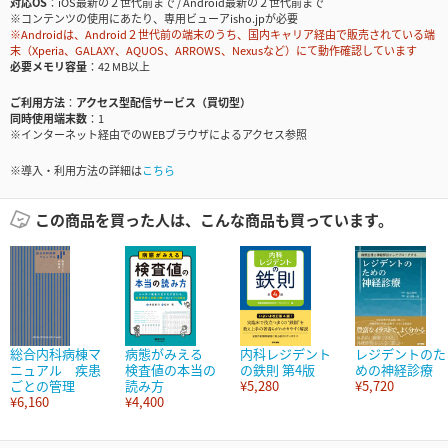
対応OS
iOS最新の２世代前まで / Android最新の２世代前まで
※コンテンツの使用にあたり、専用ビューアisho.jpが必要
※Androidは、Android２世代前の端末のうち、国内キャリア経由で販売されている端
末（Xperia、GALAXY、AQUOS、ARROWS、Nexusなど）にて動作確認しています
必要メモリ容量
42 MB以上
ご利用方法
アクセス型配信サービス（買切型）
同時使用端末数
1
※インターネット経由でのWEBブラウザによるアクセス参照
※導入・利用方法の詳細は
こちら
この商品を買った人は、こんな商品も買っています。
総合内科病棟マ
病態がみえる
内科レジデント
レジデントのた
ニュアル 疾患
検査値の本当の
の鉄則 第4版
めの神経診療
ごとの管理
読み方
¥5,280
¥5,720
¥6,160
¥4,400