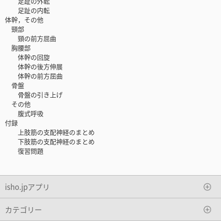
足趾の外転
足趾の内転
体幹，その他
頸部
頸の前方屈曲
胸腰部
体幹の回旋
体幹の後方伸展
体幹の前方屈曲
骨盤
骨盤の引き上げ
その他
腹式呼吸
付録
上肢筋の支配神経のまとめ
下肢筋の支配神経のまとめ
復習問題
isho.jpアプリ
カテゴリー