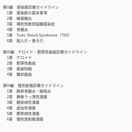
第II編 感染創診療ガイドライン
1章 感染創の基本事項
2章 蜂窩織炎
3章 壊死性軟部組織感染症
4章 骨髄炎
5章 Toxic Shock Syndrome（TSS）
6章 陥入爪・巻き爪
第III編 ケロイド・肥厚性瘢痕診療ガイドライン
1章 ケロイド
2章 肥厚性瘢痕
3章 瘢痕拘縮
4章 醜状瘢痕
第IV編 慢性創傷診療ガイドライン
1章 胸骨骨髄炎・縦隔炎
2章 静脈うっ滞性潰瘍
3章 糖尿病性潰瘍
4章 虚血性潰瘍
5章 膠原病性潰瘍
6章 慢性放射線潰瘍