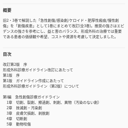
概要
旧2・3巻で解説した「急性創傷/感染創/ケロイド・肥厚性瘢痕/慢性創
傷」を「創傷疾患」として1巻にまとめて改訂(全3巻)。推奨の強さはエビ
デンスの強さを参考にし、益と害のバランス、形成外科の治療では重要
である患者の価値観や希望、コストや資源を考慮して決定しました。
目次
改訂第2版 序
形成外科診療ガイドライン改訂にあたって
第1版 序
第1版 ガイドライン作成にあたって
形成外科診療ガイドライン（第2版）について
第I編 急性創傷診療ガイドライン
1章 切創、裂創、擦過創、刺創、異物（汚染のない創）
2章 挫滅創・汚染創
3章 皮膚欠損創、剥脱創
4章 切断創
5章 動物咬傷