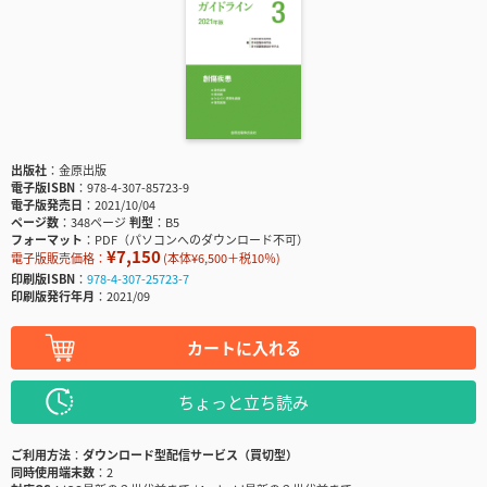
出版社
金原出版
電子版ISBN
978-4-307-85723-9
電子版発売日
2021/10/04
ページ数
348ページ
判型
B5
フォーマット
PDF（パソコンへのダウンロード不可）
¥7,150
電子版販売価格：
(本体¥6,500＋税10％)
印刷版ISBN
978-4-307-25723-7
印刷版発行年月
2021/09
カートに入れる
ちょっと立ち読み
ご利用方法
ダウンロード型配信サービス（買切型）
同時使用端末数
2