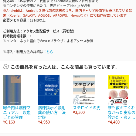
対応OS
iOS最新の２世代前まで / Android最新の２世代前まで
※コンテンツの使用にあたり、専用ビューアisho.jpが必要
※Androidは、Android２世代前の端末のうち、国内キャリア経由で販売されている端
末（Xperia、GALAXY、AQUOS、ARROWS、Nexusなど）にて動作確認しています
必要メモリ容量
18 MB以上
ご利用方法
アクセス型配信サービス（買切型）
同時使用端末数
1
※インターネット経由でのWEBブラウザによるアクセス参照
※導入・利用方法の詳細は
こちら
この商品を買った人は、こんな商品も買っています。
総合内科病棟マ
病棟指示と頻用
ステロイドの虎
誰も教えてくれ
ニュアル 疾患
薬の使い方 決
¥3,300
なかった皮疹の
ごとの管理
定版
診かた・考え...
¥6,160
¥4,950
¥4,400