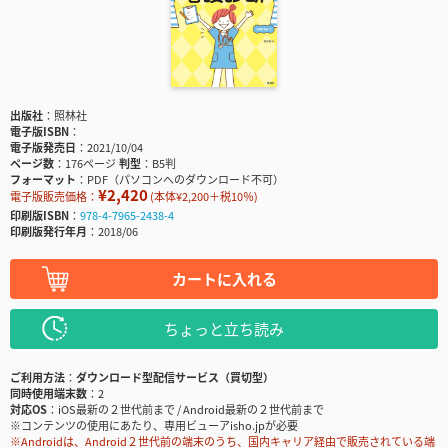
出版社
照林社
電子版ISBN
電子版発売日
2021/10/04
ページ数
176ページ
判型
B5判
フォーマット
PDF（パソコンへのダウンロード不可）
¥2,420
電子版販売価格：
(本体¥2,200＋税10％)
印刷版ISBN
978-4-7965-2438-4
印刷版発行年月
2018/06
カートに入れる
ちょっと立ち読み
ご利用方法
ダウンロード型配信サービス（買切型）
同時使用端末数
2
対応OS
iOS最新の２世代前まで / Android最新の２世代前まで
※コンテンツの使用にあたり、専用ビューアisho.jpが必要
※Androidは、Android２世代前の端末のうち、国内キャリア経由で販売されている端