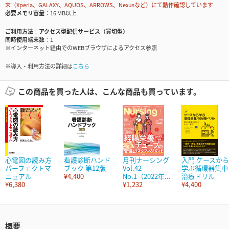
末（Xperia、GALAXY、AQUOS、ARROWS、Nexusなど）にて動作確認しています
必要メモリ容量
16 MB以上
ご利用方法
アクセス型配信サービス（買切型）
同時使用端末数
1
※インターネット経由でのWEBブラウザによるアクセス参照
※導入・利用方法の詳細は
こちら
この商品を買った人は、こんな商品も買っています。
心電図の読み方
看護診断ハンド
月刊ナーシング
入門 ケースから
パーフェクトマ
ブック 第12版
Vol.42
学ぶ循環器集中
ニュアル
¥4,400
No.1（2022年...
治療ドリル
¥6,380
¥1,232
¥4,400
概要