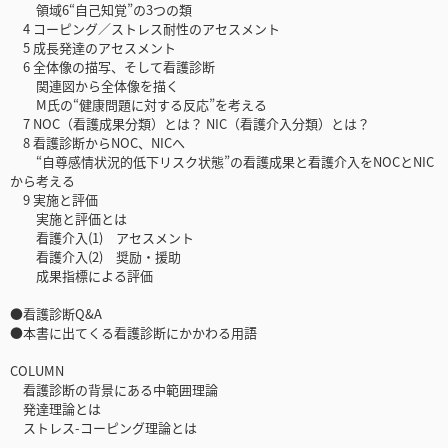
領域6“自己知覚”の3つの類
4 コーピング／ストレス耐性のアセスメント
5 成長発達のアセスメント
6 全体像の描写、そして看護診断
関連図から全体像を描く
M氏の“健康問題に対する反応”を考える
7 NOC（看護成果分類）とは？ NIC（看護介入分類）とは？
8 看護診断からNOC、NICへ
“自尊感情状況的低下リスク状態”の看護成果と看護介入をNOCとNIC
から考える
9 実施と評価
実施と評価とは
看護介入(1) アセスメント
看護介入(2) 奨励・援助
成果指標による評価
●看護診断Q&A
●本書に出てくる看護診断にかかわる用語
COLUMN
看護診断の背景にある中範囲理論
発達理論とは
ストレス-コーピング理論とは