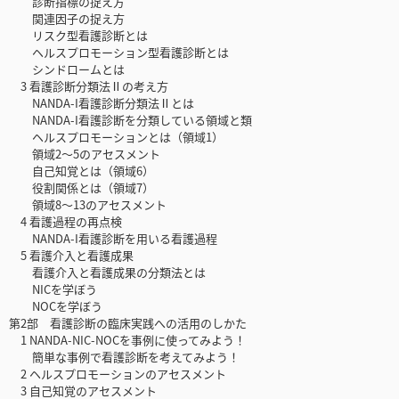
診断指標の捉え方
関連因子の捉え方
リスク型看護診断とは
ヘルスプロモーション型看護診断とは
シンドロームとは
3 看護診断分類法Ⅱの考え方
NANDA-I看護診断分類法Ⅱとは
NANDA-I看護診断を分類している領域と類
ヘルスプロモーションとは（領域1）
領域2～5のアセスメント
自己知覚とは（領域6）
役割関係とは（領域7）
領域8～13のアセスメント
4 看護過程の再点検
NANDA-I看護診断を用いる看護過程
5 看護介入と看護成果
看護介入と看護成果の分類法とは
NICを学ぼう
NOCを学ぼう
第2部 看護診断の臨床実践への活用のしかた
1 NANDA-NIC-NOCを事例に使ってみよう！
簡単な事例で看護診断を考えてみよう！
2 ヘルスプロモーションのアセスメント
3 自己知覚のアセスメント