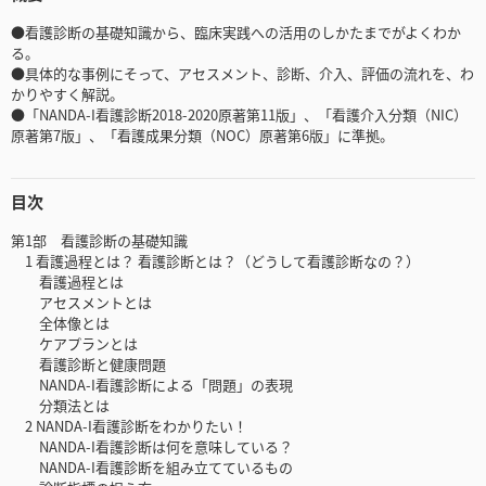
●看護診断の基礎知識から、臨床実践への活用のしかたまでがよくわか
る。
●具体的な事例にそって、アセスメント、診断、介入、評価の流れを、わ
かりやすく解説。
●「NANDA-I看護診断2018-2020原著第11版」、「看護介入分類（NIC）
原著第7版」、「看護成果分類（NOC）原著第6版」に準拠。
目次
第1部 看護診断の基礎知識
1 看護過程とは？ 看護診断とは？（どうして看護診断なの？）
看護過程とは
アセスメントとは
全体像とは
ケアプランとは
看護診断と健康問題
NANDA-I看護診断による「問題」の表現
分類法とは
2 NANDA-I看護診断をわかりたい！
NANDA-I看護診断は何を意味している？
NANDA-I看護診断を組み立てているもの