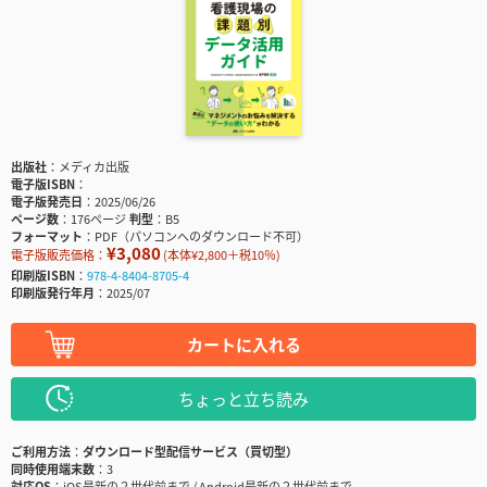
出版社
メディカ出版
電子版ISBN
電子版発売日
2025/06/26
ページ数
176ページ
判型
B5
フォーマット
PDF（パソコンへのダウンロード不可）
¥3,080
電子版販売価格：
(本体¥2,800＋税10％)
印刷版ISBN
978-4-8404-8705-4
印刷版発行年月
2025/07
カートに入れる
ちょっと立ち読み
ご利用方法
ダウンロード型配信サービス（買切型）
同時使用端末数
3
対応OS
iOS最新の２世代前まで / Android最新の２世代前まで