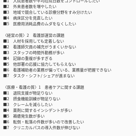
■1 入院患者数や平均在院日数をコントロールしたい
■2 外来患者数を増やしたい
■3 地域で競合している診療分野をすみ分けたい
■4 病床区分を見直したい
■5 医療用消耗品費のムダをなくしたい
〈経営の質〉2 看護部運営の課題
■1 人材を採用しても定着しない
■2 看護師欠員の補充がうまくいかない
■3 スタッフの時間外勤務が多い
■4 記録の重複が多すぎる
■5 他部署の応援に協力してもらえない
■6 看護補助者の業務が偏っている、業務量が把握できない
■7 タスク・シフト/ シェアが進まない
〈医療・看護の質〉1 患者ケアに関する課題
■1 退院支援が物足りない
■2 摂食機能訓練が物足りない
■3 クレームを減らしたい
■4 薬剤に関するインシデントが多い
■5 褥瘡発生数が多い
■6 転倒・転落の件数が多いので改善したい
■7 クリニカルパスの導入件数が伸びない