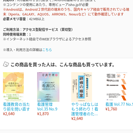
※コンテンツの使用にあたり、専用ビューアisho.jpが必要
※Androidは、Android２世代前の端末のうち、国内キャリア経由で販売されている端
末（Xperia、GALAXY、AQUOS、ARROWS、Nexusなど）にて動作確認しています
必要メモリ容量
42 MB以上
ご利用方法
アクセス型配信サービス（買切型）
同時使用端末数
1
※インターネット経由でのWEBブラウザによるアクセス参照
※導入・利用方法の詳細は
こちら
この商品を買った人は、こんな商品も買っています。
看護教育の当た
看護管理
やりっぱなしは
看護 Vol.77 No.
り前を問い直す
Vol.35 No.9
もう終わり！看
¥1,760
¥2,640
¥1,870
護管理者のた...
¥2,640