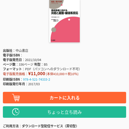
出版社
中山書店
電子版ISBN
電子版発売日
2021/10/04
ページ数
336ページ
判型
B5
フォーマット
PDF（パソコンへのダウンロード不可）
¥11,000
電子版販売価格：
(本体¥10,000＋税10％)
印刷版ISBN
978-4-521-74333-2
印刷版発行年月
2017/03
カートに入れる
ちょっと立ち読み
ご利用方法
ダウンロード型配信サービス（買切型）