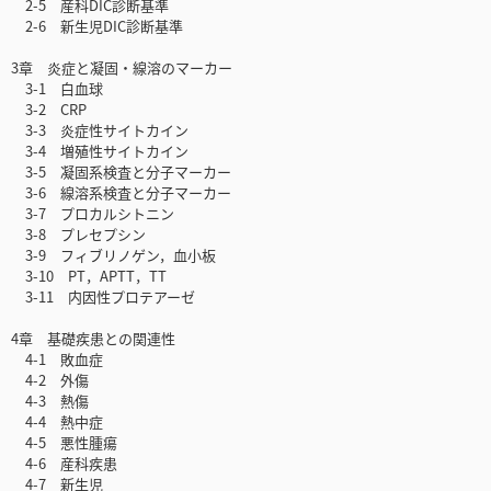
2-5 産科DIC診断基準
2-6 新生児DIC診断基準
3章 炎症と凝固・線溶のマーカー
3-1 白血球
3-2 CRP
3-3 炎症性サイトカイン
3-4 増殖性サイトカイン
3-5 凝固系検査と分子マーカー
3-6 線溶系検査と分子マーカー
3-7 プロカルシトニン
3-8 プレセプシン
3-9 フィブリノゲン，血小板
3-10 PT，APTT，TT
3-11 内因性プロテアーゼ
4章 基礎疾患との関連性
4-1 敗血症
4-2 外傷
4-3 熱傷
4-4 熱中症
4-5 悪性腫瘍
4-6 産科疾患
4-7 新生児