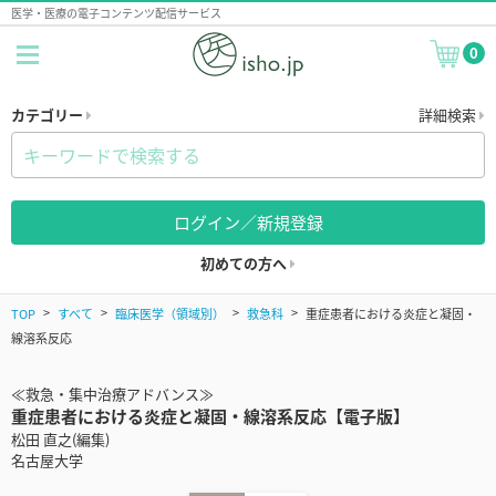
医学・医療の電子コンテンツ配信サービス
0
カテゴリー
詳細検索
ログイン／新規登録
初めての方へ
TOP
すべて
臨床医学（領域別）
救急科
重症患者における炎症と凝固・
線溶系反応
≪救急・集中治療アドバンス≫
重症患者における炎症と凝固・線溶系反応【電子版】
松田 直之(編集)
名古屋大学