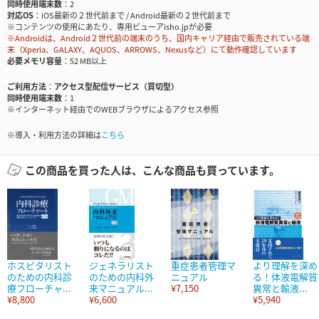
同時使用端末数
2
対応OS
iOS最新の２世代前まで / Android最新の２世代前まで
※コンテンツの使用にあたり、専用ビューアisho.jpが必要
※Androidは、Android２世代前の端末のうち、国内キャリア経由で販売されている端
末（Xperia、GALAXY、AQUOS、ARROWS、Nexusなど）にて動作確認しています
必要メモリ容量
52 MB以上
ご利用方法
アクセス型配信サービス（買切型）
同時使用端末数
1
※インターネット経由でのWEBブラウザによるアクセス参照
※導入・利用方法の詳細は
こちら
この商品を買った人は、こんな商品も買っています。
ホスピタリスト
ジェネラリスト
重症患者管理マ
より理解を深め
のための内科診
のための内科外
ニュアル
る！体液電解質
療フローチャ...
来マニュアル...
¥7,150
異常と輸液...
¥8,800
¥6,600
¥5,940