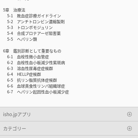
5章 治療法
5-1 敗血症診療ガイドライン
5-2 アンチトロンビン濃縮製剤
5-3 トロンボモジュリン
5-4 合成プロテアーゼ阻害薬
5-5 ヘパリン類
6章 鑑別診断として重要なもの
6-1 血栓性微小血管症
6-2 血栓性血小板減少性紫斑病
6-3 溶血性尿毒症症候群
6-4 HELLP症候群
6-5 抗リン脂質抗体症候群
6-6 血球貪食性リンパ組織球症
6-7 ヘパリン起因性血小板減少症
isho.jpアプリ
カテゴリー