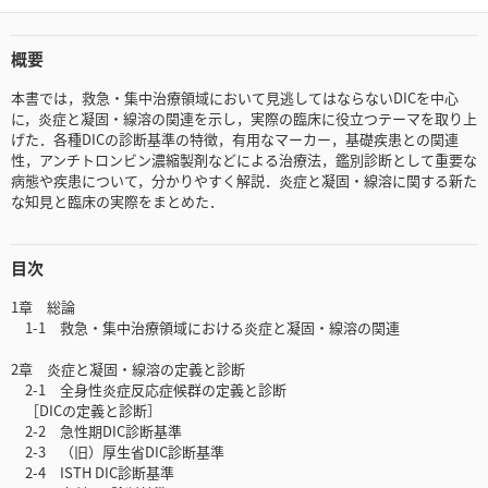
概要
本書では，救急・集中治療領域において見逃してはならないDICを中心
に，炎症と凝固・線溶の関連を示し，実際の臨床に役立つテーマを取り上
げた．各種DICの診断基準の特徴，有用なマーカー，基礎疾患との関連
性，アンチトロンビン濃縮製剤などによる治療法，鑑別診断として重要な
病態や疾患について，分かりやすく解説．炎症と凝固・線溶に関する新た
な知見と臨床の実際をまとめた．
目次
1章 総論
1-1 救急・集中治療領域における炎症と凝固・線溶の関連
2章 炎症と凝固・線溶の定義と診断
2-1 全身性炎症反応症候群の定義と診断
［DICの定義と診断］
2-2 急性期DIC診断基準
2-3 （旧）厚生省DIC診断基準
2-4 ISTH DIC診断基準