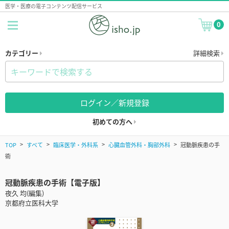
医学・医療の電子コンテンツ配信サービス
0
カテゴリー
詳細検索
ログイン／新規登録
初めての方へ
TOP
すべて
臨床医学・外科系
心臓血管外科・胸部外科
冠動脈疾患の手
術
冠動脈疾患の手術【電子版】
夜久 均(編集)
京都府立医科大学