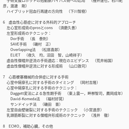
手術支援ロボットの冠動脈バイパス術への応用 （捶井達也，石川紀
彦，渡邊 剛）
ハイブリッド冠血行再建の方向性 （下川智樹）
6 虚血性心筋症に対する外科的アプローチ
左心室形成術のprosとcons （須磨久善）
左室形成術のテクニック：
Dor手術 （長 泰則）
SAVE手術 （磯村 正）
Overlapping法 （松居喜郎）
ELIET （夜久 均，沼田 智，山崎祥子）
虚血性僧帽弁逆流の手術適応：現在のエビデンス （荒井裕国）
虚血性僧帽弁逆流に対する形成術 （山口敦司）
7 心筋梗塞機械的合併症に対する手術
心室中隔穿孔に対する手術のタイミング （岡村吉隆）
心室中隔穿孔に対する手術のテクニック：
Daggett変法による急性期手術 （東上震一，畔栁智司，薦岡成年）
David-Komeda法 （福村好晃）
サンドイッチ法 （磯田 晋）
左室自由壁破裂に対する手術のテクニック （小宮達彦）
乳頭筋断裂に対する僧帽弁形成術のテクニック （浅井 徹）
8 ECMO，補助心臓，その他