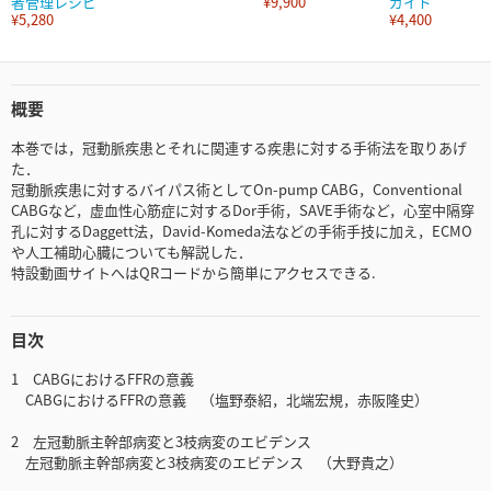
者管理レシピ
¥9,900
ガイド
¥5,280
¥4,400
概要
本巻では，冠動脈疾患とそれに関連する疾患に対する手術法を取りあげ
た．
冠動脈疾患に対するバイパス術としてOn-pump CABG，Conventional
CABGなど，虚血性心筋症に対するDor手術，SAVE手術など，心室中隔穿
孔に対するDaggett法，David-Komeda法などの手術手技に加え，ECMO
や人工補助心臓についても解説した．
特設動画サイトへはQRコードから簡単にアクセスできる.
目次
1 CABGにおけるFFRの意義
CABGにおけるFFRの意義 （塩野泰紹，北端宏規，赤阪隆史）
2 左冠動脈主幹部病変と3枝病変のエビデンス
左冠動脈主幹部病変と3枝病変のエビデンス （大野貴之）