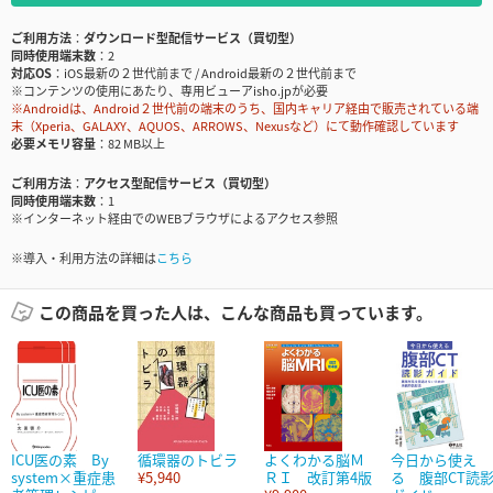
ご利用方法
ダウンロード型配信サービス（買切型）
同時使用端末数
2
対応OS
iOS最新の２世代前まで / Android最新の２世代前まで
※コンテンツの使用にあたり、専用ビューアisho.jpが必要
※Androidは、Android２世代前の端末のうち、国内キャリア経由で販売されている端
末（Xperia、GALAXY、AQUOS、ARROWS、Nexusなど）にて動作確認しています
必要メモリ容量
82 MB以上
ご利用方法
アクセス型配信サービス（買切型）
同時使用端末数
1
※インターネット経由でのWEBブラウザによるアクセス参照
※導入・利用方法の詳細は
こちら
この商品を買った人は、こんな商品も買っています。
ICU医の素 By
循環器のトビラ
よくわかる脳Ｍ
今日から使え
system×重症患
¥5,940
ＲＩ 改訂第4版
る 腹部CT読