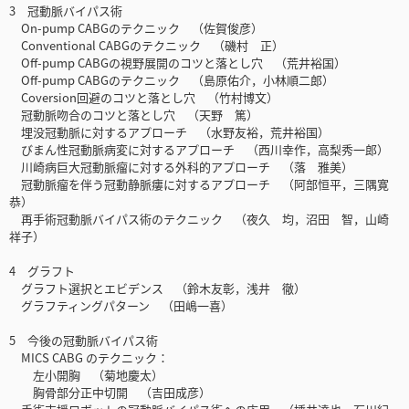
3 冠動脈バイパス術
On-pump CABGのテクニック （佐賀俊彦）
Conventional CABGのテクニック （磯村 正）
Off-pump CABGの視野展開のコツと落とし穴 （荒井裕国）
Off-pump CABGのテクニック （島原佑介，小林順二郎）
Coversion回避のコツと落とし穴 （竹村博文）
冠動脈吻合のコツと落とし穴 （天野 篤）
埋没冠動脈に対するアプローチ （水野友裕，荒井裕国）
びまん性冠動脈病変に対するアプローチ （西川幸作，高梨秀一郎）
川崎病巨大冠動脈瘤に対する外科的アプローチ （落 雅美）
冠動脈瘤を伴う冠動静脈瘻に対するアプローチ （阿部恒平，三隅寛
恭）
再手術冠動脈バイパス術のテクニック （夜久 均，沼田 智，山崎
祥子）
4 グラフト
グラフト選択とエビデンス （鈴木友彰，浅井 徹）
グラフティングパターン （田嶋一喜）
5 今後の冠動脈バイパス術
MICS CABG のテクニック：
左小開胸 （菊地慶太）
胸骨部分正中切開 （吉田成彦）