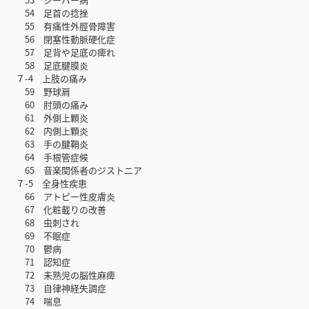
54 足首の捻挫
55 有痛性外脛骨障害
56 閉塞性動脈硬化症
57 足背や足底の痺れ
58 足底腱膜炎
７-4 上肢の痛み
59 野球肩
60 肘頭の痛み
61 外側上顆炎
62 内側上顆炎
63 手の腱鞘炎
64 手根管症候
65 音楽関係者のジストニア
７-5 全身性疾患
66 アトピー性皮膚炎
67 化粧載りの改善
68 虫刺され
69 不眠症
70 鬱病
71 認知症
72 未熟児の脳性麻痺
73 自律神経失調症
74 喘息