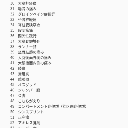
30 大腿神経痛
31 恥骨の痛み
32 グロインペイン症候群
33 坐骨神経痛
34 脊柱管狭窄症
35 股関節痛
36 間欠性跛行
37 大腿骨頭壊死
38 ランナー膝
39 坐骨結節の痛み
40 大腿後面外側の痛み
41 大腿後面内側の痛み
42 膝痛
43 鵞足炎
44 鶴膝風
45 オスグッド
46 ジャンパー膝
47 Ｏ脚
48 こむらがえり
49 コンパートメント症候群（筋区画症候群）
50 シンスプリント
51 正座痛
52 アキレス腱痛
53 シーバー病