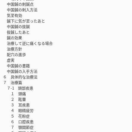
中国鍼の刺鍼点
中国鍼の刺入方法
気至有効
鍼下に気が至ったあと
中国鍼の抜鍼
抜鍼したあと
鍼の効果
治療して逆に痛くなる場合
治療方針
配穴の進歩
虚実
中国鍼の書籍
中国鍼の入手方法
６ 具体的な治療法
７ 治療篇
７-1 頭部疾患
１ 頭痛
２ 眩暈
３ 耳疾患
４ 眼精疲労
５ 花粉症
６ 口腔疾患
７ 顎関節症