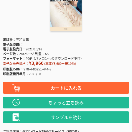
出版社
三和書籍
電子版ISBN
電子版発売日
2021/10/18
ページ数
284ページ
判型
A5
フォーマット
PDF（パソコンへのダウンロード不可）
¥3,960
電子版販売価格：
(本体¥3,600＋税10％)
印刷版ISBN
978-4-86251-444-8
印刷版発行年月
2021/10
カートに入れる
ちょっと立ち読み
サンプルを読む
ご利用方法
ダウンロード型配信サービス（買切型）