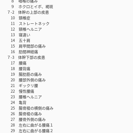
８ 咽喉の痛み
９ ホクロとイボ、褐斑
７-2 体幹の上部の疾患
10 頸椎症
11 ストレートネック
12 頸椎ヘルニア
13 寝違い
14 五十肩
15 肩甲間部の痛み
16 肋間神経痛
７-3 体幹下部の疾患
17 腰痛
18 腰背痛
19 腸肋筋の痛み
20 腰部外側の痛み
21 ギックリ腰
22 慢性腰痛
23 腰椎ヘルニア
24 亀背
25 腸骨稜の横側の痛み
26 腸骨稜の痛み
27 腰骨外側の痛み
28 左右に曲がる腰痛１
29 左右に曲がる腰痛２