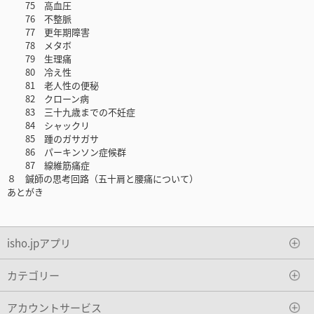
75 高血圧
76 不整脈
77 更年期障害
78 メタボ
79 生理痛
80 冷え性
81 老人性の便秘
82 クローン病
83 三十九歳までの不妊症
84 シャックリ
85 踵のガサガサ
86 パーキンソン症候群
87 線維筋痛症
８ 鍼師の思考回路（五十肩と腰痛について）
あとがき
isho.jpアプリ
カテゴリー
アカウントサービス