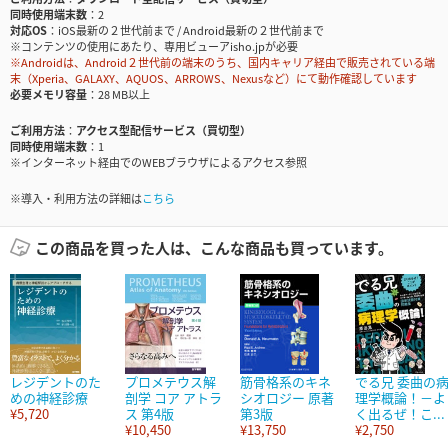
同時使用端末数
2
対応OS
iOS最新の２世代前まで / Android最新の２世代前まで
※コンテンツの使用にあたり、専用ビューアisho.jpが必要
※Androidは、Android２世代前の端末のうち、国内キャリア経由で販売されている端
末（Xperia、GALAXY、AQUOS、ARROWS、Nexusなど）にて動作確認しています
必要メモリ容量
28 MB以上
ご利用方法
アクセス型配信サービス（買切型）
同時使用端末数
1
※インターネット経由でのWEBブラウザによるアクセス参照
※導入・利用方法の詳細は
こちら
この商品を買った人は、こんな商品も買っています。
レジデントのた
プロメテウス解
筋骨格系のキネ
でる兄 委曲の
めの神経診療
剖学 コア アトラ
シオロジー 原著
理学概論！－よ
¥5,720
ス 第4版
第3版
く出るぜ！こ...
¥10,450
¥13,750
¥2,750