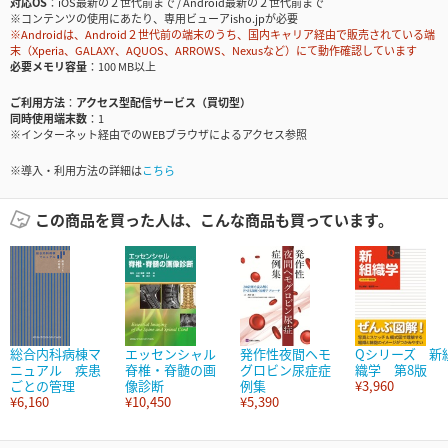
対応OS
iOS最新の２世代前まで / Android最新の２世代前まで
※コンテンツの使用にあたり、専用ビューアisho.jpが必要
※Androidは、Android２世代前の端末のうち、国内キャリア経由で販売されている端
末（Xperia、GALAXY、AQUOS、ARROWS、Nexusなど）にて動作確認しています
必要メモリ容量
100 MB以上
ご利用方法
アクセス型配信サービス（買切型）
同時使用端末数
1
※インターネット経由でのWEBブラウザによるアクセス参照
※導入・利用方法の詳細は
こちら
この商品を買った人は、こんな商品も買っています。
総合内科病棟マ
エッセンシャル
発作性夜間ヘモ
Qシリーズ 新
ニュアル 疾患
脊椎・脊髄の画
グロビン尿症症
織学 第8版
ごとの管理
像診断
例集
¥3,960
¥6,160
¥10,450
¥5,390