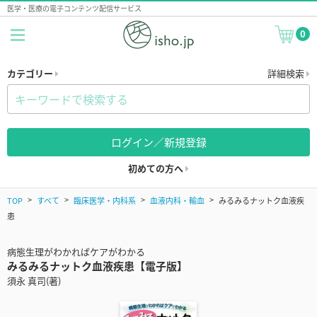
医学・医療の電子コンテンツ配信サービス
0
カテゴリー
詳細検索
ログイン／新規登録
初めての方へ
TOP
すべて
臨床医学・内科系
血液内科・輸血
みるみるナットク血液疾
患
病態生理がわかればケアがわかる
みるみるナットク血液疾患【電子版】
須永 真司(著)