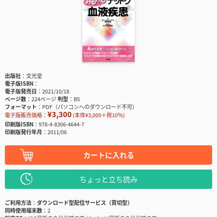
出版社
文光堂
電子版ISBN
電子版発売日
2021/10/18
ページ数
224ページ
判型
B5
フォーマット
PDF（パソコンへのダウンロード不可）
¥3,300
電子版販売価格：
(本体¥3,000＋税10％)
印刷版ISBN
978-4-8306-4644-7
印刷版発行年月
2011/06
カートに入れる
ちょっと立ち読み
ご利用方法
ダウンロード型配信サービス（買切型）
同時使用端末数
2