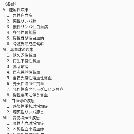
〈各論〉
V．腫瘍性疾患
1．急性白血病
2．悪性リンパ腫
3．慢性リンパ性白血病
4．多発性骨髄腫
5．慢性骨髄性白血病
6．骨髄異形成症候群
VI．赤血球の疾患
1．鉄欠乏性貧血
2．再生不良性貧血
3．赤芽球癆
4．巨赤芽球性貧血
5．自己免疫性溶血性貧血
6．先天性溶血性貧血
7．発作性夜間ヘモグロビン尿症
8．慢性疾患に伴う貧血
VII．白血球の疾患
1．感染性単核球増加症
2．壊死性リンパ節炎
VIII．骨髄増殖性疾患
1．真性赤血球増加症
2．本態性血小板血症