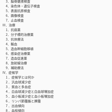
3．脳脊髄液検査
4．染色体・遺伝子検査
5．表面抗原検査
6．画像検査
7．止血検査
III．治療
1．抗癌薬
2．分子標的治療薬
3．抗体療法
4．輸血
5．造血幹細胞移植
6．感染症治療薬
7．造血促進薬
8．放射線治療
9．補助療法
IV．症候学
1 ．症候学とは何か
2 ．汎血球減少症
3 ．貧血と多血症
4 ．白血球減少症と白血球増加症
5 ．血小板減少症と血小板増加症
6 ．リンパ節腫脹と脾腫
7 ．出血傾向
8 ．血栓傾向