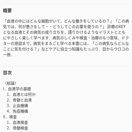
概要
「血液の中にはどんな細胞がいて，どんな働きをしているの？」「この病
気では，何が悪さをして・・どうしてこのお薬を使うの？」 診療のKEY
となる血液とその病気の成り立ちを，語りかけるようなイラストととも
にやさしく楽しく学べます．病気のしくみや検査・治療のもつ意味，ドク
ターの意図まで，病気をまるごと学べる本書には，「この病気ならどんな
ことに気を付ける？」などケアに役立つ知識もたっぷり．目からウロコの
一冊．
目次
〈総論〉
I．血液学の基礎
1．血液とは何か
2．骨髄と血液
3．止血機構
4．免疫機構
II．検査
1．血液検査
2．骨髄検査