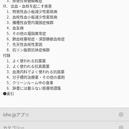
3．原発性骨髄線維症
IX． 出血・血栓を起こす疾患
1．特発性血小板減少性紫斑病
2．血栓性血小板減少性紫斑病
3．播種性血管内凝固症候群
4．血友病
5．その他の凝固異常症
6．肺血栓塞栓症・深部静脈血栓症
7．先天性血栓性素因
8．抗リン脂質抗体症候群
付録
1．よく使われる抗菌薬
2．よく使われる抗真菌薬
3．血液内科でよく使われる抗癌薬
4．分子標的治療薬・その他の薬剤
5．クリーンルーム中の食事
6．辞書には載らない医療用語集
●索引
isho.jpアプリ
カテゴリー