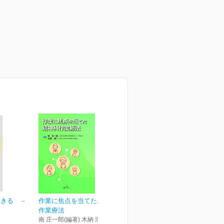
生きる －
作業に焦点を当てた精神科
－
作業療法
南 庄一郎(編著) 木納 潤一(編