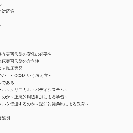
ル
と対応策
言
伴う実習形態の変化の必要性
臨床実習形態の方向性
よる臨床実習
か ～CCSという考え方～
ルである
ール～クリニカル・バディシステム～
ぶのか～正統的周辺参加による学習～
キルを伝達するのか～認知的徒弟制による教育～
実際例