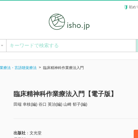
初め
ー
業療法・言語聴覚療法
臨床精神科作業療法入門
臨床精神科作業療法入門【電子版】
田端 幸枝(編) 谷口 英治(編) 山崎 郁子(編)
出版社
文光堂