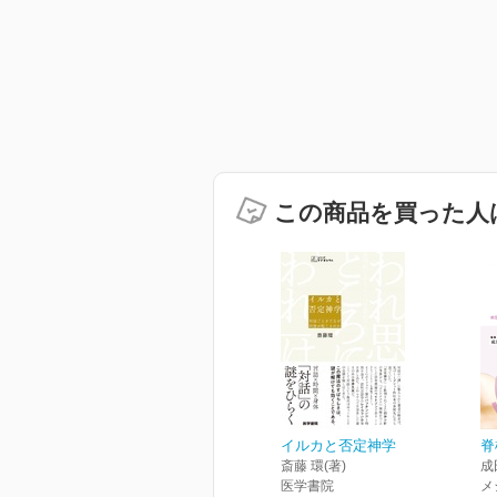
この商品を買った人
イルカと否定神学
脊
斎藤 環(著)
成
医学書院
メ