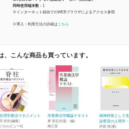
同時使用端末数
1
※インターネット経由でのWEBブラウザによるアクセス参照
※導入・利用方法の詳細は
こちら
は、こんな商品も買っています。
柱理学療法マネジメント
作業療法学概論テキスト
精神科医として
田 崇矢(編集)
東 登志夫(監・編)
診察室の人間学
ジカルビュー社
南江堂
伊原 裕(著)