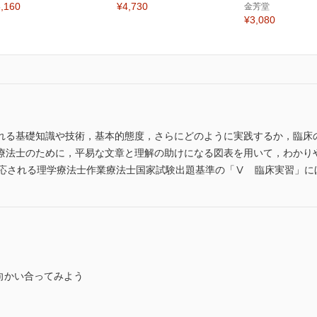
,160
¥4,730
金芳堂
¥3,080
れる基礎知識や技術，基本的態度，さらにどのように実践するか，臨床
療法士のために，平易な文章と理解の助けになる図表を用いて，わかり
適応される理学療法士作業療法士国家試験出題基準の「Ⅴ 臨床実習」に
向かい合ってみよう