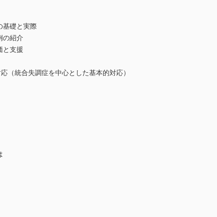
の基礎と実際
例の紹介
価と支援
対応（統合失調症を中心とした基本的対応）
は