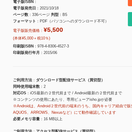
電子版ISBN
電子版発売日
2021/10/18
ページ数
336ページ
判型
B5
フォーマット
PDF（パソコンへのダウンロード不可）
¥5,500
電子版販売価格：
(本体¥5,000＋税10％)
印刷版ISBN
978-4-8306-4527-3
印刷版発行年月
2015/06
ご利用方法
ダウンロード型配信サービス（買切型）
同時使用端末数
2
対応OS
iOS最新の２世代前まで / Android最新の２世代前まで
※コンテンツの使用にあたり、専用ビューアisho.jpが必要
※Androidは、Android２世代前の端末のうち、国内キャリア経由で販
AQUOS、ARROWS、Nexusなど）にて動作確認しています
必要メモリ容量
16 MB以上
ご利用方法
アクセス型配信サービス（買切型）