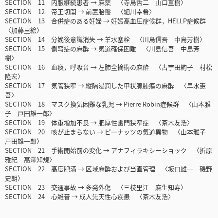
SECTION 11 内服継続患者 → 麻薬 〈寺島哲二 山口重樹〉
SECTION 12 帝王切開 → 前置胎盤 〈細川幸希〉
SECTION 13 合併症のある妊婦 → 妊娠高血圧症候群，HELLP症候群
〈加藤里絵〉
SECTION 14 分娩後意識消失 → 羊水塞栓 〈川島信吾 中島芳樹〉
SECTION 15 側弯症の麻酔 → 気道確保困難 〈川島信吾 中島芳
樹〉
SECTION 16 血痰，呼吸音 → 左肺全摘術の麻酔 〈古宇田絢子 村松
隆宏〉
SECTION 17 気管狭窄 → 縦隔浸潤した甲状腺腫瘍の麻酔 〈早水憲
吾〉
SECTION 18 マスク換気困難な乳児 → Pierre Robin症候群 〈山本雅
子 戸田雄一郎〉
SECTION 19 体重増加不良 → 肥厚性幽門狭窄症 〈茶木友浩〉
SECTION 20 咳が止まらない → ピーナッツの気道異物 〈山本雅子
戸田雄一郎〉
SECTION 21 手術開始前の変化 → アナフィラキシーショック 〈折原
雅紀 高澤知規〉
SECTION 22 高度肥満 → 区域麻酔および当直管理 〈坂口雄一 磯野
史朗〉
SECTION 23 交通事故 → 多発外傷 〈三枝里江 麻生知寿〉
SECTION 24 心雑音 → 成人先天性心疾患 〈茶木友浩〉