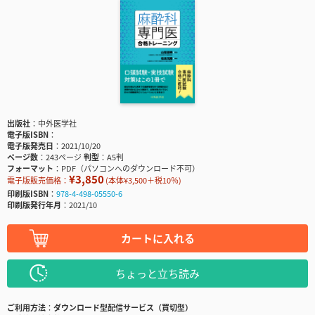
出版社
中外医学社
電子版ISBN
電子版発売日
2021/10/20
ページ数
243ページ
判型
A5判
フォーマット
PDF（パソコンへのダウンロード不可）
¥3,850
電子版販売価格：
(本体¥3,500＋税10％)
印刷版ISBN
978-4-498-05550-6
印刷版発行年月
2021/10
カートに入れる
ちょっと立ち読み
ご利用方法
ダウンロード型配信サービス（買切型）