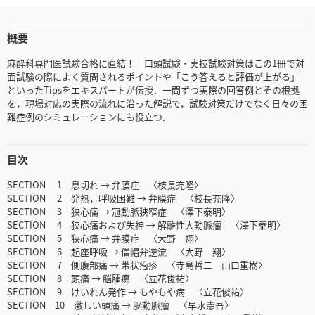
概要
麻酔科専門医試験合格に直結！ 口頭試験・実技試験対策はこの1冊で対
面試験の際によく質問されるポイントや「こう答えると評価が上がる」
といったTipsをエキスパートが伝授．一問ずつ実際の回答例とその根拠
を，現場対応の実際の流れに沿った解説で，試験対策だけでなく日々の困
難症例のシミュレーションにも役立つ．
目次
SECTION 1 息切れ → 弁膜症 〈枝長充隆〉
SECTION 2 発熱，呼吸困難 → 弁膜症 〈枝長充隆〉
SECTION 3 狭心痛 → 冠動脈狭窄症 〈澤下泰明〉
SECTION 4 狭心痛および失神 → 解離性大動脈瘤 〈澤下泰明〉
SECTION 5 狭心痛 → 弁膜症 〈大野 翔〉
SECTION 6 起座呼吸 → 僧帽弁逆流 〈大野 翔〉
SECTION 7 側腹部痛 → 帯状疱疹 〈寺島哲二 山口重樹〉
SECTION 8 頭痛 → 脳腫瘍 〈立花俊祐〉
SECTION 9 けいれん発作 → もやもや病 〈立花俊祐〉
SECTION 10 激しい頭痛 → 脳動脈瘤 〈早水憲吾〉