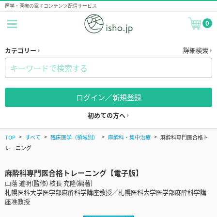
医学・医療の電子コンテンツ配信サービス
0
カテゴリー
詳細検索
ログイン／新規登録
初めての方へ
TOP
すべて
臨床医学（領域別）
麻酔科・集中治療
麻酔科専門医合格ト
レーニング
麻酔科専門医合格トレーニング【電子版】
山蔭 道明(監修) 枝長 充隆(編著)
札幌医科大学医学部麻酔科学講座教授／札幌医科大学医学部麻酔科学講
座准教授