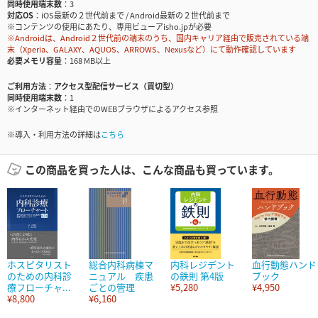
同時使用端末数
3
対応OS
iOS最新の２世代前まで / Android最新の２世代前まで
※コンテンツの使用にあたり、専用ビューアisho.jpが必要
※Androidは、Android２世代前の端末のうち、国内キャリア経由で販売されている端
末（Xperia、GALAXY、AQUOS、ARROWS、Nexusなど）にて動作確認しています
必要メモリ容量
168 MB以上
ご利用方法
アクセス型配信サービス（買切型）
同時使用端末数
1
※インターネット経由でのWEBブラウザによるアクセス参照
※導入・利用方法の詳細は
こちら
この商品を買った人は、こんな商品も買っています。
ホスピタリスト
総合内科病棟マ
内科レジデント
血行動態ハンド
のための内科診
ニュアル 疾患
の鉄則 第4版
ブック
療フローチャ...
ごとの管理
¥5,280
¥4,950
¥8,800
¥6,160