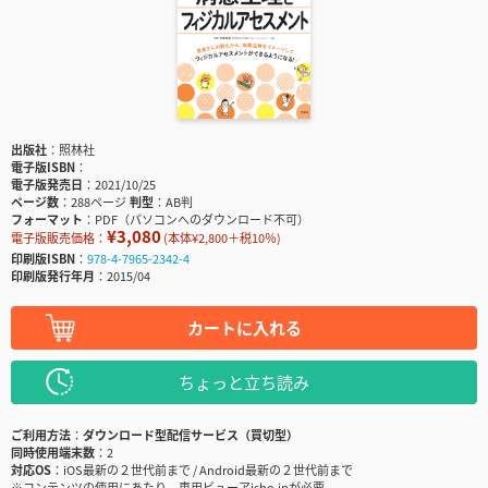
出版社
照林社
電子版ISBN
電子版発売日
2021/10/25
ページ数
288ページ
判型
AB判
フォーマット
PDF（パソコンへのダウンロード不可）
¥3,080
電子版販売価格：
(本体¥2,800＋税10％)
印刷版ISBN
978-4-7965-2342-4
印刷版発行年月
2015/04
カートに入れる
ちょっと立ち読み
ご利用方法
ダウンロード型配信サービス（買切型）
同時使用端末数
2
対応OS
iOS最新の２世代前まで / Android最新の２世代前まで
※コンテンツの使用にあたり、専用ビューアisho.jpが必要