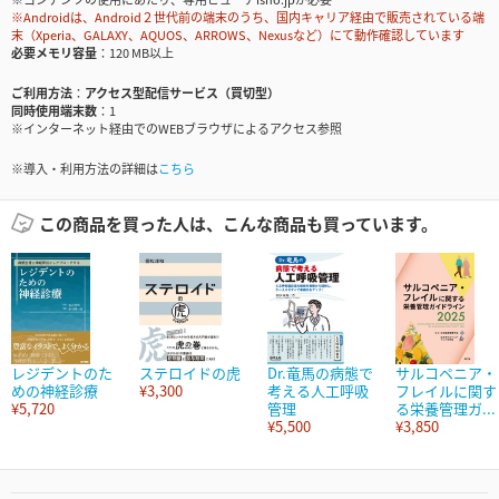
※Androidは、Android２世代前の端末のうち、国内キャリア経由で販売されている端
末（Xperia、GALAXY、AQUOS、ARROWS、Nexusなど）にて動作確認しています
必要メモリ容量
120 MB以上
ご利用方法
アクセス型配信サービス（買切型）
同時使用端末数
1
※インターネット経由でのWEBブラウザによるアクセス参照
※導入・利用方法の詳細は
こちら
この商品を買った人は、こんな商品も買っています。
レジデントのた
ステロイドの虎
Dr.竜馬の病態で
サルコペニア・
めの神経診療
¥3,300
考える人工呼吸
フレイルに関す
¥5,720
管理
る栄養管理ガ...
¥5,500
¥3,850