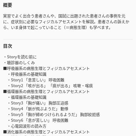
概要
実習でよく出合う患者さんや、国試に出題された患者さんの事例を元
に、症状別に必要なフィジカルアセスメントを解説。患者さんの訴えか
ら、いま身体で起こっていること（＝病態生理）も学べます。
目次
・Storyを読む前に
・聴診器のしくみ
■呼吸器系の病態生理とフィジカルアセスメント
・呼吸器系の基礎知識
・Story1 「息苦しい」 呼吸困難
・Story2 「咳が出る」 「痰が出る」 咳嗽・喀痰
■循環器系の病態生理とフィジカルアセスメント
・循環器系の基礎知識
・Story3 「胸が痛い」 胸部圧迫感
・Story4 「脈が飛ぶようだ」 動悸
・Story5 「胸が締めつけられるようだ」 胸部絞扼感
・Story6 「息が苦しい」 呼吸困難
・心電図波形の読み方
■消化器系の病態生理とフィジカルアセスメント