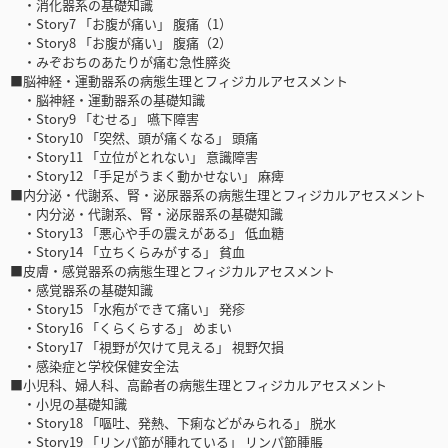
・消化器系の基礎知識
・Story7 「お腹が痛い」 腹痛（1）
・Story8 「お腹が痛い」 腹痛（2）
・みぞおちのあたりが痛む急性膵炎
■脳神経・運動器系の病態生理とフィジカルアセスメント
・脳神経・運動器系の基礎知識
・Story9 「むせる」 嚥下障害
・Story10 「突然、頭が痛くなる」 頭痛
・Story11 「立位がとれない」 意識障害
・Story12 「手足がうまく動かせない」 麻痺
■内分泌・代謝系、腎・泌尿器系の病態生理とフィジカルアセスメント
・内分泌・代謝系、腎・泌尿器系の基礎知識
・Story13 「悪心や手の震えがある」 低血糖
・Story14 「立ちくらみがする」 貧血
■皮膚・感覚器系の病態生理とフィジカルアセスメント
・感覚器系の基礎知識
・Story15 「水疱ができて痛い」 発疹
・Story16 「くらくらする」 めまい
・Story17 「視野が欠けて見える」 視野欠損
・感染症と学校保健安全法
■小児科、婦人科、高齢者の病態生理とフィジカルアセスメント
・小児の基礎知識
・Story18 「嘔吐、発熱、下痢などがみられる」 脱水
・Story19 「リンパ節が腫れている」 リンパ節腫脹