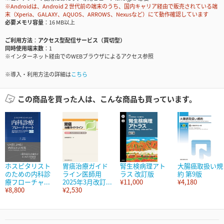
※Androidは、Android２世代前の端末のうち、国内キャリア経由で販売されている端
末（Xperia、GALAXY、AQUOS、ARROWS、Nexusなど）にて動作確認しています
必要メモリ容量
16 MB以上
ご利用方法
アクセス型配信サービス（買切型）
同時使用端末数
1
※インターネット経由でのWEBブラウザによるアクセス参照
※導入・利用方法の詳細は
こちら
この商品を買った人は、こんな商品も買っています。
ホスピタリスト
胃癌治療ガイド
腎生検病理アト
大腸癌取扱い規
のための内科診
ライン医師用
ラス 改訂版
約 第9版
療フローチャ...
2025年3月改訂...
¥11,000
¥4,180
¥8,800
¥2,530