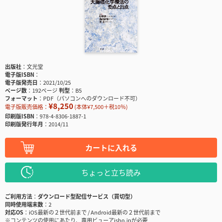
出版社
文光堂
電子版ISBN
電子版発売日
2021/10/25
ページ数
192ページ
判型
B5
フォーマット
PDF（パソコンへのダウンロード不可）
¥8,250
電子版販売価格：
(本体¥7,500＋税10％)
印刷版ISBN
978-4-8306-1887-1
印刷版発行年月
2014/11
カートに入れる
ちょっと立ち読み
ご利用方法
ダウンロード型配信サービス（買切型）
同時使用端末数
2
対応OS
iOS最新の２世代前まで / Android最新の２世代前まで
※コンテンツの使用にあたり、専用ビューアisho.jpが必要