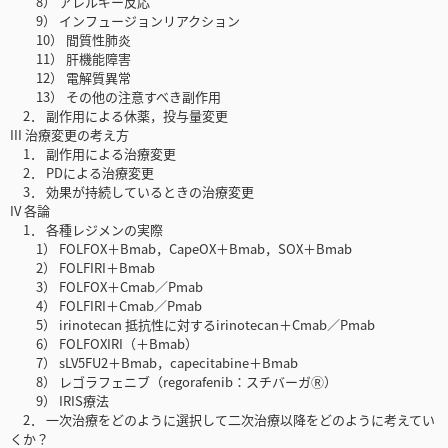
8） アレルギー反応
9） インフュージョンリアクション
10） 間質性肺炎
11） 肝機能障害
12） 電解質異常
13） その他の注意すべき副作用
2． 副作用による休薬，投与量変更
III 治療変更の考え方
1． 副作用による治療変更
2． PDによる治療変更
3． 効果が持続しているときの治療変更
IV 各論
1． 各種レジメンの実際
1） FOLFOX＋Bmab，CapeOX＋Bmab，SOX＋Bmab
2） FOLFIRI＋Bmab
3） FOLFOX＋Cmab／Pmab
4） FOLFIRI＋Cmab／Pmab
5） irinotecan 抵抗性に対するirinotecan＋Cmab／Pmab
6） FOLFOXIRI（＋Bmab）
7） sLV5FU2＋Bmab，capecitabine＋Bmab
8） レゴラフェニブ（regorafenib：スチバーガⓇ）
9） IRIS療法
2． 一次治療をどのように選択して二次治療以降をどのように考えてい
くか？