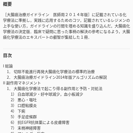
概要
［大腸癌治療ガイドライン 医師用２０１４年版］に記載されている化
学療法に準拠し，実践に応用するためのコツ，記載されているレジメンの
上手な使い方，ガイドラインの行間を埋める知識を盛り込んだ，大腸癌化
学療法の決定版．臨床で疑問に思った事柄の解決の参考になるよう，大腸
癌化学療法のエキスパートの叡智が集結した１冊．
目次
I 総論
1． 切除不能進行再発大腸癌化学療法の標準的治療
2． 大腸癌治療ガイドライン2014年版アルゴリズムの解説
II 副作用マネジメント
1． 大腸癌化学療法で起こり得る副作用と予防・対処法
1） 白血球減少・好中球減少，血小板減少
2） 悪心・嘔吐
3） 口腔粘膜炎
4） 下痢
5） 手足症候群
6） 抗EGFR抗体薬による皮膚障害
7） 末梢神経障害