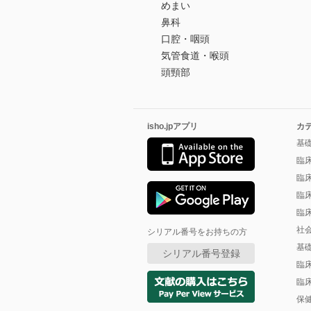
めまい
鼻科
口腔・咽頭
気管食道・喉頭
頭頸部
isho.jpアプリ
カ
基
臨
臨
臨
臨
社
シリアル番号をお持ちの方
基
シリアル番号登録
臨
臨
保