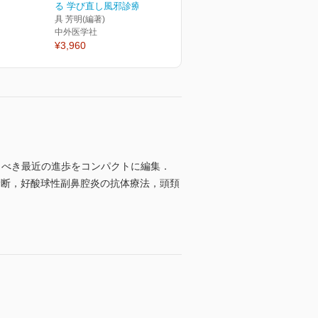
る 学び直し風邪診療
具 芳明(編著)
中外医学社
¥3,960
くべき最近の進歩をコンパクトに編集．
診断，好酸球性副鼻腔炎の抗体療法，頭頚