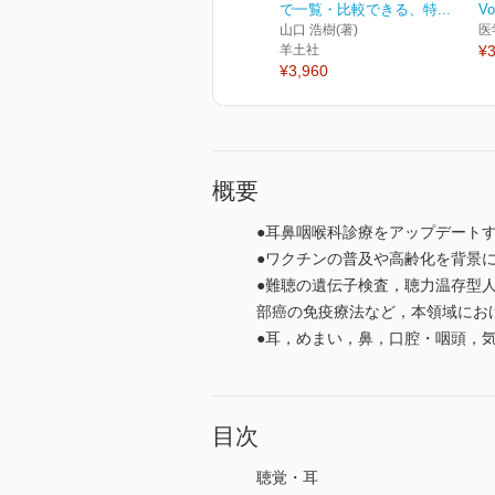
で一覧・比較できる、特...
Vo
山口 浩樹(著)
医
羊土社
¥3
¥3,960
概要
●耳鼻咽喉科診療をアップデート
●ワクチンの普及や高齢化を背景
●難聴の遺伝子検査，聴力温存型
部癌の免疫療法など，本領域にお
●耳，めまい，鼻，口腔・咽頭，
目次
聴覚・耳