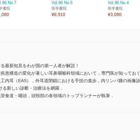
l.96 No.7
Vol.96 No.5
Vol.96 No.4
学書院
医学書院
医学書院
,080
¥8,910
¥3,080
する最新知見をわが国の第一人者が解説！
に疾患構造の変化が著しい耳鼻咽喉科領域において，専門医が知ってお
人工内耳（EAS），外耳道閉鎖における手技の進歩，内リンパ腫の画像
ける新しい診断・治療法を網羅．
気管食道・咽頭，頭頸部の各領域のトップランナーが執筆．