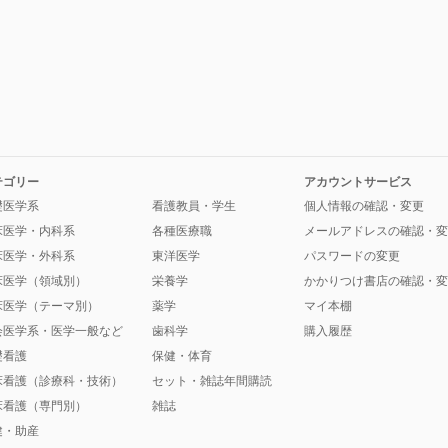
テゴリー
アカウントサービス
礎医学系
看護教員・学生
個人情報の確認・変更
床医学・内科系
各種医療職
メールアドレスの確認・変
床医学・外科系
東洋医学
パスワードの変更
床医学（領域別）
栄養学
かかりつけ書店の確認・変
床医学（テーマ別）
薬学
マイ本棚
会医学系・医学一般など
歯科学
購入履歴
礎看護
保健・体育
床看護（診療科・技術）
セット・雑誌年間購読
床看護（専門別）
雑誌
健・助産