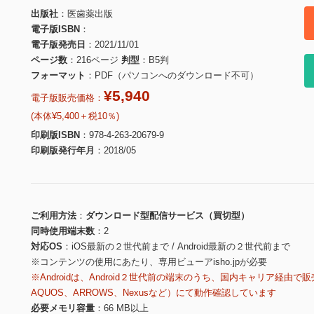
出版社
医歯薬出版
電子版ISBN
電子版発売日
2021/11/01
ページ数
216ページ
判型
B5判
フォーマット
PDF（パソコンへのダウンロード不可）
¥5,940
電子版販売価格：
(本体¥5,400＋税10％)
印刷版ISBN
978-4-263-20679-9
印刷版発行年月
2018/05
ご利用方法
ダウンロード型配信サービス（買切型）
同時使用端末数
2
対応OS
iOS最新の２世代前まで / Android最新の２世代前まで
※コンテンツの使用にあたり、専用ビューアisho.jpが必要
※Androidは、Android２世代前の端末のうち、国内キャリア経由で販
AQUOS、ARROWS、Nexusなど）にて動作確認しています
必要メモリ容量
66 MB以上