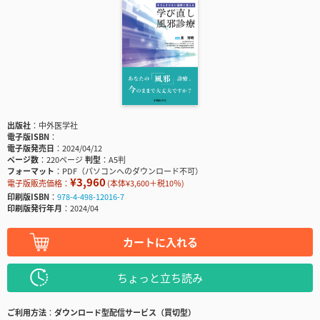
出版社
中外医学社
電子版ISBN
電子版発売日
2024/04/12
ページ数
220ページ
判型
A5判
フォーマット
PDF（パソコンへのダウンロード不可）
¥3,960
電子版販売価格：
(本体¥3,600＋税10％)
印刷版ISBN
978-4-498-12016-7
印刷版発行年月
2024/04
カートに入れる
ちょっと立ち読み
ご利用方法
ダウンロード型配信サービス（買切型）