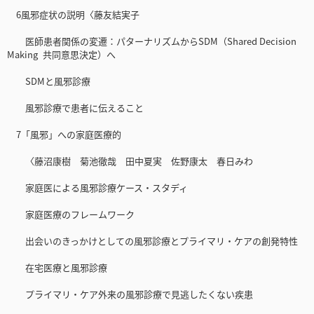
6風邪症状の説明〈藤友結実子
医師患者関係の変遷：パターナリズムからSDM（Shared Decision
Making 共同意思決定）へ
SDMと風邪診療
風邪診療で患者に伝えること
7「風邪」への家庭医療的
〈藤沼康樹 菊池徹哉 田中夏実 佐野康太 春日みわ
家庭医による風邪診療ケース・スタディ
家庭医療のフレームワーク
出会いのきっかけとしての風邪診療とプライマリ・ケアの創発特性
在宅医療と風邪診療
プライマリ・ケア外来の風邪診療で見逃したくない疾患