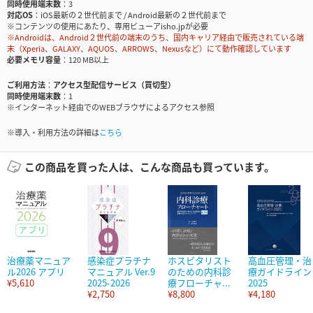
同時使用端末数
3
対応OS
iOS最新の２世代前まで / Android最新の２世代前まで
※コンテンツの使用にあたり、専用ビューアisho.jpが必要
※Androidは、Android２世代前の端末のうち、国内キャリア経由で販売されている端
末（Xperia、GALAXY、AQUOS、ARROWS、Nexusなど）にて動作確認しています
必要メモリ容量
120 MB以上
ご利用方法
アクセス型配信サービス（買切型）
同時使用端末数
1
※インターネット経由でのWEBブラウザによるアクセス参照
※導入・利用方法の詳細は
こちら
この商品を買った人は、こんな商品も買っています。
治療薬マニュア
感染症プラチナ
ホスピタリスト
高血圧管理・治
ル2026 アプリ
マニュアル Ver.9
のための内科診
療ガイドライン
¥5,610
2025-2026
療フローチャ...
2025
¥2,750
¥8,800
¥4,180