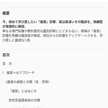
概要
今，改めて学び直したい「風邪」診療．実は奥深いその臨床を，熟練医
が実践的に解説．
単なる専門知識や教科書的な鑑別診断にとどまらない，現場の「風邪」
診療を熟練の臨床医が解説．明日からの診療をアップデートさせる，学
び直しに最適な1 冊．
目次
目 次
I 風邪へのアプローチ
1風邪の病態と分類〈具 芳明〉
「風邪」とはなにか
急性気道感染症の分類