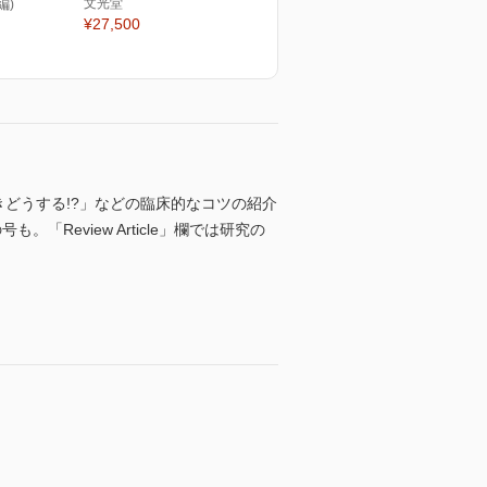
文光堂
編)
¥27,500
ときどうする!?」などの臨床的なコツの紹介
eview Article」欄では研究の