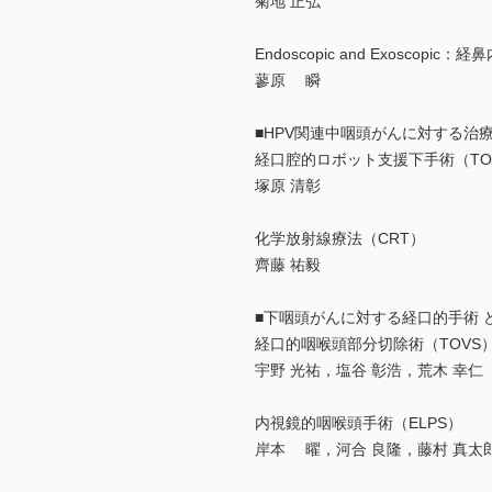
菊地 正弘
Endoscopic and Exoscopic
蓼原 瞬
■HPV関連中咽頭がんに対する治療 
経口腔的ロボット支援下手術（TO
塚原 清彰
化学放射線療法（CRT）
齊藤 祐毅
■下咽頭がんに対する経口的手術 どっ
経口的咽喉頭部分切除術（TOVS
宇野 光祐，塩谷 彰浩，荒木 幸仁
内視鏡的咽喉頭手術（ELPS）
岸本 曜，河合 良隆，藤村 真太