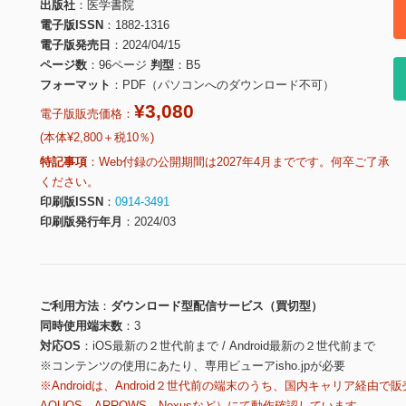
出版社
医学書院
電子版ISSN
1882-1316
電子版発売日
2024/04/15
ページ数
96ページ
判型
B5
フォーマット
PDF（パソコンへのダウンロード不可）
¥3,080
電子版販売価格：
(本体¥2,800＋税10％)
特記事項
Web付録の公開期間は2027年4月までです。何卒ご了承
ください。
印刷版ISSN
0914-3491
印刷版発行年月
2024/03
ご利用方法
ダウンロード型配信サービス（買切型）
同時使用端末数
3
対応OS
iOS最新の２世代前まで / Android最新の２世代前まで
※コンテンツの使用にあたり、専用ビューアisho.jpが必要
※Androidは、Android２世代前の端末のうち、国内キャリア経由で販
AQUOS、ARROWS、Nexusなど）にて動作確認しています