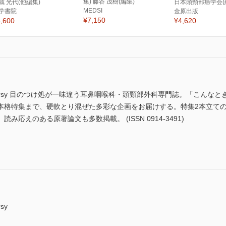
集) 藤谷 茂樹(編集)
城 光代(他編集)
日本頭頸部癌学会(
MEDSI
学書院
金原出版
¥7,150
,600
¥4,620
versy 目のつけ処が一味違う耳鼻咽喉科・頭頸部外科専門誌。「こんな
特集まで、硬軟とり混ぜた多彩な企画をお届けする。特集2本立ての号も。「R
応えのある原著論文も多数掲載。 (ISSN 0914-3491)
sy