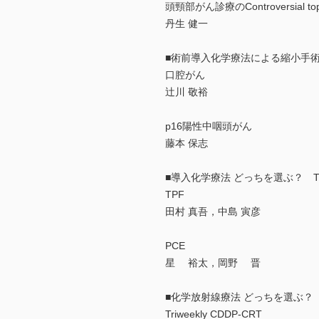
頭頸部がん診療のControversial top
丹生 健一
■術前導入化学療法による縮小手
口腔がん
辻川 敬裕
p16陽性中咽頭がん
藤本 保志
■導入化学療法 どっちを選ぶ？ TPF
TPF
田村 真吾，中島 寅彦
PCE
星 裕太，岡野 晋
■化学放射線療法 どっちを選ぶ？ Triwee
Triweekly CDDP-CRT