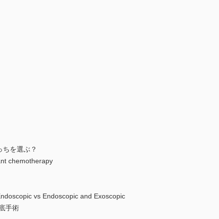
っちを選ぶ？
ant chemotherapy
ic vs Endoscopic and Exoscopic
蓋底手術