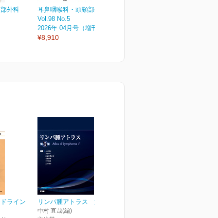
頸部外科
耳鼻咽喉科・頭頸部外科
耳鼻咽喉科・頭頸部外科
Vol.98 No.5
Vol.98 No.4
V
2026年 04月号（増刊号）
2026年 04月号
2
¥8,910
¥3,080
¥
イドライン
リンパ腫アトラス 第6版
中村 直哉(編)