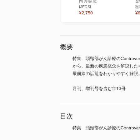
岡 秀昭(著)
金
MEDSI
医
¥2,750
¥6
概要
特集 頭頸部がん診療のContro
から、最新の疾患概念を解説した本格
最前線の話題をわかりやすく解説。読み
月刊、増刊号を含む年13冊
目次
特集 頭頸部がん診療のControver