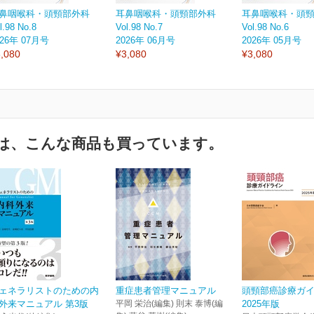
鼻咽喉科・頭頸部外科
耳鼻咽喉科・頭頸部外科
耳鼻咽喉科・頭
l.98 No.8
Vol.98 No.7
Vol.98 No.6
026年 07月号
2026年 06月号
2026年 05月号
,080
¥3,080
¥3,080
は、こんな商品も買っています。
ェネラリストのための内
重症患者管理マニュアル
頭頸部癌診療ガ
外来マニュアル 第3版
平岡 栄治(編集) 則末 泰博(編
2025年版