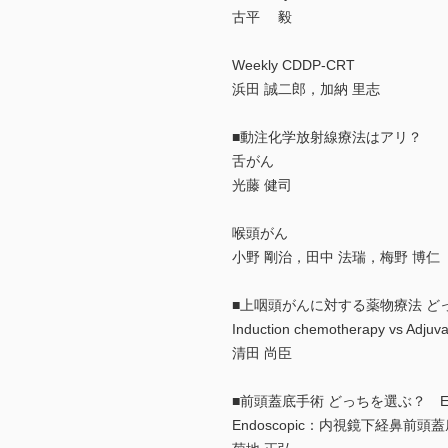
古平 毅
Weekly CDDP-CRT
浜田 誠二郎，加納 里志
■動注化学放射線療法はアリ？
舌がん
光藤 健司
喉頭がん
小野 剛治，田中 法瑞，梅野 博仁
■上咽頭がんに対する薬物療法 ど
Induction chemotherapy vs Adjuv
清田 尚臣
■前頭蓋底手術 どっちを選ぶ？ Endoscop
Endoscopic：内視鏡下経鼻前頭