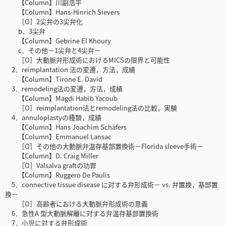
【Column】川副浩平
【Column】Hans-Hinrich Sievers
［O］2尖弁の3尖弁化
b．3尖弁
【Column】Gebrine El Khoury
c．その他－1尖弁と4尖弁－
［O］大動脈弁形成術におけるMICSの限界と可能性
2．reimplantation 法の変遷，方法，成績
【Column】Tirone E. David
3．remodeling法の変遷，方法，成績
【Column】Magdi Habib Yacoub
［O］reimplantation法とremodeling法の比較，実験
4．annuloplastyの種類，成績
【Column】Hans Joachim Schäfers
【Column】Emmanuel Lansac
［O］その他の大動脈弁温存基部置換術－Florida sleeve手術－
【Column】D. Craig Miller
［O］Valsalva graftの功罪
【Column】Ruggero De Paulis
5．connective tissue disease に対する弁形成術－ vs. 弁置換，基部置
換－
［O］高齢者における大動脈弁形成術の意義
6．急性A 型大動脈解離に対する弁温存基部置換術
7．小児に対する弁形成術