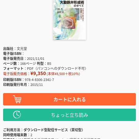
出版社
文光堂
電子版ISBN
電子版発売日
2021/11/01
ページ数
166ページ
判型
B5
フォーマット
PDF（パソコンへのダウンロード不可）
¥9,350
電子版販売価格：
(本体¥8,500＋税10％)
印刷版ISBN
978-4-8306-2341-7
印刷版発行年月
2015/11
カートに入れる
ちょっと立ち読み
ご利用方法
ダウンロード型配信サービス（買切型）
同時使用端末数
2