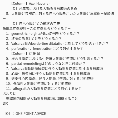
【Column】Axel Haverich
［O］若年者における大動脈弁形成術の意義
8．大動脈弁狭窄症に対する自己心膜を用いた大動脈弁再建術－尾崎法
－
［O］自己心膜弁尖の形状の工夫
第III章症例検討－この症例ならどうする？－
1．geometric heightが低い症例をどうするか？
2．狭窄のある2 尖弁をどうするか？
3．Valsalva洞のborderline dilatationに対してどう対処すべきか？
4．perforation，fenestrationにどう対処するか？
【Column】伊藤 翼
5．複合弁膜症における中等度大動脈弁逆流にどう対処するか？
6．partial remodelingはどのようなときに可能か？
7．Valsalva洞動脈瘤破裂に伴う大動脈弁逆流に対する弁形成術
8．心室中隔欠損に伴う大動脈弁逆流に対する弁形成術
9．感染性心内膜炎に伴う大動脈弁逆流に対する弁形成術
10．外傷性大動脈弁逆流に対する弁形成術
11．allograftの大動脈弁逆流にどう対処するか？
おわりに
循環器内科医が大動脈弁形成術に期待すること
索引
［O］：ONE POINT ADVICE