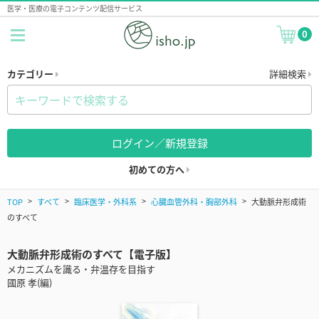
医学・医療の電子コンテンツ配信サービス
0
カテゴリー
詳細検索
ログイン／新規登録
初めての方へ
TOP
すべて
臨床医学・外科系
心臓血管外科・胸部外科
大動脈弁形成術
のすべて
大動脈弁形成術のすべて【電子版】
メカニズムを識る・弁温存を目指す
國原 孝(編)