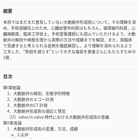
概要
本邦ではまだまだ普及していない大動脈弁形成術について，その理解を深
め，手術成績向上のため，心臓血管外科医はもちろん，循環器内科医，心
臓麻酔医，臨床工学技士，手術室看護師にも読んでいただけるよう，大動
脈弁の解剖や病態生理から実際の方法や成績までを解説．また，実臨床
で苦慮すると考えられる症例を徹底解説し，より理解を深められるよう
工夫した．“負担を減らす”という大きな福音を患者さんにもたらすための
1冊．
目次
第I章総論
1．大動脈弁の解剖，形態学的特徴
2．大動脈弁のエコー計測
3．大動脈弁のCT 計測
4．大動脈弁形成術の適応と禁忌
［O］valve in valve 時代における大動脈弁形成術の意義
第II章各論
1．大動脈弁形成術の変遷，方法，成績
a．2 尖弁