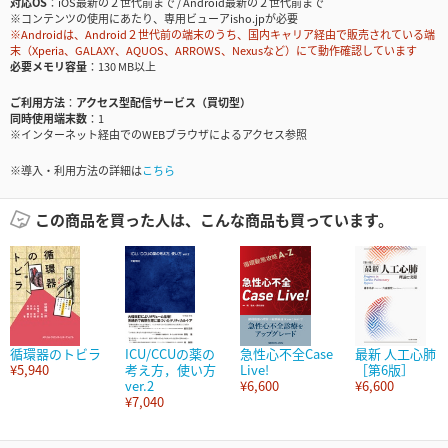
対応OS
iOS最新の２世代前まで / Android最新の２世代前まで
※コンテンツの使用にあたり、専用ビューアisho.jpが必要
※Androidは、Android２世代前の端末のうち、国内キャリア経由で販売されている端
末（Xperia、GALAXY、AQUOS、ARROWS、Nexusなど）にて動作確認しています
必要メモリ容量
130 MB以上
ご利用方法
アクセス型配信サービス（買切型）
同時使用端末数
1
※インターネット経由でのWEBブラウザによるアクセス参照
※導入・利用方法の詳細は
こちら
この商品を買った人は、こんな商品も買っています。
循環器のトビラ
ICU/CCUの薬の
急性心不全Case
最新 人工心肺
¥5,940
考え方，使い方
Live!
［第6版］
ver.2
¥6,600
¥6,600
¥7,040